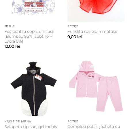
FESURI
BOTEZ
Fes pentru copii, din fasii
Fundita rosie,din matase
(Bumbac 95%, subtire +
9,00
lei
Lycra 5%)
12,00
lei
HAINE DE IARNA
BOTEZ
Compleu polar, jacheta cu
Salopeta tip sac, gri inchis