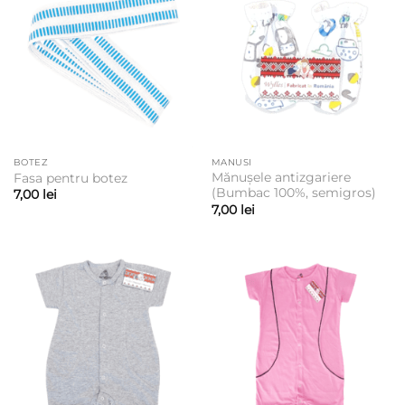
BOTEZ
MANUSI
Mănușele antizgariere
Fasa pentru botez
(Bumbac 100%, semigros)
7,00
lei
7,00
lei