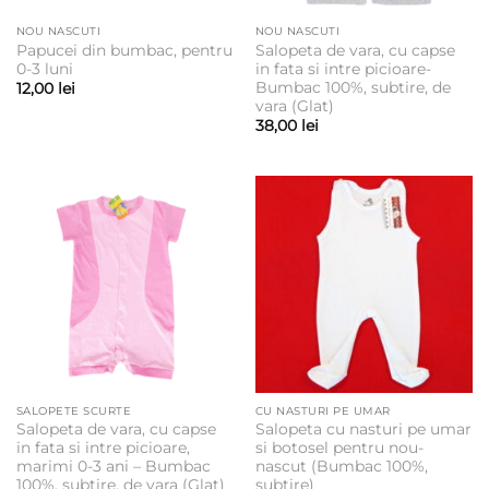
NOU NASCUTI
NOU NASCUTI
Papucei din bumbac, pentru
Salopeta de vara, cu capse
0-3 luni
in fata si intre picioare-
Bumbac 100%, subtire, de
12,00
lei
vara (Glat)
38,00
lei
SALOPETE SCURTE
CU NASTURI PE UMAR
Salopeta de vara, cu capse
Salopeta cu nasturi pe umar
in fata si intre picioare,
si botosel pentru nou-
marimi 0-3 ani – Bumbac
nascut (Bumbac 100%,
100%, subtire, de vara (Glat)
subtire)