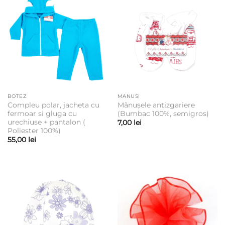
BOTEZ
MANUSI
Compleu polar, jacheta cu
Mănușele antizgariere
fermoar si gluga cu
(Bumbac 100%, semigros)
urechiuse + pantalon (
7,00
lei
Poliester 100%)
55,00
lei