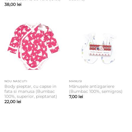
38,00
lei
NOU NASCUTI
MANUSI
Body pieptar, cu capse in
Mănușele antizgariere
fata si manusa (Bumbac
(Bumbac 100%, semigros)
100%, superior, pieptanat)
7,00
lei
22,00
lei