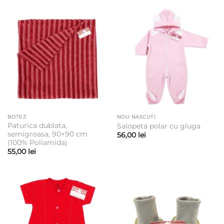
BOTEZ
NOU NASCUTI
Paturica dublata,
Salopeta polar cu gluga
semigroasa, 90×90 cm
56,00
lei
(100% Poliamida)
55,00
lei