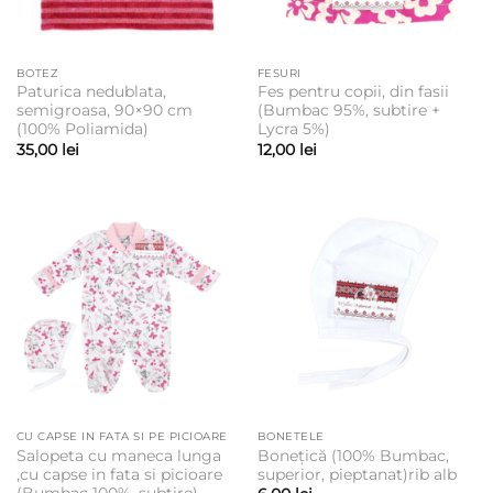
BOTEZ
FESURI
Paturica nedublata,
Fes pentru copii, din fasii
semigroasa, 90×90 cm
(Bumbac 95%, subtire +
(100% Poliamida)
Lycra 5%)
35,00
lei
12,00
lei
CU CAPSE IN FATA SI PE PICIOARE
BONETELE
Salopeta cu maneca lunga
Bonețică (100% Bumbac,
,cu capse in fata si picioare
superior, pieptanat)rib alb