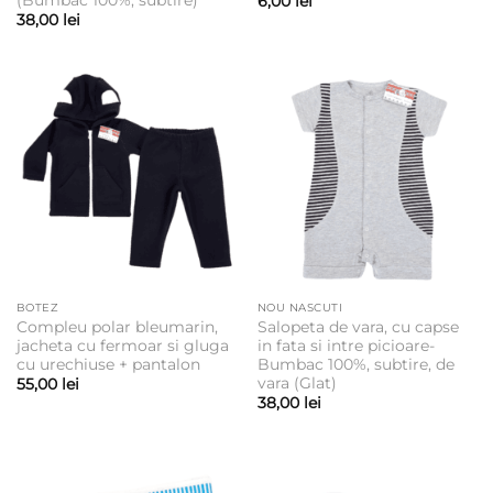
(Bumbac 100%, subtire)
6,00
lei
38,00
lei
BOTEZ
NOU NASCUTI
Compleu polar bleumarin,
Salopeta de vara, cu capse
jacheta cu fermoar si gluga
in fata si intre picioare-
cu urechiuse + pantalon
Bumbac 100%, subtire, de
vara (Glat)
55,00
lei
38,00
lei