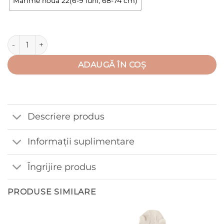
Marime noua 22(6-9 luni; 68-74 cm)
Cantitate Salopeta de vara, cu capse in fata si intre picioare, 
ADAUGĂ ÎN COȘ
Descriere produs
Informații suplimentare
Îngrijire produs
PRODUSE SIMILARE