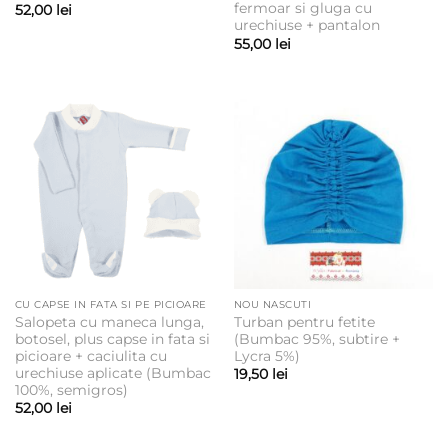
fermoar si gluga cu
52,00
lei
urechiuse + pantalon
55,00
lei
CU CAPSE IN FATA SI PE PICIOARE
NOU NASCUTI
Salopeta cu maneca lunga,
Turban pentru fetite
botosel, plus capse in fata si
(Bumbac 95%, subtire +
picioare + caciulita cu
Lycra 5%)
urechiuse aplicate (Bumbac
19,50
lei
100%, semigros)
52,00
lei