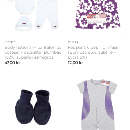
BOTEZ
FESURI
Body național + pantalon cu
Fes pentru copii, din fasii
botoșel + căciuliță (Bumbac
(Bumbac 95%, subtire +
100%, superior,semigros)
Lycra 5%)
47,00
lei
12,00
lei