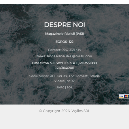
DESPRE NOI
Magazinele fabricii (IASI)
EGROS- i22
Contact: 0747 338 414
EMAIL: BOCA.MADALINA.I@GMAIL.COM
Date firma: S.C. WYLLES S.R.L., RO3551080,
J22/304/2011
Sediu Social: RO, Jud Iasi, Loc. Tomesti, Strada
Vioarei, nr 92
ANPC
|
SOL
© Copyright 2026, Wylles SRL