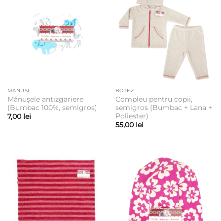
MANUSI
BOTEZ
Mănușele antizgariere
Compleu pentru copii,
(Bumbac 100%, semigros)
semigros (Bumbac + Lana +
Poliester)
7,00
lei
55,00
lei