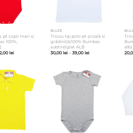
BLUZE
BLU
, pt copii mari si
Tricou tip polo pt școală si
Tric
ac 100%,
grădiniță(100% Bumbac
Bum
)
subtire)glat ALB
alb)
Interval
Interval
2,00
lei
30,00
lei
–
39,00
lei
20,
de
de
prețuri:
prețuri:
16,00 lei
30,00 lei
până
până
la
la
22,00 lei
39,00 lei