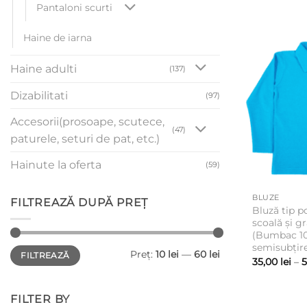
Pantaloni scurti
Haine de iarna
Haine adulti
(137)
Dizabilitati
(97)
Accesorii(prosoape, scutece,
(47)
paturele, seturi de pat, etc.)
Hainute la oferta
(59)
BLUZE
FILTREAZĂ DUPĂ PREȚ
Bluză tip p
scoală și g
(Bumbac 1
semisubțire
Preț
Preț
Preț:
10 lei
—
60 lei
FILTREAZĂ
minim
maxim
35,00
lei
–
FILTER BY