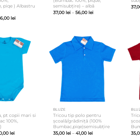
00%,
(Bumbac 100%, pique,
subț
, piqe ) Albastru
semisubțire) – albă
37,
Interval
37,00
lei
–
56,00
lei
de
Interval
56,00
lei
prețuri:
de
37,00 lei
prețuri:
până
35,00 lei
la
până
56,00 lei
la
56,00 lei
BLUZE
BLU
, pt copii mari si
Tricou tip polo pentru
Tric
ac 100%,
școală/grădiniță (100%
școa
)
Bumbac,piqe)semisubțire
Bum
Interval
Interval
0,00
lei
35,00
lei
–
41,00
lei
35,
de
de