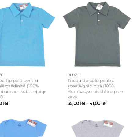
până
la
45,00 lei
ZE
BLUZE
ou tip polo pentru
Tricou tip polo pentru
lă/grădiniță (100%
școală/grădiniță (100%
bac,semisubtire)piqe
Bumbac,semisubtire)piqe
EO
kaky
Interval
00
lei
35,00
lei
–
41,00
lei
de
prețuri:
35,00 lei
până
la
41,00 lei