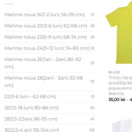
Marime noua 16(1-2 luni; 56-59 cm)
(1)
Marime noua 20(3-6 luni; 62-68 cm)
(3)
Marime noua 22(6-9 luni; 68-74 cm)
(2)
Marime noua 24(9-12 luni; 74-80 cm)
(2)
Marime noua 26(1an - 2ani; 80-92
(7)
cm)
BLUZE
Tricou tip 
Marime noua 28(2ani - 3ani; 92-98
(7)
școală/grăd
cm)
pique,semis
deschis
22(3-6 luni - 62-68 cm)
(1)
35,00
lei
–
4
26(12-18 luni; 80-86 cm)
(6)
28(1,5-2,5ani; 86-95 cm)
(4)
30(2,5-4 ani; 95-104 cm)
(13)