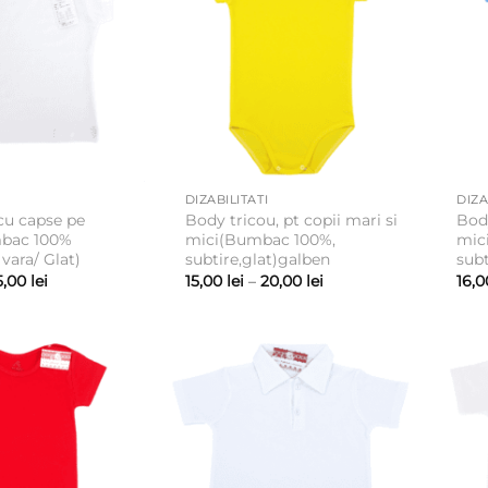
DIZABILITATI
DIZA
 cu capse pe
Body tricou, pt copii mari si
Body
bac 100%
mici(Bumbac 100%,
mic
 vara/ Glat)
subtire,glat)galben
subt
Interval
Interval
5,00
lei
15,00
lei
–
20,00
lei
16,
de
de
prețuri:
prețuri:
14,00 lei
15,00 lei
până
până
la
la
15,00 lei
20,00 lei