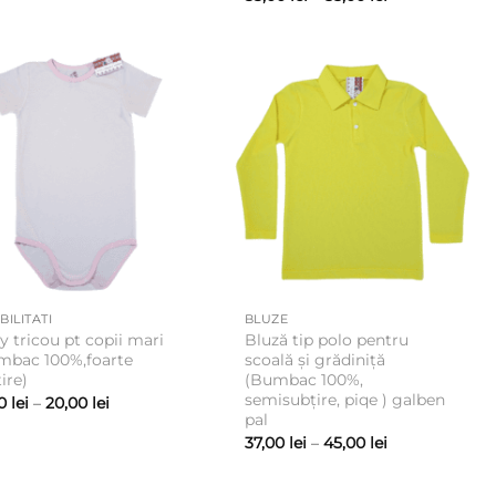
prețuri:
de
35,00 lei
prețuri:
până
33,00 lei
la
până
41,00 lei
la
55,00 lei
BILITATI
BLUZE
 tricou pt copii mari
Bluză tip polo pentru
mbac 100%,foarte
scoală și grădiniță
ire)
(Bumbac 100%,
semisubțire, piqe ) galben
Interval
00
lei
–
20,00
lei
de
pal
prețuri:
Interval
37,00
lei
–
45,00
lei
18,00 lei
de
până
prețuri:
la
37,00 lei
20,00 lei