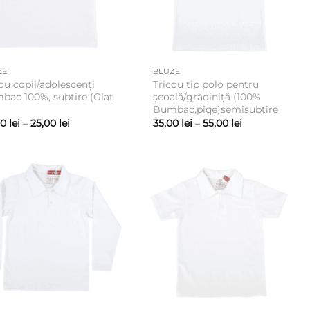
ZE
BLUZE
ou copii/adolescenți
Tricou tip polo pentru
bac 100%, subtire (Glat
școală/grădiniță (100%
Bumbac,piqe)semisubțire
Interval
Interval
00
lei
–
25,00
lei
35,00
lei
–
55,00
lei
de
de
prețuri:
prețuri:
20,00 lei
35,00 lei
până
până
la
la
25,00 lei
55,00 lei