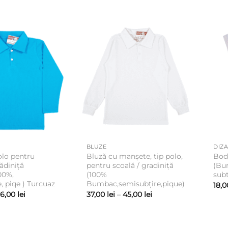
prețuri:
prețuri:
15,00 lei
35,00 lei
până
până
la
la
20,00 lei
41,00 lei
BLUZE
DIZA
olo pentru
Bluză cu manșete, tip polo,
Body
rădiniță
pentru scoală / gradiniță
(Bu
00%,
(100%
subt
, piqe ) Turcuaz
Bumbac,semisubțire,pique)
18,
Interval
Interval
56,00
lei
37,00
lei
–
45,00
lei
de
de
prețuri:
prețuri:
35,00 lei
37,00 lei
până
până