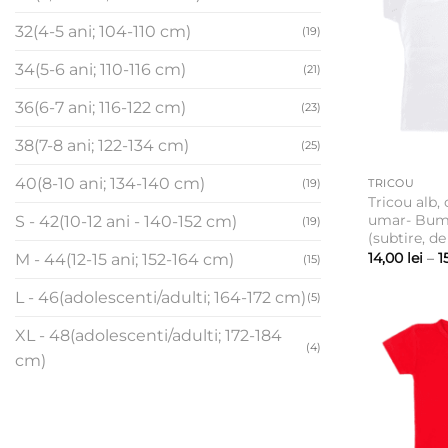
32(4-5 ani; 104-110 cm)
(19)
34(5-6 ani; 110-116 cm)
(21)
36(6-7 ani; 116-122 cm)
(23)
38(7-8 ani; 122-134 cm)
(25)
40(8-10 ani; 134-140 cm)
(19)
TRICOU
Tricou alb,
umar- Bum
S - 42(10-12 ani - 140-152 cm)
(19)
(subtire, de
14,00
lei
–
1
M - 44(12-15 ani; 152-164 cm)
(15)
L - 46(adolescenti/adulti; 164-172 cm)
(5)
XL - 48(adolescenti/adulti; 172-184
(4)
cm)