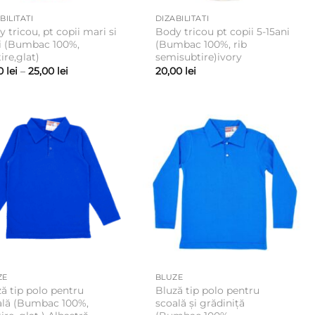
BILITATI
DIZABILITATI
 tricou, pt copii mari si
Body tricou pt copii 5-15ani
i (Bumbac 100%,
(Bumbac 100%, rib
ire,glat)
semisubtire)ivory
Interval
00
lei
–
25,00
lei
20,00
lei
de
prețuri:
15,00 lei
până
la
25,00 lei
ZE
BLUZE
ă tip polo pentru
Bluză tip polo pentru
ală (Bumbac 100%,
scoală și grădiniță