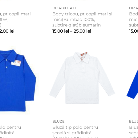
DIZABILITATI
DIZA
, pt copii mari
Body tricou, pt copii mari si
Body
00%,
mici(Bumbac 100%,
mic
)
subtire,glat)bleumarin
subt
Interval
Interval
2,00
lei
15,00
lei
–
25,00
lei
15,
de
de
prețuri:
prețuri:
18,00 lei
15,00 lei
până
până
la
la
22,00 lei
25,00 lei
BLUZE
BLU
olo pentru
Bluză tip polo pentru
Bluz
rădiniță
școală și grădiniță
sco