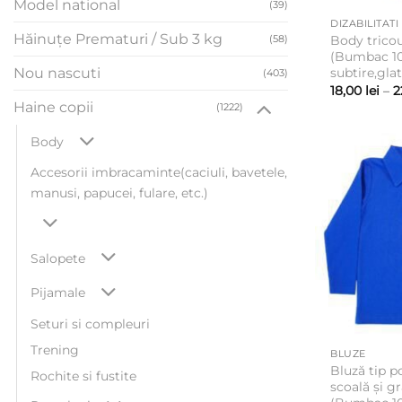
Model national
(39)
DIZABILITATI
Hăinuțe Prematuri / Sub 3 kg
(58)
Body tricou
(Bumbac 1
Nou nascuti
subtire,glat
(403)
18,00
lei
–
2
Haine copii
(1222)
Body
Accesorii imbracaminte(caciuli, bavetele,
manusi, papucei, fulare, etc.)
Salopete
Pijamale
Seturi si compleuri
Trening
BLUZE
Bluză tip p
Rochite si fustite
scoală și g