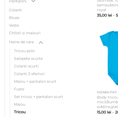
(Bumbac 1
Pantaloni
semisubțire
royal
Colanti
35,00
lei
–
Bluze
Veste
Chiloti si maiouri
Haine de vara
Tricou polo
Salopete scurte
Colanti scurti
Colanti 3 sferturi
Maiou + pantalon scurt
Fuste
DIZABILITATI
Set tricou + pantalon scurt
Body tricou
mici(Bumb
Maiou
subtire,glat
Tricou
15,00
lei
–
2