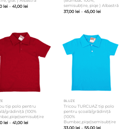
ire, glat ) Albastră
(Bumbac 100%,
semisubțire, piqe ) Albastră
Interval
00
lei
–
41,00
lei
de
Interval
37,00
lei
–
45,00
lei
prețuri:
de
37,00 lei
prețuri:
până
37,00 lei
la
până
41,00 lei
la
45,00 lei
ZE
BLUZE
ou tip polo pentru
Tricou TURCUAZ tip polo
lă/grădiniță (100%
pentru școală/grădiniță
bac,piqe)semisubțire
(100%
Bumbac,piqe)semisubțire
Interval
00
lei
–
41,00
lei
de
Interval
33,00
lei
–
55,00
lei