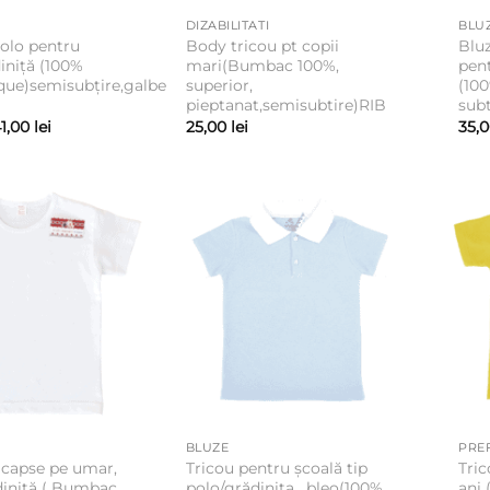
DIZABILITATI
BLU
polo pentru
Body tricou pt copii
Blu
iniță (100%
mari(Bumbac 100%,
pent
ue)semisubțire,galben
superior,
(10
pieptanat,semisubtire)RIB
subt
Interval
1,00
lei
25,00
lei
35,
de
prețuri:
35,00 lei
până
la
41,00 lei
BLUZE
PREF
 capse pe umar,
Tricou pentru școală tip
Tric
diniță ( Bumbac
polo/grădinita , bleo(100%
ani