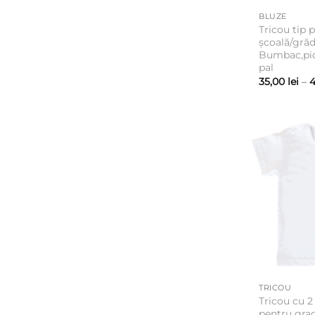
BLUZE
Tricou tip 
școală/grăd
Bumbac,piq
pal
35,00
lei
–
4
TRICOU
Tricou cu 2
pentru gra