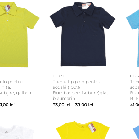
la
la
56,00 lei
45,00 lei
BLUZE
BLU
polo pentru
Tricou tip polo pentru
Tric
iniță,
scoală (100%
școa
ubțire, galben
Bumbac,semisubțire)glat
Bum
bleumarin
BL
Interval
Interval
1,00
lei
33,00
lei
–
39,00
lei
41,
de
de
prețuri:
prețuri:
35,00 lei
33,00 lei
până
până
la
la
41,00 lei
39,00 lei