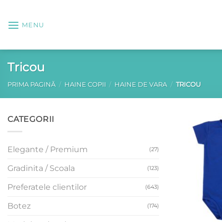
Skip
to
MENU
content
Tricou
PRIMA PAGINĂ
/
HAINE COPII
/
HAINE DE VARA
/
TRICOU
CATEGORII
Elegante / Premium
(27)
Gradinita / Scoala
(123)
Preferatele clientilor
(643)
Botez
(174)