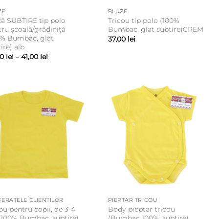
ZE
BLUZE
ză SUBTIRE tip polo
Tricou tip polo (100%
ru școală/grădiniță
Bumbac, glat subtire)CREM
0% Bumbac, glat
37,00
lei
ire) alb
Interval
00
lei
–
41,00
lei
de
prețuri:
35,00 lei
până
la
41,00 lei
ERATELE CLIENTILOR
PIEPTAR TRICOU
ou pentru copii, de 3-4
Body pieptar tricou
 (100% Bumbac, subtire)
(Bumbac 100%, subtire)