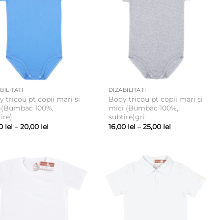
BILITATI
DIZABILITATI
 tricou pt copii mari si
Body tricou pt copii mari si
i(Bumbac 100%,
mici (Bumbac 100%,
ire)
subtire)gri
Interval
Interval
00
lei
–
20,00
lei
16,00
lei
–
25,00
lei
de
de
prețuri:
prețuri:
16,00 lei
16,00 lei
până
până
la
la
20,00 lei
25,00 lei