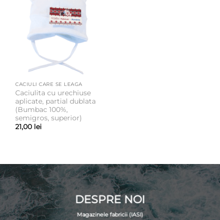
CACIULI CARE SE LEAGA
Caciulita cu urechiuse
aplicate, partial dublata
(Bumbac 100%,
semigros, superior)
21,00
lei
DESPRE NOI
Magazinele fabricii (IASI)