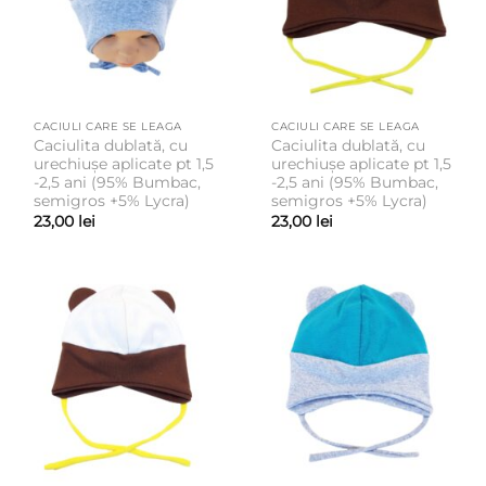
CACIULI CARE SE LEAGA
CACIULI CARE SE LEAGA
Caciulita dublată, cu
Caciulita dublată, cu
urechiușe aplicate pt 1,5
urechiușe aplicate pt 1,5
-2,5 ani (95% Bumbac,
-2,5 ani (95% Bumbac,
semigros +5% Lycra)
semigros +5% Lycra)
23,00
lei
23,00
lei