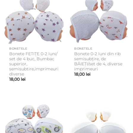
BONETELE
BONETELE
Bonete FETIȚE 0-2 luni/
Bonete 0-2 luni din rib
set de 4 buc, Bumbac
semisubțire, de
superior,
BĂIEȚI/set de 4, diverse
semisubtire,imprimeuri
imprimeuri
diverse
18,00
lei
18,00
lei