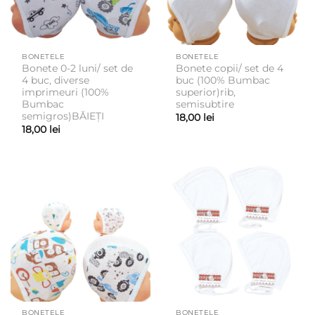
BONETELE
BONETELE
Bonete 0-2 luni/ set de
Bonete copii/ set de 4
4 buc, diverse
buc (100% Bumbac
imprimeuri (100%
superior)rib,
Bumbac
semisubtire
semigros)BĂIEȚI
18,00
lei
18,00
lei
BONETELE
BONETELE