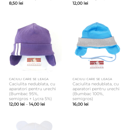
8,50
lei
12,00
lei
CACIULI CARE SE LEAGA
CACIULI CARE SE LEAGA
Caciulita nedublata, cu
Caciulita nedublata, cu
aparatori pentru urechi
aparatori pentru urechi
(Bumbac 95%,
(Bumbac 100%,
semigros + Lycra 5%)
semigros)
Interval
12,00
lei
–
14,00
lei
16,00
lei
de
prețuri:
12,00 lei
până
la
14,00 lei