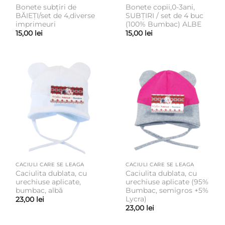
Bonete subțiri de
Bonete copii,0-3ani,
BĂIEȚI/set de 4,diverse
SUBȚIRI / set de 4 buc
imprimeuri
(100% Bumbac) ALBE
15,00
lei
15,00
lei
CACIULI CARE SE LEAGA
CACIULI CARE SE LEAGA
Caciulita dublata, cu
Caciulita dublata, cu
urechiuse aplicate,
urechiuse aplicate (95%
bumbac, albă
Bumbac, semigros +5%
Lycra)
23,00
lei
23,00
lei