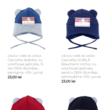
CACIULI CARE SE LEAGA
CACIULI CARE SE LEAGA
Caciulita dublata, cu
Caciulita DUBLĂ
urechiuse aplicate, 0-
bleumarin inchis, cu
1an (95% Bumbac,
urechiuse aplicate,
semigros +5% Lycra)
pentru (95% Bumbac,
semisubtire +5% Lycra)
23,00
lei
23,00
lei