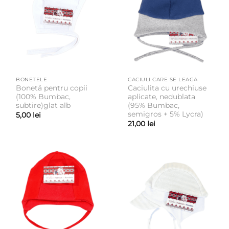
BONETELE
CACIULI CARE SE LEAGA
Bonetă pentru copii
Caciulita cu urechiuse
(100% Bumbac,
aplicate, nedublata
subtire)glat alb
(95% Bumbac,
semigros + 5% Lycra)
5,00
lei
21,00
lei