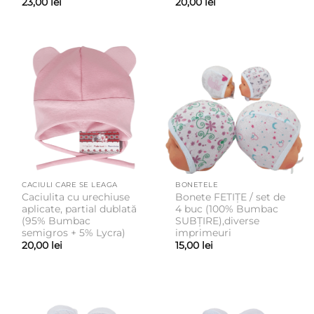
23,00
lei
20,00
lei
CACIULI CARE SE LEAGA
BONETELE
Caciulita cu urechiuse
Bonete FETIȚE / set de
aplicate, partial dublată
4 buc (100% Bumbac
(95% Bumbac
SUBȚIRE),diverse
semigros + 5% Lycra)
imprimeuri
20,00
lei
15,00
lei