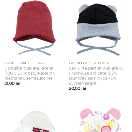
CACIULI CARE SE LEAGA
CACIULI CARE SE LEAGA
Caciulita dublata, grena
Caciulita parțial dublată cu
(100% Bumbac, superior,
urechiușe aplicate (95%
pieptanat, semisubtire)
Bumbac semigros +5%
Lycra)Neagră
21,00
lei
20,00
lei