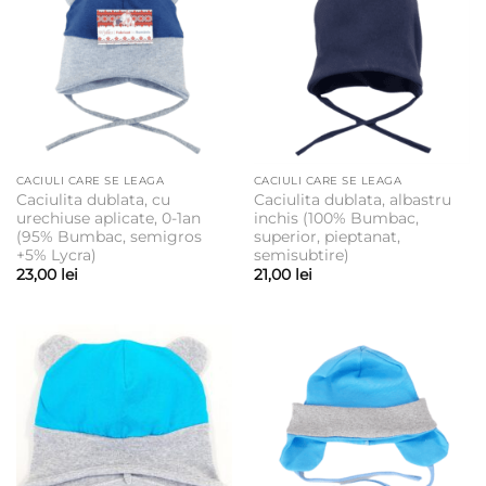
CACIULI CARE SE LEAGA
CACIULI CARE SE LEAGA
Caciulita dublata, cu
Caciulita dublata, albastru
urechiuse aplicate, 0-1an
inchis (100% Bumbac,
(95% Bumbac, semigros
superior, pieptanat,
+5% Lycra)
semisubtire)
23,00
lei
21,00
lei