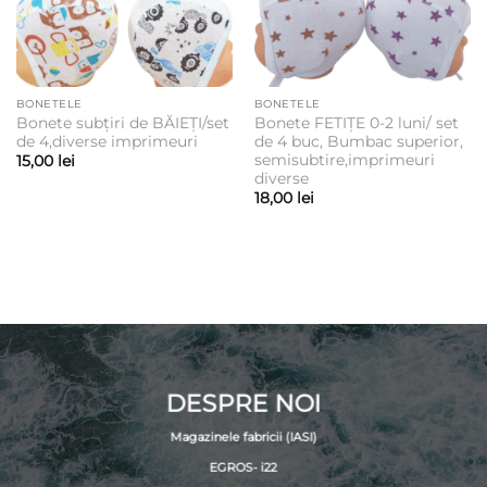
BONETELE
BONETELE
Bonete subțiri de BĂIEȚI/set
Bonete FETIȚE 0-2 luni/ set
de 4,diverse imprimeuri
de 4 buc, Bumbac superior,
semisubtire,imprimeuri
15,00
lei
diverse
18,00
lei
DESPRE NOI
Magazinele fabricii (IASI)
EGROS- i22