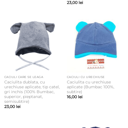
23,00
lei
CACIULI CARE SE LEAGA
CACIULI CU URECHIUSE
Caciulita dublata, cu
Caciulita cu urechiuse
urechiuse aplicate, tip catel,
aplicate (Bumbac 100%,
gri inchis (100% Bumbac,
subtire)
superior, pieptanat,
16,00
lei
semisubtire)
23,00
lei