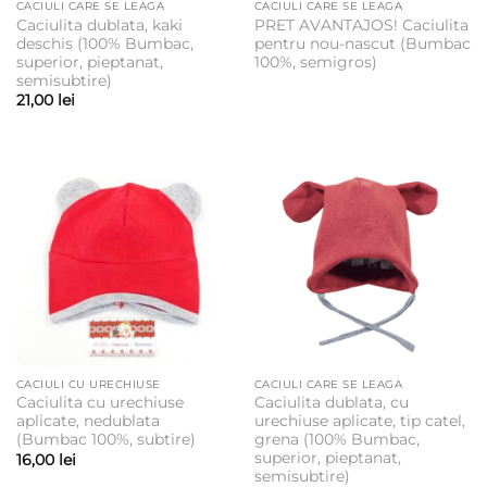
CACIULI CARE SE LEAGA
CACIULI CARE SE LEAGA
Caciulita dublata, kaki
PRET AVANTAJOS! Caciulita
deschis (100% Bumbac,
pentru nou-nascut (Bumbac
superior, pieptanat,
100%, semigros)
semisubtire)
21,00
lei
CACIULI CU URECHIUSE
CACIULI CARE SE LEAGA
Caciulita cu urechiuse
Caciulita dublata, cu
aplicate, nedublata
urechiuse aplicate, tip catel,
(Bumbac 100%, subtire)
grena (100% Bumbac,
superior, pieptanat,
16,00
lei
semisubtire)