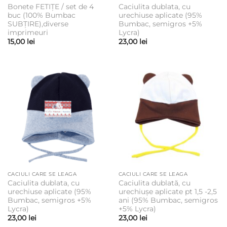
Bonete FETIȚE / set de 4
Caciulita dublata, cu
buc (100% Bumbac
urechiuse aplicate (95%
SUBȚIRE),diverse
Bumbac, semigros +5%
imprimeuri
Lycra)
15,00
lei
23,00
lei
CACIULI CARE SE LEAGA
CACIULI CARE SE LEAGA
Caciulita dublata, cu
Caciulita dublată, cu
urechiuse aplicate (95%
urechiușe aplicate pt 1,5 -2,5
Bumbac, semigros +5%
ani (95% Bumbac, semigros
Lycra)
+5% Lycra)
23,00
lei
23,00
lei