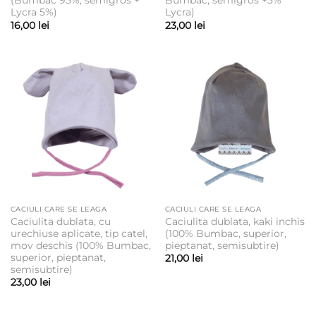
(Bumbac 95%, semigros +
Bumbac, semigros +5%
Lycra 5%)
Lycra)
16,00
lei
23,00
lei
CACIULI CARE SE LEAGA
CACIULI CARE SE LEAGA
Caciulita dublata, cu
Caciulita dublata, kaki inchis
urechiuse aplicate, tip catel,
(100% Bumbac, superior,
mov deschis (100% Bumbac,
pieptanat, semisubtire)
superior, pieptanat,
21,00
lei
semisubtire)
23,00
lei