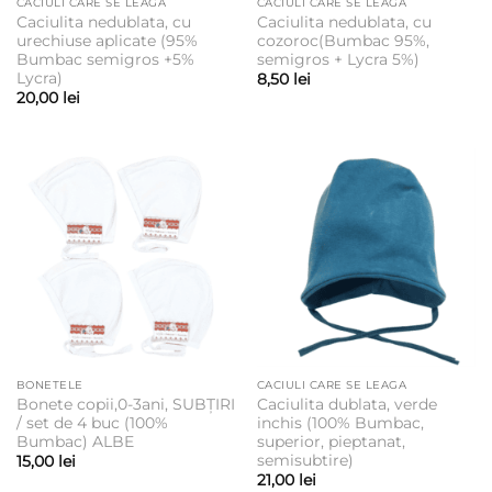
CACIULI CARE SE LEAGA
CACIULI CARE SE LEAGA
Caciulita nedublata, cu
Caciulita nedublata, cu
urechiuse aplicate (95%
cozoroc(Bumbac 95%,
Bumbac semigros +5%
semigros + Lycra 5%)
Lycra)
8,50
lei
20,00
lei
BONETELE
CACIULI CARE SE LEAGA
Bonete copii,0-3ani, SUBȚIRI
Caciulita dublata, verde
/ set de 4 buc (100%
inchis (100% Bumbac,
Bumbac) ALBE
superior, pieptanat,
semisubtire)
15,00
lei
21,00
lei