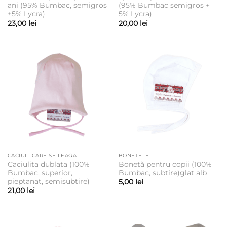
ani (95% Bumbac, semigros
(95% Bumbac semigros +
+5% Lycra)
5% Lycra)
23,00
lei
20,00
lei
CACIULI CARE SE LEAGA
BONETELE
Caciulita dublata (100%
Bonetă pentru copii (100%
Bumbac, superior,
Bumbac, subtire)glat alb
pieptanat, semisubtire)
5,00
lei
21,00
lei