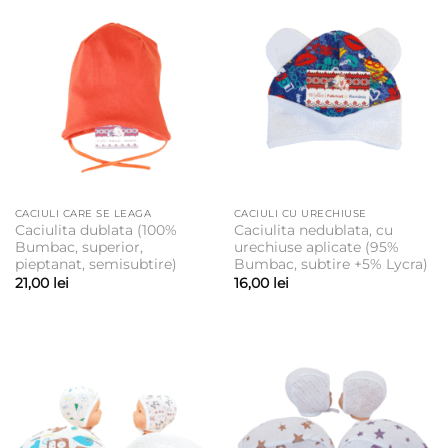
CACIULI CARE SE LEAGA
CACIULI CU URECHIUSE
Caciulita dublata (100%
Caciulita nedublata, cu
Bumbac, superior,
urechiuse aplicate (95%
pieptanat, semisubtire)
Bumbac, subtire +5% Lycra)
21,00
lei
16,00
lei