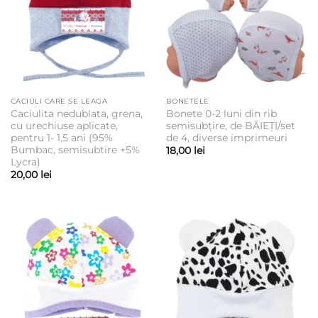
CACIULI CARE SE LEAGA
BONETELE
Caciulita nedublata, grena,
Bonete 0-2 luni din rib
cu urechiuse aplicate,
semisubțire, de BĂIEȚI/set
pentru 1- 1,5 ani (95%
de 4, diverse imprimeuri
Bumbac, semisubtire +5%
18,00
lei
Lycra)
20,00
lei