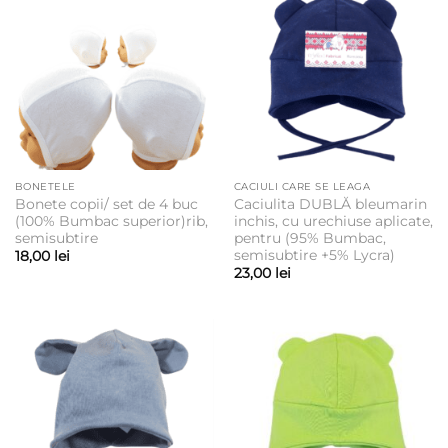
BONETELE
CACIULI CARE SE LEAGA
Bonete copii/ set de 4 buc
Caciulita DUBLĂ bleumarin
(100% Bumbac superior)rib,
inchis, cu urechiuse aplicate,
semisubtire
pentru (95% Bumbac,
semisubtire +5% Lycra)
18,00
lei
23,00
lei