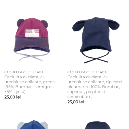
CACIULI CARE SE LEAGA
CACIULI CARE SE LEAGA
Caciulita dublata, cu
Caciulita dublata, cu
urechiuse aplicate, grena
urechiuse aplicate, tip catel,
(95% Bumbac, semigros
bleumarin (100% Bumbac,
+5% Lycra)
superior, pieptanat,
semisubtire)
23,00
lei
23,00
lei