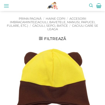
Skip
to
content
PRIMA PAGINĂ
/
HAINE COPII
/
ACCESORII
IMBRACAMINTE(CACIULI, BAVETELE, MANUSI, PAPUCEI,
FULARE, ETC.)
/
CACIULI, SEPCI, BATICE
/
CACIULI CARE SE
LEAGA
FILTREAZĂ