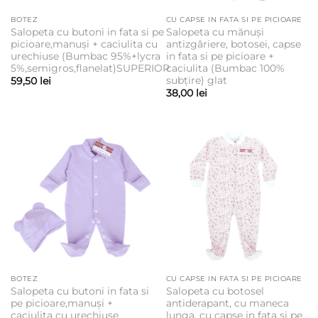
BOTEZ
CU CAPSE IN FATA SI PE PICIOARE
Salopeta cu butoni in fata si pe
Salopeta cu mănuși
picioare,manuși + caciulita cu
antizgâriere, botosei, capse
urechiuse (Bumbac 95%+lycra
in fata si pe picioare +
5%,semigros,flanelat)SUPERIOR
caciulita (Bumbac 100%
subțire) glat
59,50
lei
38,00
lei
BOTEZ
CU CAPSE IN FATA SI PE PICIOARE
Salopeta cu butoni in fata si
Salopeta cu botosel
pe picioare,manuși +
antiderapant, cu maneca
caciulita cu urechiuse
lunga, cu capse in fata si pe