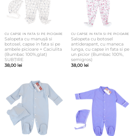
CU CAPSE IN FATA SI PE PICIOARE
CU CAPSE IN FATA SI PE PICIOARE
Salopeta cu manușă si
Salopeta cu botosel
botosel, capse in fata si pe
antiderapant, cu maneca
ambele picioare + Caciulita
lunga, cu capse in fata si pe
(Bumbac 100%,glat)
un picior (Bumbac 100%,
SUBȚIRE
semigros)
38,00
lei
38,00
lei