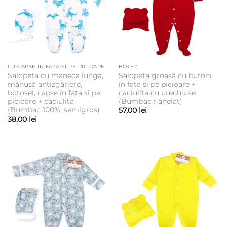
CU CAPSE IN FATA SI PE PICIOARE
BOTEZ
Salopeta cu maneca lunga,
Salopeta groasă cu butoni
mănușă antizgâriere,
in fata si pe picioare +
botosel, capse in fata si pe
caciulita cu urechiușe
picioare + caciulita
(Bumbac flanelat)
(Bumbac 100%, semigros)
57,00
lei
38,00
lei