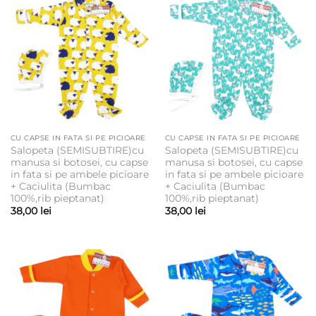
CU CAPSE IN FATA SI PE PICIOARE
CU CAPSE IN FATA SI PE PICIOARE
Salopeta (SEMISUBTIRE)cu
Salopeta (SEMISUBTIRE)cu
manusa si botosei, cu capse
manusa si botosei, cu capse
in fata si pe ambele picioare
in fata si pe ambele picioare
+ Caciulita (Bumbac
+ Caciulita (Bumbac
100%,rib pieptanat)
100%,rib pieptanat)
38,00
lei
38,00
lei