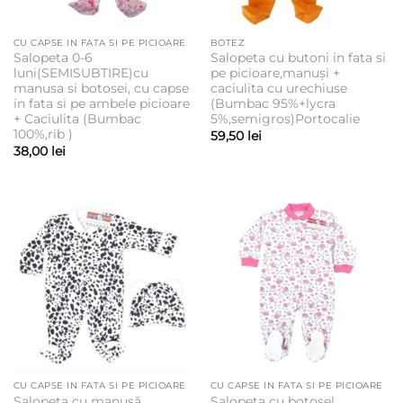
CU CAPSE IN FATA SI PE PICIOARE
BOTEZ
Salopeta 0-6
Salopeta cu butoni in fata si
luni(SEMISUBTIRE)cu
pe picioare,manuși +
manusa si botosei, cu capse
caciulita cu urechiuse
in fata si pe ambele picioare
(Bumbac 95%+lycra
+ Caciulita (Bumbac
5%,semigros)Portocalie
100%,rib )
59,50
lei
38,00
lei
CU CAPSE IN FATA SI PE PICIOARE
CU CAPSE IN FATA SI PE PICIOARE
Salopeta cu manușă,
Salopeta cu botosel