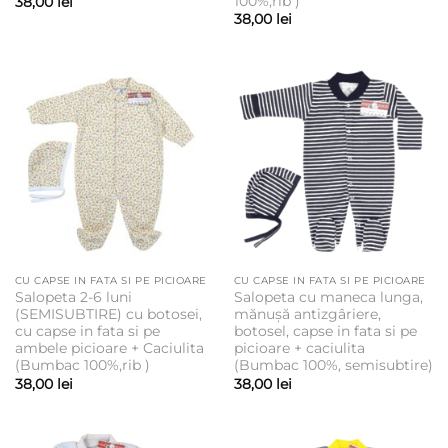
100%,rib )
38,00
lei
38,00
lei
CU CAPSE IN FATA SI PE PICIOARE
CU CAPSE IN FATA SI PE PICIOARE
Salopeta 2-6 luni
Salopeta cu maneca lunga,
(SEMISUBTIRE) cu botosei,
mănușă antizgâriere,
cu capse in fata si pe
botosel, capse in fata si pe
ambele picioare + Caciulita
picioare + caciulita
(Bumbac 100%,rib )
(Bumbac 100%, semisubtire)
38,00
lei
38,00
lei