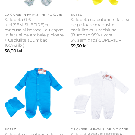
CU CAPSE IN FATA SI PE PICIOARE
BOTEZ
Salopeta 0-6
Salopeta cu butoni in fata si
luni(SEMISUBTIRE)cu
pe picioare,manuși +
manusa si botosei, cu capse
caciulita cu urechiuse
in fata si pe ambele picioare
(Bumbac 95%+lycra
+ Caciulita (Bumbac
5%,semigros)SUPERIOR
100%,rib )
59,50
lei
38,00
lei
BOTEZ
CU CAPSE IN FATA SI PE PICIOARE
Salopeta cu butoni in fata si
Salopeta(SEMISUBTIRE)cu