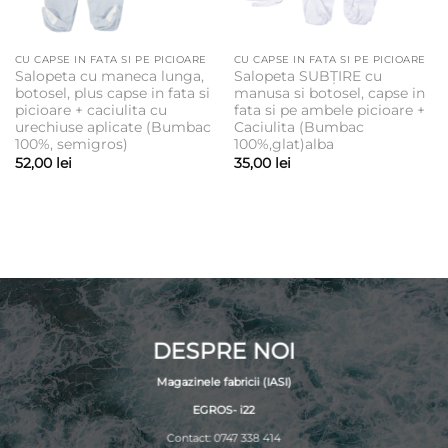
CU CAPSE IN FATA SI PE PICIOARE
CU CAPSE IN FATA SI PE PICIOARE
Salopeta cu maneca lunga,
Salopeta SUBȚIRE cu
botosel, plus capse in fata si
manusa si botosel, capse in
picioare + caciulita cu
fata si pe ambele picioare +
urechiuse aplicate (Bumbac
Caciulita (Bumbac
100%, semigros)
100%,glat)alba
52,00
lei
35,00
lei
DESPRE NOI
Magazinele fabricii (IASI)
EGROS- i22
Contact: 0747 338 414