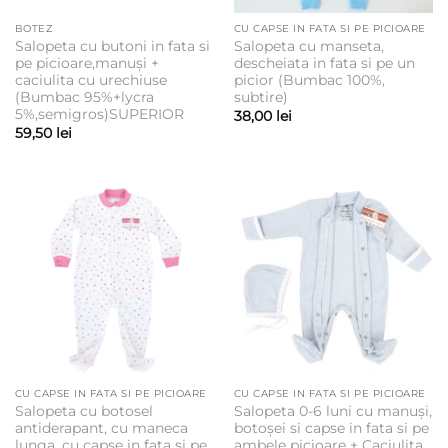
BOTEZ
CU CAPSE IN FATA SI PE PICIOARE
Salopeta cu butoni in fata si
Salopeta cu manseta,
pe picioare,manuși +
descheiata in fata si pe un
caciulita cu urechiuse
picior (Bumbac 100%,
(Bumbac 95%+lycra
subtire)
5%,semigros)SUPERIOR
38,00
lei
59,50
lei
CU CAPSE IN FATA SI PE PICIOARE
CU CAPSE IN FATA SI PE PICIOARE
Salopeta cu botosel
Salopeta 0-6 luni cu manuși,
antiderapant, cu maneca
botoșei si capse in fata si pe
lunga, cu capse in fata si pe
ambele picioare + Caciulita