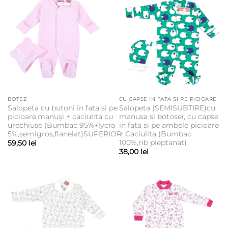
BOTEZ
CU CAPSE IN FATA SI PE PICIOARE
Salopeta cu butoni in fata si pe
Salopeta (SEMISUBTIRE)cu
picioare,manuși + caciulita cu
manusa si botosei, cu capse
urechiuse (Bumbac 95%+lycra
in fata si pe ambele picioare
5%,semigros,flanelat)SUPERIOR
+ Caciulita (Bumbac
100%,rib pieptanat)
59,50
lei
38,00
lei