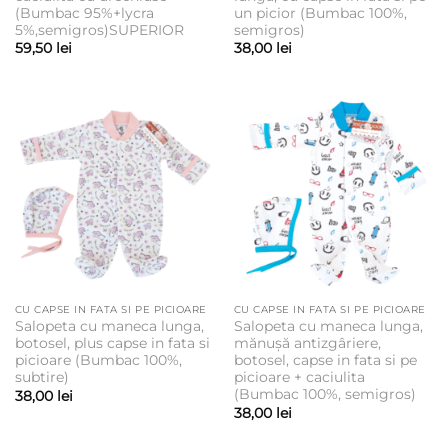
(Bumbac 95%+lycra
un picior (Bumbac 100%,
5%,semigros)SUPERIOR
semigros)
59,50
lei
38,00
lei
CU CAPSE IN FATA SI PE PICIOARE
CU CAPSE IN FATA SI PE PICIOARE
Salopeta cu maneca lunga,
Salopeta cu maneca lunga,
botosel, plus capse in fata si
mănușă antizgâriere,
picioare (Bumbac 100%,
botosel, capse in fata si pe
subtire)
picioare + caciulita
(Bumbac 100%, semigros)
38,00
lei
38,00
lei