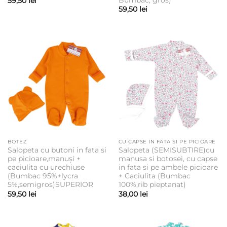
59,50
lei
59,50
lei
BOTEZ
CU CAPSE IN FATA SI PE PICIOARE
Salopeta cu butoni in fata si
Salopeta (SEMISUBTIRE)cu
pe picioare,manuși +
manusa si botosei, cu capse
caciulita cu urechiuse
in fata si pe ambele picioare
(Bumbac 95%+lycra
+ Caciulita (Bumbac
5%,semigros)SUPERIOR
100%,rib pieptanat)
59,50
lei
38,00
lei