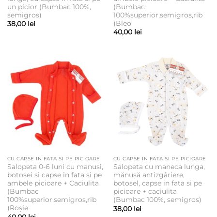
un picior (Bumbac 100%,
(Bumbac
semigros)
100%superior,semigros,rib
)Bleo
38,00
lei
40,00
lei
CU CAPSE IN FATA SI PE PICIOARE
CU CAPSE IN FATA SI PE PICIOARE
Salopeta 0-6 luni cu manuși,
Salopeta cu maneca lunga,
botoșei si capse in fata si pe
mănușă antizgâriere,
ambele picioare + Caciulita
botosel, capse in fata si pe
(Bumbac
picioare + caciulita
100%superior,semigros,rib
(Bumbac 100%, semigros)
)Roșie
38,00
lei
40,00
lei