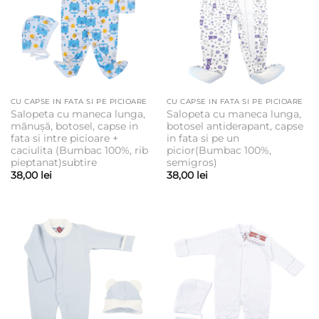
CU CAPSE IN FATA SI PE PICIOARE
CU CAPSE IN FATA SI PE PICIOARE
Salopeta cu maneca lunga,
Salopeta cu maneca lunga,
mănușă, botosel, capse in
botosel antiderapant, capse
fata si intre picioare +
in fata si pe un
caciulita (Bumbac 100%, rib
picior(Bumbac 100%,
pieptanat)subtire
semigros)
38,00
lei
38,00
lei