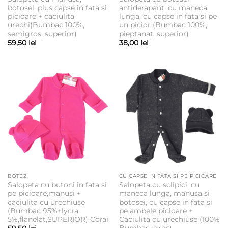
botosel, plus capse in fata si
antiderapant, cu maneca
picioare + caciulita
lunga, cu capse in fata si pe
urechi(Bumbac 100%,
un picior (Bumbac 100%,
semigros, superior)
pieptanat, superior)
59,50
lei
38,00
lei
BOTEZ
CU CAPSE IN FATA SI PE PICIOARE
Salopeta cu butoni in fata si
Salopeta cu sclipici, cu
pe picioare,manuși +
maneca lunga, manusa si
caciulita cu urechiuse
botosei, cu capse in fata si
(Bumbac 95%+lycra
pe ambele picioare +
5%,flanelat,SUPERIOR) Corai
Caciulita cu urechiuse (100%
Bumbac, gros)