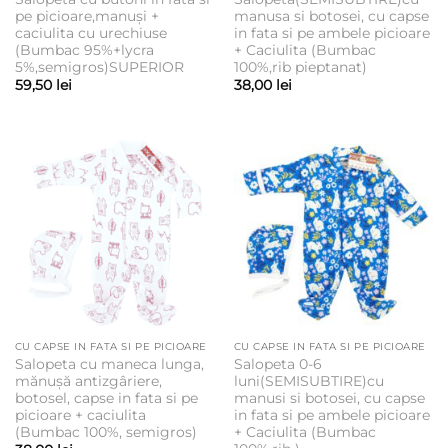
pe picioare,manuși +
manusa si botosei, cu capse
caciulita cu urechiuse
in fata si pe ambele picioare
(Bumbac 95%+lycra
+ Caciulita (Bumbac
5%,semigros)SUPERIOR
100%,rib pieptanat)
59,50
lei
38,00
lei
CU CAPSE IN FATA SI PE PICIOARE
CU CAPSE IN FATA SI PE PICIOARE
Salopeta cu maneca lunga,
Salopeta 0-6
mănușă antizgâriere,
luni(SEMISUBTIRE)cu
botosel, capse in fata si pe
manusi si botosei, cu capse
picioare + caciulita
in fata si pe ambele picioare
(Bumbac 100%, semigros)
+ Caciulita (Bumbac