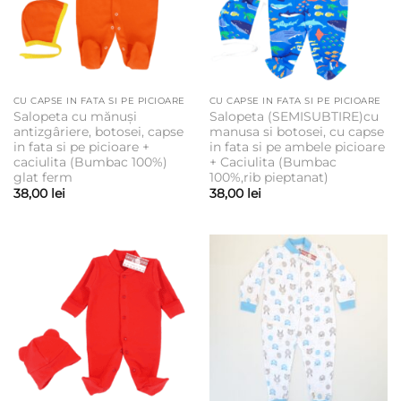
CU CAPSE IN FATA SI PE PICIOARE
CU CAPSE IN FATA SI PE PICIOARE
Salopeta cu mănuși
Salopeta (SEMISUBTIRE)cu
antizgâriere, botosei, capse
manusa si botosei, cu capse
in fata si pe picioare +
in fata si pe ambele picioare
caciulita (Bumbac 100%)
+ Caciulita (Bumbac
glat ferm
100%,rib pieptanat)
38,00
lei
38,00
lei