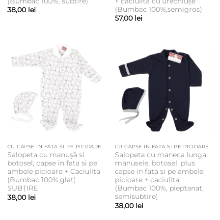
(Bumbac 100%, subtire)
+ caciulita cu urechiușe
(Bumbac 100%,semigros)
38,00
lei
57,00
lei
CU CAPSE IN FATA SI PE PICIOARE
CU CAPSE IN FATA SI PE PICIOARE
Salopeta cu manușă si
Salopeta cu maneca lunga,
botosel, capse in fata si pe
manusele, botosel, plus
ambele picioare + Caciulita
capse in fata si pe ambele
(Bumbac 100%,glat)
picioare + caciulita
SUBȚIRE
(Bumbac 100%, pieptanat,
semisubtire)
38,00
lei
38,00
lei