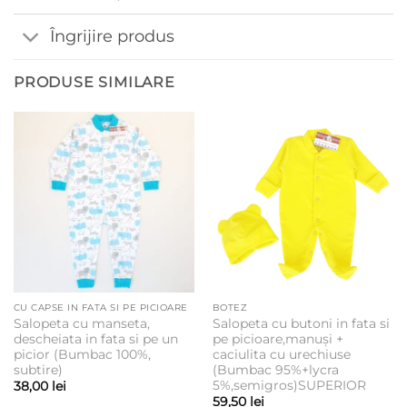
Îngrijire produs
PRODUSE SIMILARE
CU CAPSE IN FATA SI PE PICIOARE
BOTEZ
Salopeta cu manseta,
Salopeta cu butoni in fata si
descheiata in fata si pe un
pe picioare,manuși +
picior (Bumbac 100%,
caciulita cu urechiuse
subtire)
(Bumbac 95%+lycra
5%,semigros)SUPERIOR
38,00
lei
59,50
lei