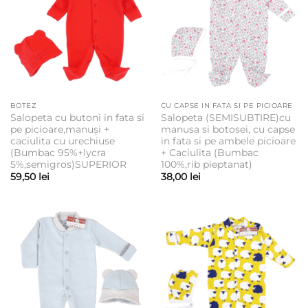
BOTEZ
CU CAPSE IN FATA SI PE PICIOARE
Salopeta cu butoni in fata si
Salopeta (SEMISUBTIRE)cu
pe picioare,manuși +
manusa si botosei, cu capse
caciulita cu urechiuse
in fata si pe ambele picioare
(Bumbac 95%+lycra
+ Caciulita (Bumbac
5%,semigros)SUPERIOR
100%,rib pieptanat)
59,50
lei
38,00
lei