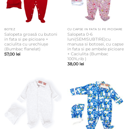
BOTEZ
CU CAPSE IN FATA SI PE PICIOARE
Salopeta groasă cu butoni
Salopeta 0-6
in fata si pe picioare +
luni(SEMISUBTIRE)cu
caciulita cu urechiușe
manusa si botosei, cu capse
(Bumbac flanelat)
in fata si pe ambele picioare
+ Caciulita (Bumbac
57,00
lei
100%,rib )
38,00
lei