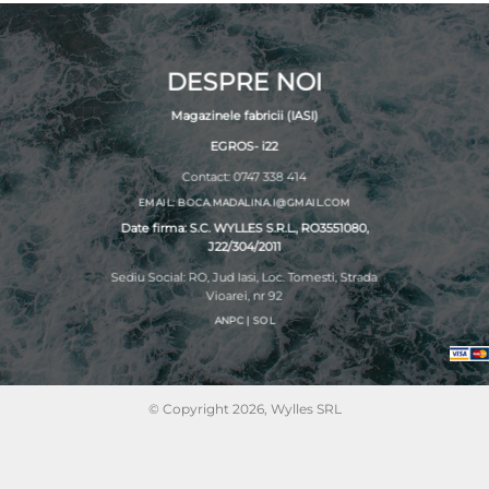
DESPRE NOI
Magazinele fabricii (IASI)
EGROS- i22
Contact: 0747 338 414
EMAIL: BOCA.MADALINA.I@GMAIL.COM
Date firma: S.C. WYLLES S.R.L., RO3551080,
J22/304/2011
Sediu Social: RO, Jud Iasi, Loc. Tomesti, Strada
Vioarei, nr 92
ANPC
|
SOL
© Copyright 2026, Wylles SRL