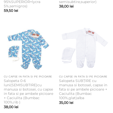
95%SUPERIOR+lycra
semisubtire,superior)
5%,semigros)
38,00
lei
59,50
lei
CU CAPSE IN FATA SI PE PICIOARE
CU CAPSE IN FATA SI PE PICIOARE
Salopeta 0-6
Salopeta SUBȚIRE cu
luni(SEMISUBTIRE)cu
manusa si botosel, capse in
manusa si botosei, cu capse
fata si pe ambele picioare +
in fata si pe ambele picioare
Caciulita (Bumbac
+ Caciulita (Bumbac
100%,glat)alba
100%,rib )
35,00
lei
38,00
lei