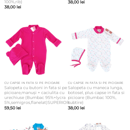
100%,rib)
38,00
lei
38,00
lei
CU CAPSE IN FATA SI PE PICIOARE
CU CAPSE IN FATA SI PE PICIOARE
Salopeta cu butoni in fata si pe
Salopeta cu maneca lunga,
picioare,manuși + caciulita cu
botosel, plus capse in fata si
urechiuse (Bumbac 95%+lycra
picioare (Bumbac 100%,
5%,semigros,flanelat)SUPERIOR
subtire)
59,50
lei
38,00
lei