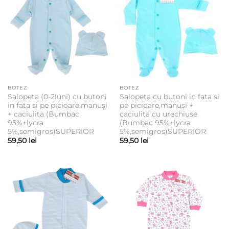
BOTEZ
BOTEZ
Salopeta (0-2luni) cu butoni
Salopeta cu butoni in fata si
in fata si pe picioare,manuși
pe picioare,manuși +
+ caciulita (Bumbac
caciulita cu urechiuse
95%+lycra
(Bumbac 95%+lycra
5%,semigros)SUPERIOR
5%,semigros)SUPERIOR
59,50
lei
59,50
lei