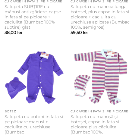
CU CAPSE IN FATA SI PE PICIOARE
CU CAPSE IN FATA SI PE PICIOARE
Salopeta SUBȚIRE cu
Salopeta cu maneca lunga,
mănuși antizgâriere, capse
botosel, plus capse in fata si
in fata si pe picioare +
picioare + caciulita cu
caciulita (Bumbac 100%
urechiuse aplicate (Bumbac
subțire) glat
100%, semigros)
38,00
lei
59,50
lei
BOTEZ
CU CAPSE IN FATA SI PE PICIOARE
Salopeta cu butoni in fata si
Salopeta cu manușă și
pe picioare,manuși +
botoșei, capse in fata si
caciulita cu urechiuse
picioare plus căciulița
(Bumbac
(Bumbac 100%,