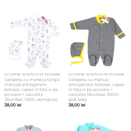
CU CAPSE IN FATA SI PE PICIOARE
CU CAPSE IN FATA SI PE PICIOARE
Salopeta cu maneca lunga,
Salopeta cu mănuși
mănușă antizgâriere,
antizgâriere, botosei, capse
botosel, capse in fata si pe
in fata si pe picioare +
picioare + caciulita
caciulita (Bumbac 100%)
(Bumbac 100%, semigros)
glat kaky
38,00
lei
38,00
lei