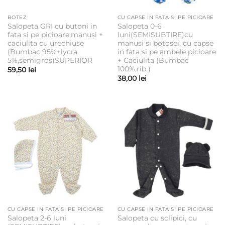
BOTEZ
CU CAPSE IN FATA SI PE PICIOARE
Salopeta GRI cu butoni in
Salopeta 0-6
fata si pe picioare,manuși +
luni(SEMISUBTIRE)cu
caciulita cu urechiuse
manusi si botosei, cu capse
(Bumbac 95%+lycra
in fata si pe ambele picioare
5%,semigros)SUPERIOR
+ Caciulita (Bumbac
100%,rib )
59,50
lei
38,00
lei
CU CAPSE IN FATA SI PE PICIOARE
CU CAPSE IN FATA SI PE PICIOARE
Salopeta 2-6 luni
Salopeta cu sclipici, cu