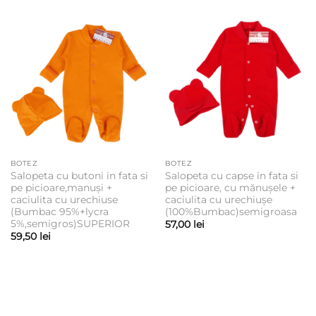
BOTEZ
BOTEZ
Salopeta cu butoni in fata si
Salopeta cu capse in fata si
pe picioare,manuși +
pe picioare, cu mănușele +
caciulita cu urechiuse
caciulita cu urechiușe
(Bumbac 95%+lycra
(100%Bumbac)semigroasa
5%,semigros)SUPERIOR
57,00
lei
59,50
lei