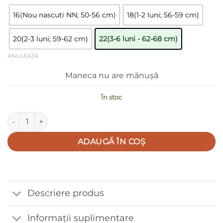
16(Nou nascuti NN; 50-56 cm)
18(1-2 luni; 56-59 cm)
20(2-3 luni; 59-62 cm)
22(3-6 luni - 62-68 cm)
ANULEAZĂ
Maneca nu are mănușă
În stoc
Cantitate Salopeta 0-6 luni cu manuși, botoșei si capse in fat
ADAUGĂ ÎN COȘ
Descriere produs
Informații suplimentare