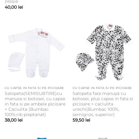
)Roșie
40,00
lei
CU CAPSE IN FATA SI PE PICIOARE
CU CAPSE IN FATA SI PE PICIOARE
Salopeta(SEMISUBTIRE)cu
Salopeta fara manușă cu
manusa si botosei, cu capse
botosei, plus capse in fata si
in fata si pe ambele picioare
picioare + caciulita
+ Caciulita (Bumbac
urechi(Bumbac 100%,
100%,rib pieptanat)
semigros, superior)
38,00
lei
59,50
lei