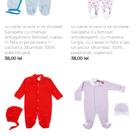
CU CAPSE IN FATA SI PE PICIOARE
CU CAPSE IN FATA SI PE PICIOARE
Salopeta cu mănuși
Salopeta cu botosel
antizgâriere, botosei, capse
antiderapant, cu maneca
in fata si pe picioare +
lunga, cu capse in fata si pe
caciulita (Bumbac 100%
un picior (Bumbac 100%,
subțire) glat
pieptanat, superior)
38,00
lei
38,00
lei