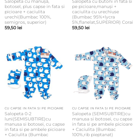
Salopeta cu manușă,
Salopeta cu butoni in fata si
botosel, plus capse in fata si
pe picioare,manuși +
picioare + caciulita
caciulita cu urechiuse
urechi(Bumbac 100%,
(Bumbac 95%+lycra
semigros, superior)
5%,flanelat,SUPERIOR) Corai
59,50
lei
59,50
lei
CU CAPSE IN FATA SI PE PICIOARE
CU CAPSE IN FATA SI PE PICIOARE
Salopeta 0-2
Salopeta (SEMISUBTIRE)cu
luni(SEMISUBTIRE)cu
manusa si botosei, cu capse
manusa si botosei, cu capse
in fata si pe ambele picioare
in fata si pe ambele picioare
+ Caciulita (Bumbac
+ Caciulita (Bumbac
100%,rib pieptanat)