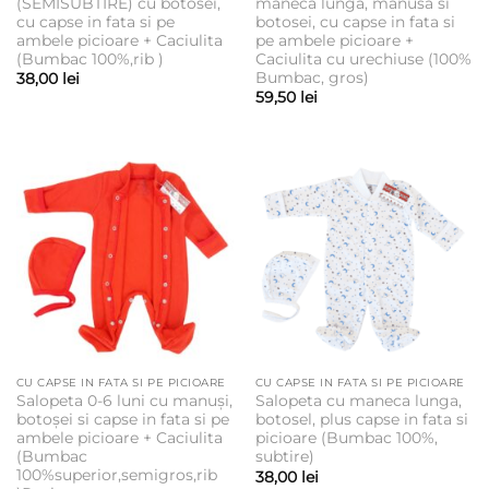
(SEMISUBTIRE) cu botosei,
maneca lunga, manusa si
cu capse in fata si pe
botosei, cu capse in fata si
ambele picioare + Caciulita
pe ambele picioare +
(Bumbac 100%,rib )
Caciulita cu urechiuse (100%
Bumbac, gros)
38,00
lei
59,50
lei
CU CAPSE IN FATA SI PE PICIOARE
CU CAPSE IN FATA SI PE PICIOARE
Salopeta 0-6 luni cu manuși,
Salopeta cu maneca lunga,
botoșei si capse in fata si pe
botosel, plus capse in fata si
ambele picioare + Caciulita
picioare (Bumbac 100%,
(Bumbac
subtire)
100%superior,semigros,rib
38,00
lei