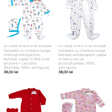
CU CAPSE IN FATA SI PE PICIOARE
CU CAPSE IN FATA SI PE PICIOARE
Salopeta cu maneca lunga,
Salopeta cu maneca lunga,
mănușă antizgâriere,
botosel antiderapant, capse
botosel, capse in fata si pe
in fata si pe un
picioare + caciulita
picior(Bumbac 100%,
(Bumbac 100%, semigros)
semigros)
38,00
lei
38,00
lei