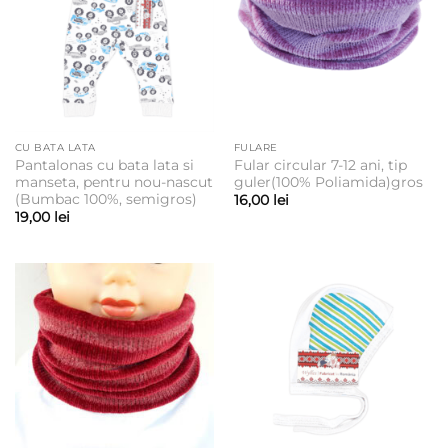
CU BATA LATA
FULARE
Pantalonas cu bata lata si
Fular circular 7-12 ani, tip
manseta, pentru nou-nascut
guler(100% Poliamida)gros
(Bumbac 100%, semigros)
16,00
lei
19,00
lei