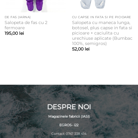
DE FAS (IARNA)
CU CAPSE IN FATA SI PE PICIOARE
Salopeta de fas cu 2
Salopeta cu maneca lunga,
fermoare
botosel, plus capse in fata si
picioare + caciulita cu
195,00
lei
urechiuse aplicate (Bumbac
100%, semigros)
52,00
lei
DESPRE NOI
Magazinele fabricii (IASI)
EGROS- i22
Contact: 0747 338 414