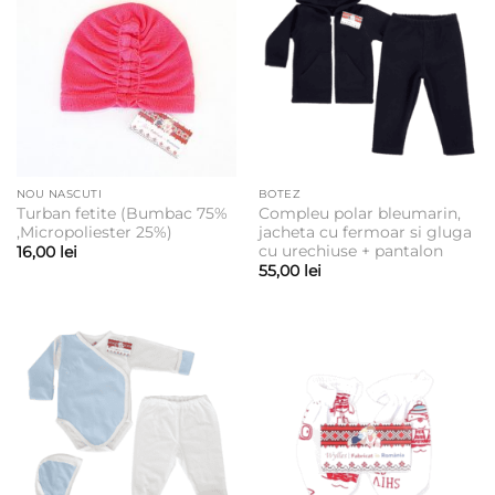
NOU NASCUTI
BOTEZ
Turban fetite (Bumbac 75%
Compleu polar bleumarin,
,Micropoliester 25%)
jacheta cu fermoar si gluga
cu urechiuse + pantalon
16,00
lei
55,00
lei