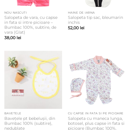
NOU NASCUTI
HAINE DE IARNA
Salopeta de vara, cu capse
Salopeta tip sac, bleumarin
in fata si intre picioare –
inchis
Bumbac 100%, subtire, de
52,00
lei
vara (Glat)
38,00
lei
BAVETELE
CU CAPSE IN FATA SI PE PICIOARE
Bavețele pt bebelușii, din
Salopeta cu maneca lunga,
Bumbac 100% (subtire),
botosel, plus capse in fata si
nedublate
picioare (Bumbac 100%,