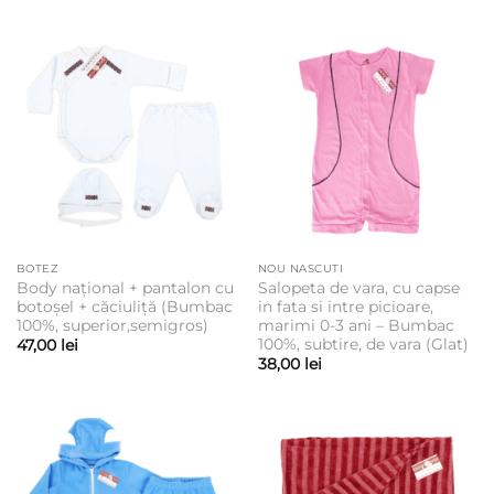
BOTEZ
NOU NASCUTI
Body național + pantalon cu
Salopeta de vara, cu capse
botoșel + căciuliță (Bumbac
in fata si intre picioare,
100%, superior,semigros)
marimi 0-3 ani – Bumbac
100%, subtire, de vara (Glat)
47,00
lei
38,00
lei