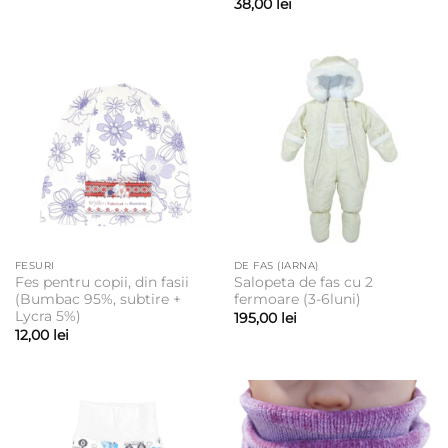
38,00
lei
FESURI
DE FAS (IARNA)
Fes pentru copii, din fasii
Salopeta de fas cu 2
(Bumbac 95%, subtire +
fermoare (3-6luni)
Lycra 5%)
195,00
lei
12,00
lei