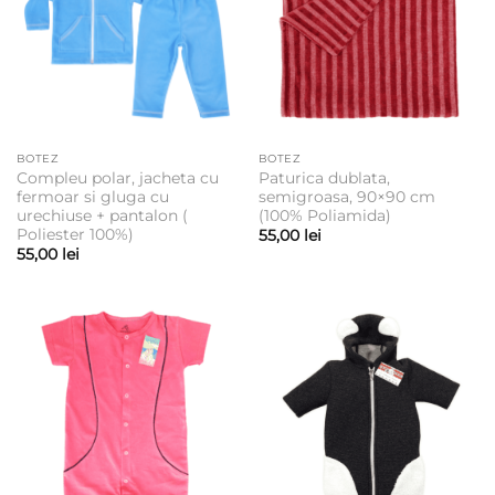
BOTEZ
BOTEZ
Compleu polar, jacheta cu
Paturica dublata,
fermoar si gluga cu
semigroasa, 90×90 cm
urechiuse + pantalon (
(100% Poliamida)
Poliester 100%)
55,00
lei
55,00
lei