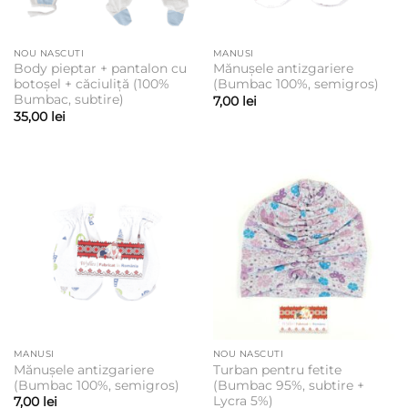
NOU NASCUTI
MANUSI
Body pieptar + pantalon cu
Mănușele antizgariere
botoșel + căciuliță (100%
(Bumbac 100%, semigros)
Bumbac, subtire)
7,00
lei
35,00
lei
MANUSI
NOU NASCUTI
Mănușele antizgariere
Turban pentru fetite
(Bumbac 100%, semigros)
(Bumbac 95%, subtire +
Lycra 5%)
7,00
lei