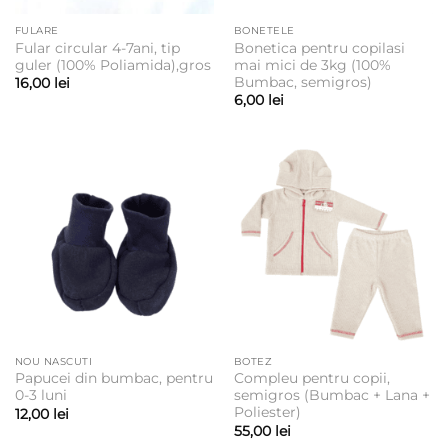
FULARE
BONETELE
Fular circular 4-7ani, tip
Bonetica pentru copilasi
guler (100% Poliamida),gros
mai mici de 3kg (100%
Bumbac, semigros)
16,00
lei
6,00
lei
NOU NASCUTI
BOTEZ
Papucei din bumbac, pentru
Compleu pentru copii,
0-3 luni
semigros (Bumbac + Lana +
Poliester)
12,00
lei
55,00
lei