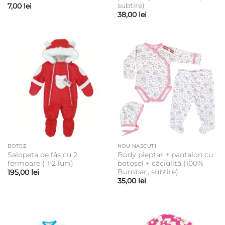
subtire)
7,00
lei
38,00
lei
BOTEZ
NOU NASCUTI
Salopeta de fâș cu 2
Body pieptar + pantalon cu
fermoare ( 1-2 luni)
botoșel + căciuliță (100%
Bumbac, subtire)
195,00
lei
35,00
lei