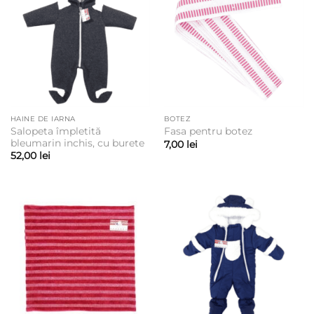
HAINE DE IARNA
BOTEZ
Salopeta împletită
Fasa pentru botez
bleumarin inchis, cu burete
7,00
lei
52,00
lei