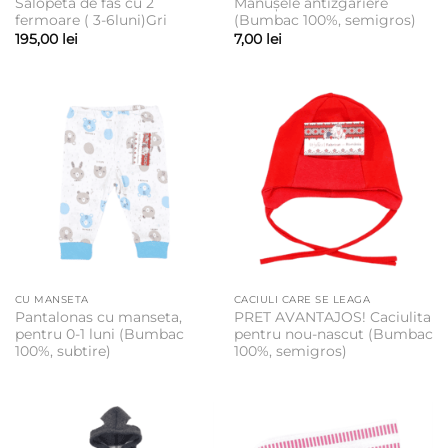
Salopeta de fas cu 2
Mănușele antizgariere
fermoare ( 3-6luni)Gri
(Bumbac 100%, semigros)
195,00
lei
7,00
lei
CU MANSETA
CACIULI CARE SE LEAGA
Pantalonas cu manseta,
PRET AVANTAJOS! Caciulita
pentru 0-1 luni (Bumbac
pentru nou-nascut (Bumbac
100%, subtire)
100%, semigros)