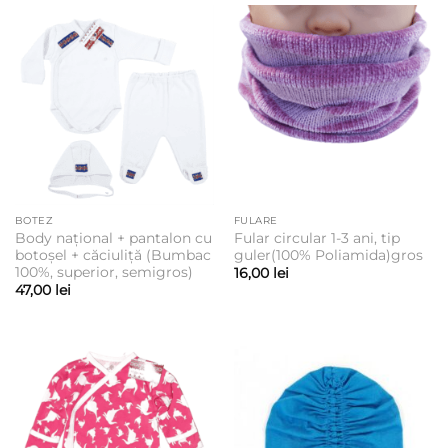
BOTEZ
FULARE
Body național + pantalon cu
Fular circular 1-3 ani, tip
botoșel + căciuliță (Bumbac
guler(100% Poliamida)gros
100%, superior, semigros)
16,00
lei
47,00
lei