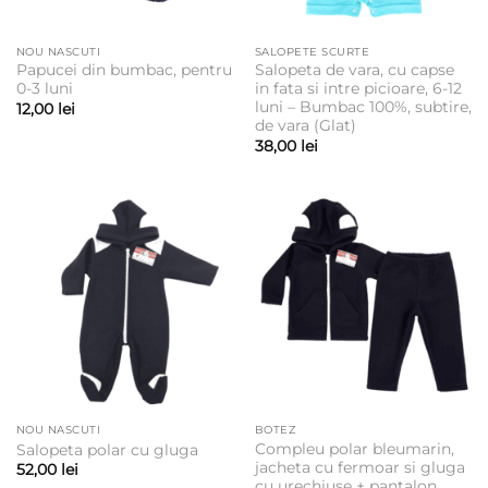
NOU NASCUTI
SALOPETE SCURTE
Papucei din bumbac, pentru
Salopeta de vara, cu capse
0-3 luni
in fata si intre picioare, 6-12
luni – Bumbac 100%, subtire,
12,00
lei
de vara (Glat)
38,00
lei
NOU NASCUTI
BOTEZ
Compleu polar bleumarin,
Salopeta polar cu gluga
jacheta cu fermoar si gluga
52,00
lei
cu urechiuse + pantalon