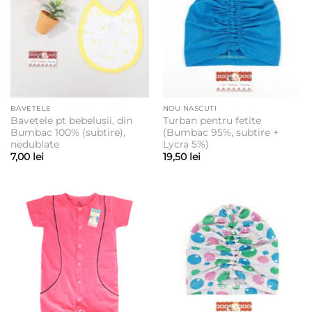
BAVETELE
NOU NASCUTI
Bavețele pt bebelușii, din
Turban pentru fetite
Bumbac 100% (subtire),
(Bumbac 95%, subtire +
nedublate
Lycra 5%)
7,00
lei
19,50
lei