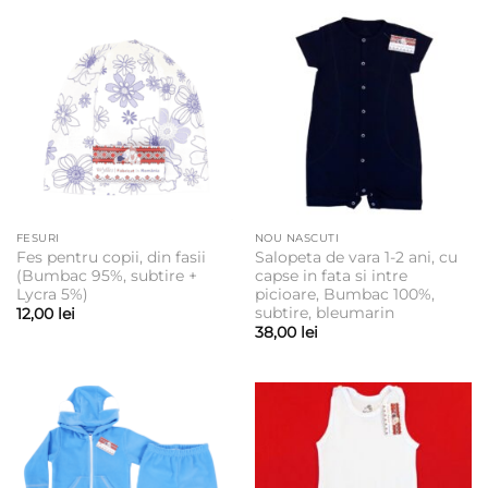
FESURI
NOU NASCUTI
Fes pentru copii, din fasii
Salopeta de vara 1-2 ani, cu
(Bumbac 95%, subtire +
capse in fata si intre
Lycra 5%)
picioare, Bumbac 100%,
subtire, bleumarin
12,00
lei
38,00
lei