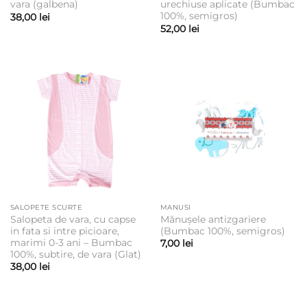
vara (galbena)
urechiuse aplicate (Bumbac
100%, semigros)
38,00
lei
52,00
lei
SALOPETE SCURTE
MANUSI
Salopeta de vara, cu capse
Mănușele antizgariere
in fata si intre picioare,
(Bumbac 100%, semigros)
marimi 0-3 ani – Bumbac
7,00
lei
100%, subtire, de vara (Glat)
38,00
lei