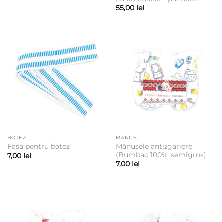
55,00
lei
BOTEZ
MANUSI
Mănușele antizgariere
Fasa pentru botez
(Bumbac 100%, semigros)
7,00
lei
7,00
lei