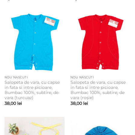
NOU NASCUTI
NOU NASCUTI
Salopeta de vara, cu capse
Salopeta de vara, cu capse
in fata si intre picioare,
in fata si intre picioare,
Bumbac 100%, subtire, de
Bumbac 100%, subtire, de
vara (turcuaz)
vara (roșie)
38,00
lei
38,00
lei