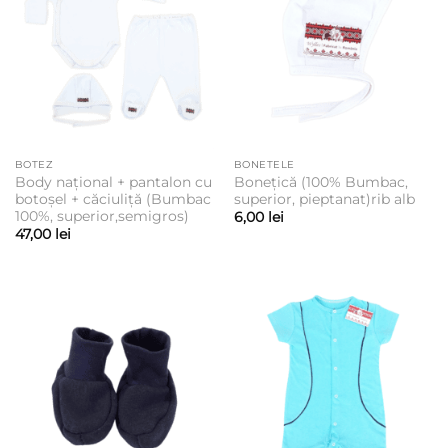
BOTEZ
BONETELE
Body național + pantalon cu
Bonețică (100% Bumbac,
botoșel + căciuliță (Bumbac
superior, pieptanat)rib alb
100%, superior,semigros)
6,00
lei
47,00
lei