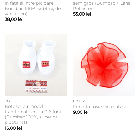
in fata si intre picioare,
semigros (Bumbac + Lana +
Bumbac 100%, subtire, de
Poliester)
vara (bleo)
55,00
lei
38,00
lei
BOTEZ
BOTEZ
Botosei cu model
Fundita rosie,din matase
traditional pentru 0-6 luni
9,00
lei
(Bumbac 100%, superior,
pieptanat)
16,00
lei