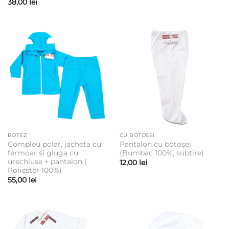
38,00
lei
BOTEZ
CU BOTOȘEI
Compleu polar, jacheta cu
Pantalon cu botoșei
fermoar si gluga cu
(Bumbac 100%, subtire)
urechiuse + pantalon (
12,00
lei
Poliester 100%)
55,00
lei