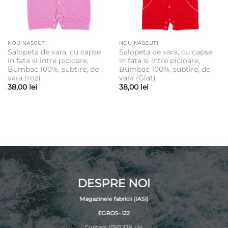
NOU NASCUTI
NOU NASCUTI
Salopeta de vara, cu capse
Salopeta de vara, cu capse
in fata si intre picioare,
in fata si intre picioare,
Bumbac 100%, subtire, de
Bumbac 100%, subtire, de
vara (roz)
vara (Glat)
38,00
lei
38,00
lei
DESPRE NOI
Magazinele fabricii (IASI)
EGROS- i22
Contact: 0747 338 414