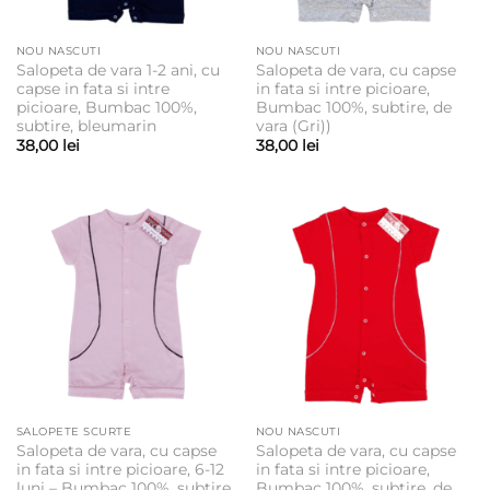
NOU NASCUTI
NOU NASCUTI
Salopeta de vara 1-2 ani, cu
Salopeta de vara, cu capse
capse in fata si intre
in fata si intre picioare,
picioare, Bumbac 100%,
Bumbac 100%, subtire, de
subtire, bleumarin
vara (Gri))
38,00
lei
38,00
lei
SALOPETE SCURTE
NOU NASCUTI
Salopeta de vara, cu capse
Salopeta de vara, cu capse
in fata si intre picioare, 6-12
in fata si intre picioare,
luni – Bumbac 100%, subtire,
Bumbac 100%, subtire, de