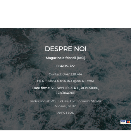
DESPRE NOI
Magazinele fabricii (IASI)
EGROS- i22
Contact: 0747 338 414
EMAIL: BOCA.MADALINA.I@GMAIL.COM
Date firma: S.C. WYLLES S.R.L., RO3551080,
J22/304/2011
Sediu Social: RO, Jud Iasi, Loc. Tomesti, Strada
Vioarei, nr 92
ANPC
|
SOL