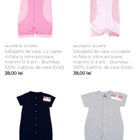
SALOPETE SCURTE
SALOPETE SCURTE
Salopeta de vara, cu capse
Salopeta de vara, cu capse
in fata si intre picioare,
in fata si intre picioare,
marimi 0-3 ani – Bumbac
marimi 0-3 ani – Bumbac
100%, subtire, de vara (Glat)
100%, subtire, de vara (Glat)
38,00
lei
38,00
lei