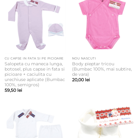
CU CAPSE IN FATA SI PE PICIOARE
NOU NASCUTI
Salopeta cu maneca lunga,
Body pieptar tricou
botosel, plus capse in fata si
(Bumbac 100%, mai subtire,
picioare + caciulita cu
de vara)
urechiuse aplicate (Bumbac
20,00
lei
100%, semigros)
59,50
lei