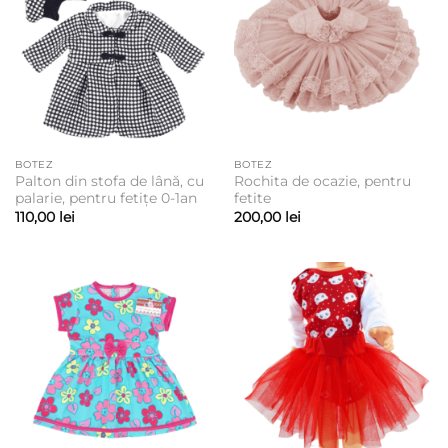
BOTEZ
BOTEZ
Palton din stofa de lână, cu
Rochita de ocazie, pentru
palarie, pentru fetițe 0-1an
fetite
110,00
lei
200,00
lei