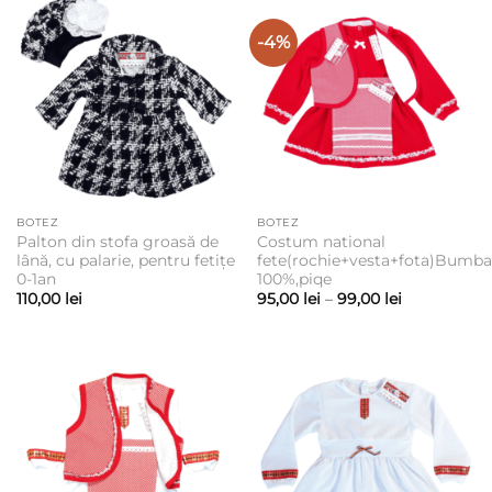
200,00 lei
la
79,50 lei
-4%
BOTEZ
BOTEZ
Palton din stofa groasă de
Costum national
lână, cu palarie, pentru fetițe
fete(rochie+vesta+fota)Bumb
0-1an
100%,piqe
Interval
110,00
lei
95,00
lei
–
99,00
lei
de
prețuri:
95,00 lei
până
la
99,00 lei