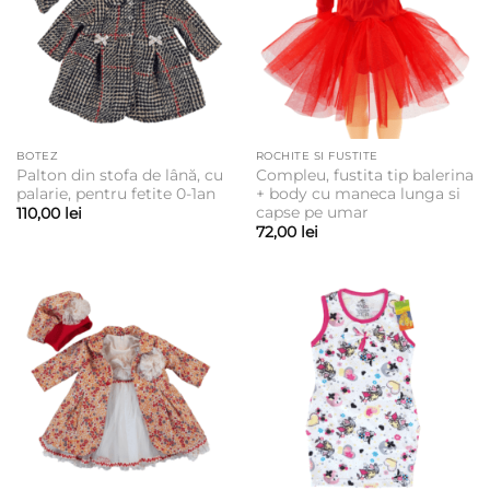
BOTEZ
ROCHITE SI FUSTITE
Palton din stofa de lână, cu
Compleu, fustita tip balerina
palarie, pentru fetite 0-1an
+ body cu maneca lunga si
capse pe umar
110,00
lei
72,00
lei