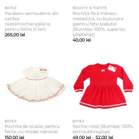
BOTEZ
ROCHITE SI FUSTITE
Pardesiu semisubtire din
Rochiță fără mâneci,
catifea
neelastica, cu buzunare
raiată+rochie+pălărie,
(pentru fete slabute)
pentru fetite 0-1an)
(Bumbac 100%, superior,
pieptanat)
265,00
lei
40,00
lei
BOTEZ
BOTEZ
Rochita de ocazie, pentru
Rochie rosie (Bumbac 100%,
fetite, cu model national
semisubtire,piqe)
Interval
150,00
lei
49,00
lei
–
52,00
lei