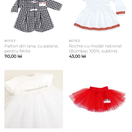
BOTEZ
BOTEZ
Palton din lana, cu palarie,
Rochie cu model national
pentru fetite
(Bumbac 100%, subtire)
110,00
lei
43,00
lei