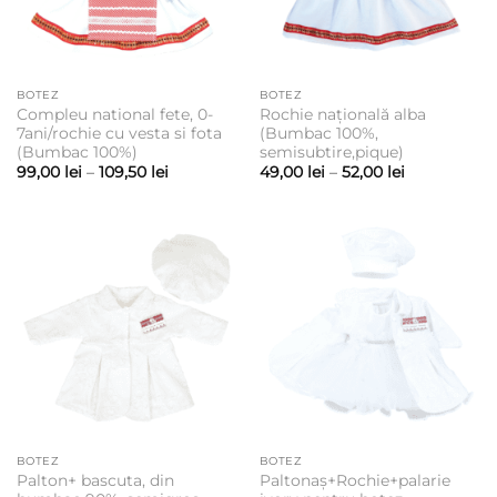
BOTEZ
BOTEZ
Compleu national fete, 0-
Rochie națională alba
7ani/rochie cu vesta si fota
(Bumbac 100%,
(Bumbac 100%)
semisubtire,pique)
Interval
Interval
99,00
lei
–
109,50
lei
49,00
lei
–
52,00
lei
de
de
prețuri:
prețuri:
99,00 lei
49,00 lei
până
până
la
la
109,50 lei
52,00 lei
BOTEZ
BOTEZ
Palton+ bascuta, din
Paltonaș+Rochie+palarie