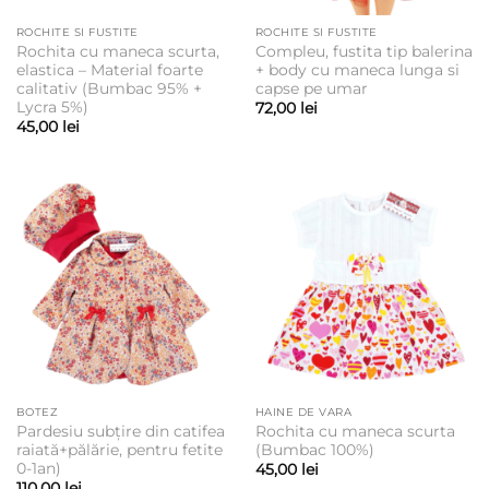
ROCHITE SI FUSTITE
ROCHITE SI FUSTITE
Rochita cu maneca scurta,
Compleu, fustita tip balerina
elastica – Material foarte
+ body cu maneca lunga si
calitativ (Bumbac 95% +
capse pe umar
Lycra 5%)
72,00
lei
45,00
lei
BOTEZ
HAINE DE VARA
Pardesiu subțire din catifea
Rochita cu maneca scurta
raiată+pălărie, pentru fetite
(Bumbac 100%)
0-1an)
45,00
lei
110,00
lei