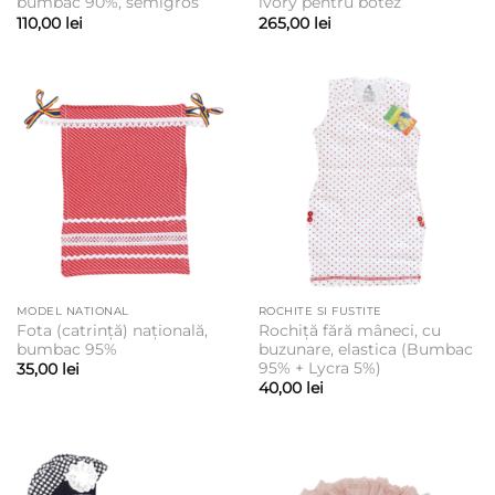
bumbac 90%, semigros
ivory pentru botez
110,00
lei
265,00
lei
MODEL NATIONAL
ROCHITE SI FUSTITE
Fota (catrință) națională,
Rochiță fără mâneci, cu
bumbac 95%
buzunare, elastica (Bumbac
95% + Lycra 5%)
35,00
lei
40,00
lei