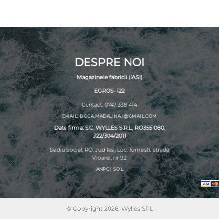
DESPRE NOI
Magazinele fabricii (IASI)
EGROS- i22
Contact: 0747 338 414
EMAIL: BOCA.MADALINA.I@GMAIL.COM
Date firma: S.C. WYLLES S.R.L., RO3551080,
J22/304/2011
Sediu Social: RO, Jud Iasi, Loc. Tomesti, Strada
Vioarei, nr 92
ANPC
|
SOL
© Copyright 2026, Wylles SRL