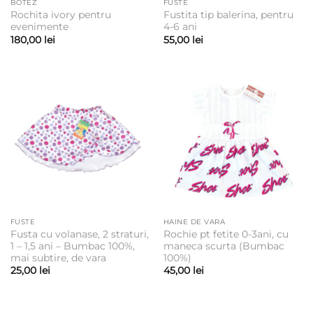
BOTEZ
FUSTE
Rochita ivory pentru
Fustita tip balerina, pentru
evenimente
4-6 ani
180,00
lei
55,00
lei
FUSTE
HAINE DE VARA
Fusta cu volanase, 2 straturi,
Rochie pt fetite 0-3ani, cu
1 – 1,5 ani – Bumbac 100%,
maneca scurta (Bumbac
mai subtire, de vara
100%)
25,00
lei
45,00
lei