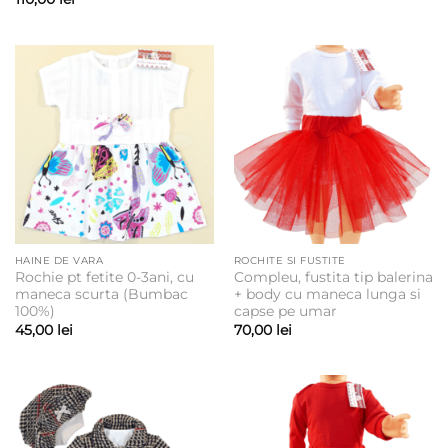
HAINE DE VARA
ROCHITE SI FUSTITE
Rochie pt fetite 0-3ani, cu
Compleu, fustita tip balerina
maneca scurta (Bumbac
+ body cu maneca lunga si
100%)
capse pe umar
45,00
lei
70,00
lei