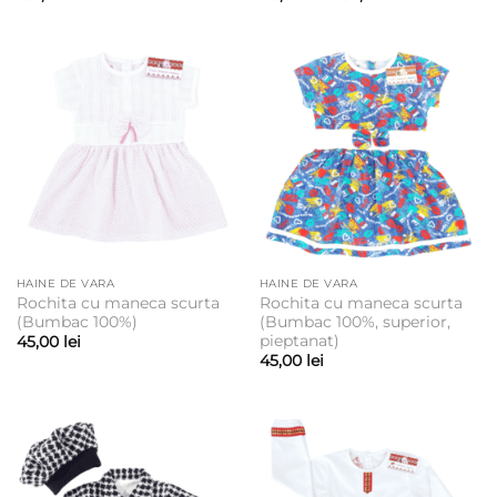
de
prețuri:
49,00 lei
până
la
52,00 lei
HAINE DE VARA
HAINE DE VARA
Rochita cu maneca scurta
Rochita cu maneca scurta
(Bumbac 100%)
(Bumbac 100%, superior,
pieptanat)
45,00
lei
45,00
lei