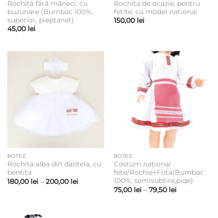
Rochiță fără mâneci, cu
Rochita de ocazie, pentru
buzunare (Bumbac 100%,
fetite, cu model national
superior, pieptanat)
150,00
lei
45,00
lei
BOTEZ
BOTEZ
Rochita alba din dantela, cu
Costum național
bentita
fete/Rochie+Fota(Bumbac
100%, semisubtire,piqe)
Interval
180,00
lei
–
200,00
lei
de
Interval
75,00
lei
–
79,50
lei
prețuri:
de
180,00 lei
prețuri:
până
75,00 lei
la
până