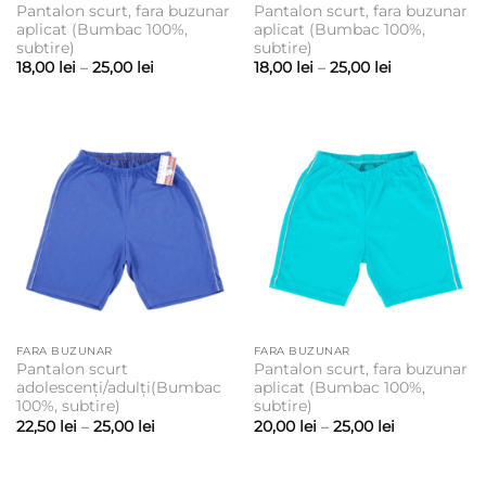
Pantalon scurt, fara buzunar
Pantalon scurt, fara buzunar
aplicat (Bumbac 100%,
aplicat (Bumbac 100%,
subtire)
subtire)
Interval
Interval
18,00
lei
–
25,00
lei
18,00
lei
–
25,00
lei
de
de
prețuri:
prețuri:
18,00 lei
18,00 lei
până
până
la
la
25,00 lei
25,00 lei
FARA BUZUNAR
FARA BUZUNAR
Pantalon scurt
Pantalon scurt, fara buzunar
adolescenți/adulți(Bumbac
aplicat (Bumbac 100%,
100%, subtire)
subtire)
Interval
Interval
22,50
lei
–
25,00
lei
20,00
lei
–
25,00
lei
de
de
prețuri:
prețuri:
22,50 lei
20,00 lei
până
până