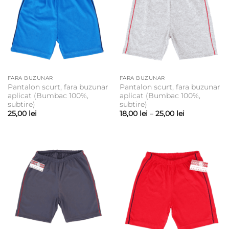
FARA BUZUNAR
FARA BUZUNAR
Pantalon scurt, fara buzunar
Pantalon scurt, fara buzunar
aplicat (Bumbac 100%,
aplicat (Bumbac 100%,
subtire)
subtire)
Interval
25,00
lei
18,00
lei
–
25,00
lei
de
prețuri:
18,00 lei
până
la
25,00 lei