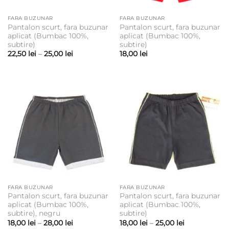
FARA BUZUNAR
FARA BUZUNAR
Pantalon scurt, fara buzunar
Pantalon scurt, fara buzunar
aplicat (Bumbac 100%,
aplicat (Bumbac 100%,
subtire)
subtire)
Interval
22,50
lei
–
25,00
lei
18,00
lei
de
prețuri:
22,50 lei
până
la
25,00 lei
FARA BUZUNAR
FARA BUZUNAR
Pantalon scurt, fara buzunar
Pantalon scurt, fara buzunar
aplicat (Bumbac 100%,
aplicat (Bumbac 100%,
subtire), negru
subtire)
Interval
Interval
18,00
lei
–
28,00
lei
18,00
lei
–
25,00
lei
de
de