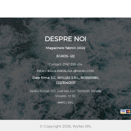
la
la
25,00 lei
25,00 lei
DESPRE NOI
Magazinele fabricii (IASI)
EGROS- i22
Contact: 0747 338 414
EMAIL: BOCA.MADALINA.I@GMAIL.COM
Date firma: S.C. WYLLES S.R.L., RO3551080,
J22/304/2011
Sediu Social: RO, Jud Iasi, Loc. Tomesti, Strada
Vioarei, nr 92
ANPC
|
SOL
© Copyright 2026, Wylles SRL