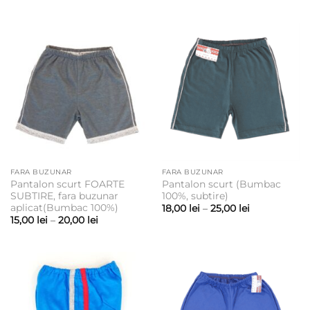
prețuri:
prețuri:
18,00 lei
18,00 lei
până
până
la
la
28,00 lei
25,00 lei
FARA BUZUNAR
FARA BUZUNAR
Pantalon scurt FOARTE
Pantalon scurt (Bumbac
SUBTIRE, fara buzunar
100%, subtire)
aplicat(Bumbac 100%)
Interval
18,00
lei
–
25,00
lei
de
Interval
15,00
lei
–
20,00
lei
prețuri:
de
18,00 lei
prețuri:
până
15,00 lei
la
până
25,00 lei
la
20,00 lei