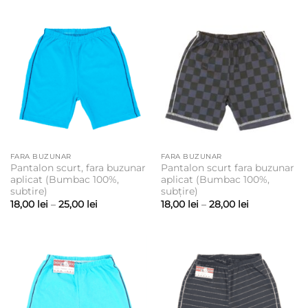
18,00 lei
22,50 lei
până
până
la
la
22,50 lei
25,00 lei
FARA BUZUNAR
FARA BUZUNAR
Pantalon scurt, fara buzunar
Pantalon scurt fara buzunar
aplicat (Bumbac 100%,
aplicat (Bumbac 100%,
subtire)
subțire)
Interval
Interval
18,00
lei
–
25,00
lei
18,00
lei
–
28,00
lei
de
de
prețuri:
prețuri:
18,00 lei
18,00 lei
până
până
la
la
25,00 lei
28,00 lei