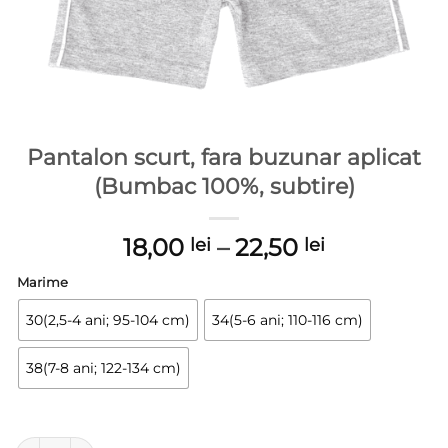
Pantalon scurt, fara buzunar aplicat
(Bumbac 100%, subtire)
Interval
18,00
–
22,50
lei
lei
de
Marime
prețuri:
18,00 lei
30(2,5-4 ani; 95-104 cm)
34(5-6 ani; 110-116 cm)
până
la
38(7-8 ani; 122-134 cm)
22,50 lei
Cantitate Pantalon scurt, fara buzunar aplicat (Bumbac 100%, 