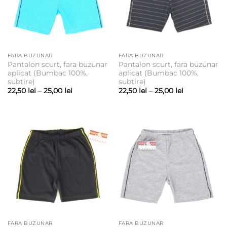
FARA BUZUNAR
FARA BUZUNAR
Pantalon scurt, fara buzunar
Pantalon scurt, fara buzunar
aplicat (Bumbac 100%,
aplicat (Bumbac 100%,
subtire)
subtire)
Interval
Interval
22,50
lei
–
25,00
lei
22,50
lei
–
25,00
lei
de
de
prețuri:
prețuri:
22,50 lei
22,50 lei
până
până
la
la
25,00 lei
25,00 lei
FARA BUZUNAR
FARA BUZUNAR