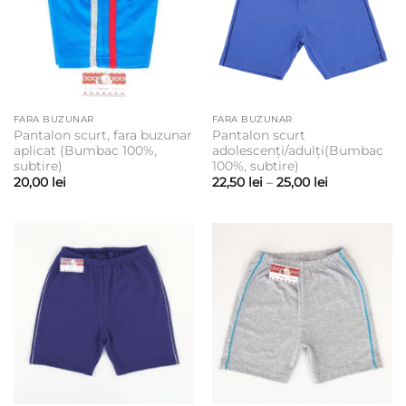
FARA BUZUNAR
FARA BUZUNAR
Pantalon scurt, fara buzunar
Pantalon scurt
aplicat (Bumbac 100%,
adolescenți/adulți(Bumbac
subtire)
100%, subtire)
Interval
20,00
lei
22,50
lei
–
25,00
lei
de
prețuri:
22,50 lei
până
la
25,00 lei