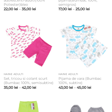
adolescenti-adulti(100%
pijama(Bumbac 100%,
Poliester)bleo
semigros)
Interval
Interval
22,00
lei
–
35,00
lei
17,00
lei
–
25,00
lei
de
de
prețuri:
prețuri:
22,00 lei
17,00 lei
până
până
la
la
35,00 lei
25,00 lei
HAINE ADULTI
HAINE ADULTI
Set, tricou si colant scurt
Pijama de vara (Bumbac
(Bumbac 100%, semisubtire)
100%, subtire)
Interval
Interval
35,00
lei
–
42,00
lei
43,00
lei
–
45,00
lei
de
de
prețuri:
prețuri:
35,00 lei
43,00 lei
până
până
la
la
42,00 lei
45,00 lei