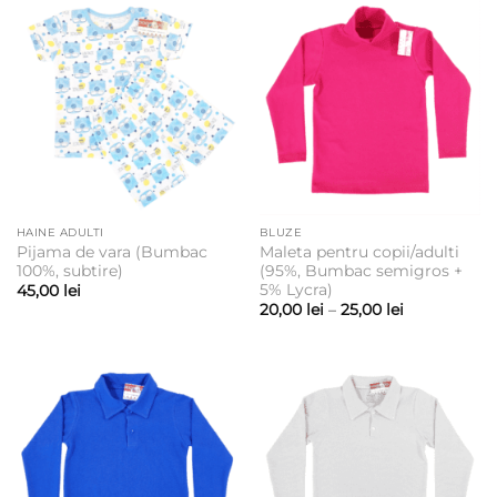
la
25,00 lei
HAINE ADULTI
BLUZE
Pijama de vara (Bumbac
Maleta pentru copii/adulti
100%, subtire)
(95%, Bumbac semigros +
5% Lycra)
45,00
lei
Interval
20,00
lei
–
25,00
lei
de
prețuri:
20,00 lei
până
la
25,00 lei