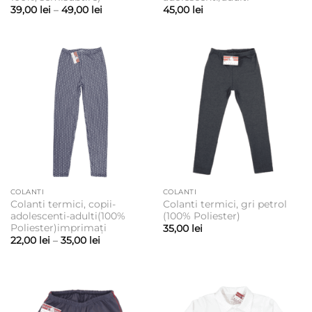
Interval
39,00
lei
–
49,00
lei
45,00
lei
de
prețuri:
39,00 lei
până
la
49,00 lei
COLANTI
COLANTI
Colanti termici, copii-
Colanti termici, gri petrol
adolescenti-adulti(100%
(100% Poliester)
Poliester)imprimați
35,00
lei
Interval
22,00
lei
–
35,00
lei
de
prețuri:
22,00 lei
până
la
35,00 lei