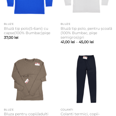
BLUZE
BLUZE
Bluză tip polo(5-6ani) cu
Bluză tip polo, pentru școală
capse(100% Bumbac)piqe
(100% Bumbac, piqe
semigros)gri
37,00
lei
Interval
41,00
lei
–
45,00
lei
de
prețuri:
41,00 lei
până
la
45,00 lei
BLUZE
COLANTI
Bluza pentru copii/adulti
Colanti termici, copii-