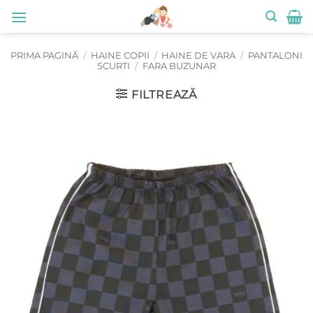
Skip
to
content
PRIMA PAGINĂ
/
HAINE COPII
/
HAINE DE VARA
/
PANTALONI
SCURTI
/
FARA BUZUNAR
FILTREAZĂ