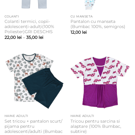
COLANTI
CU MANSETA
Colanti termici, copii-
Pantalon cu manseta
adolescenți-adulți(100%
(Bumbac 100%, semigros)
Poliester)GRI DESCHIS
12,00
lei
Interval
22,00
lei
–
35,00
lei
de
prețuri:
22,00 lei
până
la
35,00 lei
HAINE ADULTI
HAINE ADULTI
Set tricou + pantalon scurt/
Tricou pentru sarcina si
pijama pentru
alaptare (100% Bumbac,
adolescenti/adulti (Bumbac
subtire)