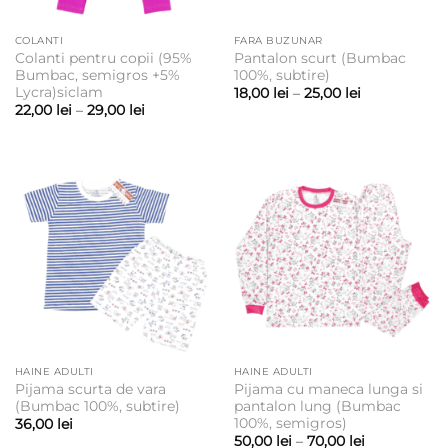
COLANTI
FARA BUZUNAR
Colanti pentru copii (95%
Pantalon scurt (Bumbac
Bumbac, semigros +5%
100%, subtire)
Lycra)siclam
Interval
18,00
lei
–
25,00
lei
de
Interval
22,00
lei
–
29,00
lei
prețuri:
de
18,00 lei
prețuri:
până
22,00 lei
la
până
25,00 lei
la
29,00 lei
HAINE ADULTI
HAINE ADULTI
Pijama scurta de vara
Pijama cu maneca lunga si
(Bumbac 100%, subtire)
pantalon lung (Bumbac
100%, semigros)
36,00
lei
Interval
50,00
lei
–
70,00
lei