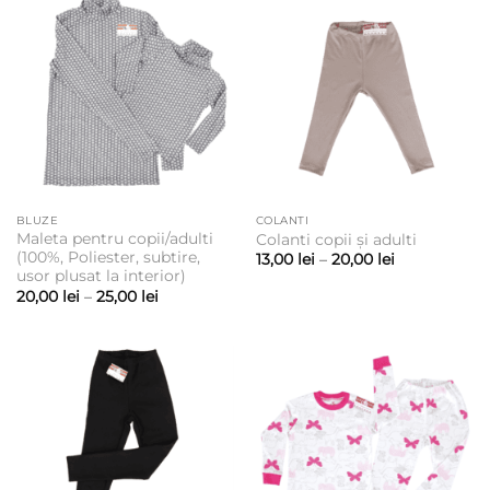
BLUZE
COLANTI
Maleta pentru copii/adulti
Colanti copii și adulti
(100%, Poliester, subtire,
Interval
13,00
lei
–
20,00
lei
de
usor plusat la interior)
prețuri:
Interval
20,00
lei
–
25,00
lei
13,00 lei
de
până
prețuri:
la
20,00 lei
20,00 lei
până
la
25,00 lei