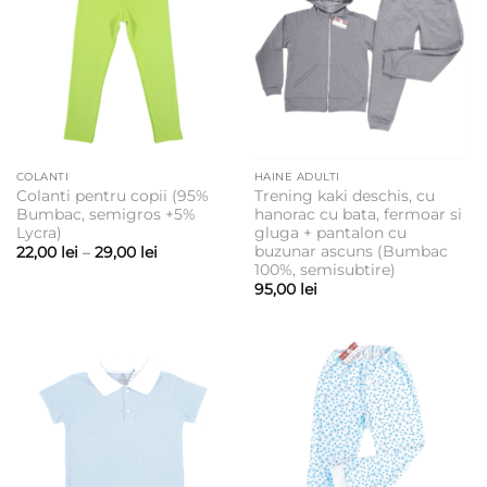
COLANTI
HAINE ADULTI
Colanti pentru copii (95%
Trening kaki deschis, cu
Bumbac, semigros +5%
hanorac cu bata, fermoar si
Lycra)
gluga + pantalon cu
buzunar ascuns (Bumbac
Interval
22,00
lei
–
29,00
lei
de
100%, semisubtire)
prețuri:
95,00
lei
22,00 lei
până
la
29,00 lei