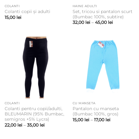
COLANTI
HAINE ADULTI
Set, tricou si pantalon scurt
Colanti copii și adulti
(Bumbac 100%, subtire)
15,00
lei
Interval
32,00
lei
–
45,00
lei
de
prețuri:
32,00 lei
până
la
45,00 lei
COLANTI
CU MANSETA
Colanti pentru copii/adulti,
Pantalon cu manseta
BLEUMARIN (95% Bumbac,
(Bumbac 100%, gros)
semigros +5% Lycra)
Interval
15,00
lei
–
17,00
lei
de
Interval
22,00
lei
–
35,00
lei
prețuri:
de
15,00 lei
prețuri:
până
22,00 lei