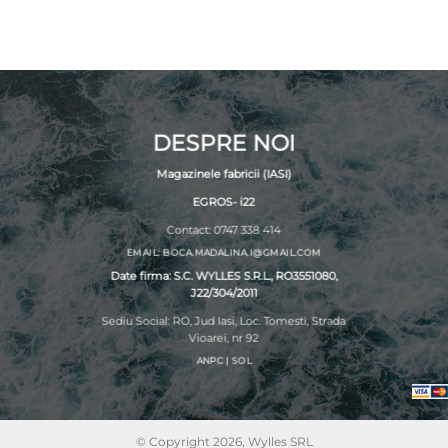
la
până
17,00 lei
la
35,00 lei
DESPRE NOI
Magazinele fabricii (IASI)
EGROS- i22
Contact: 0747 338 414
EMAIL: BOCA.MADALINA.I@GMAIL.COM
Date firma: S.C. WYLLES S.R.L., RO3551080,
J22/304/2011
Sediu Social: RO, Jud Iasi, Loc. Tomesti, Strada
Vioarei, nr 92
ANPC
|
SOL
© Copyright 2026, Wylles SRL