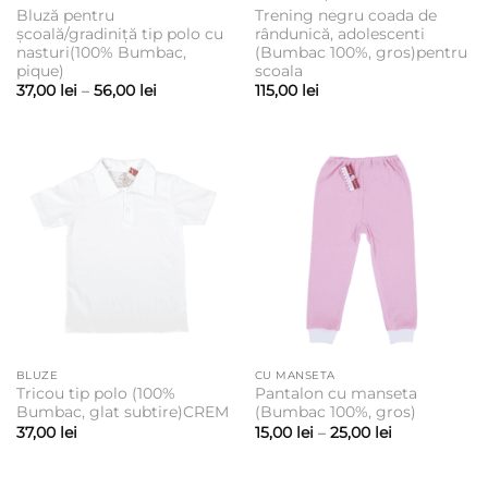
Bluză pentru
Trening negru coada de
școală/gradiniță tip polo cu
rândunică, adolescenti
nasturi(100% Bumbac,
(Bumbac 100%, gros)pentru
pique)
scoala
Interval
37,00
lei
–
56,00
lei
115,00
lei
de
prețuri:
37,00 lei
până
la
56,00 lei
BLUZE
CU MANSETA
Tricou tip polo (100%
Pantalon cu manseta
Bumbac, glat subtire)CREM
(Bumbac 100%, gros)
Interval
37,00
lei
15,00
lei
–
25,00
lei
de
prețuri:
15,00 lei
până