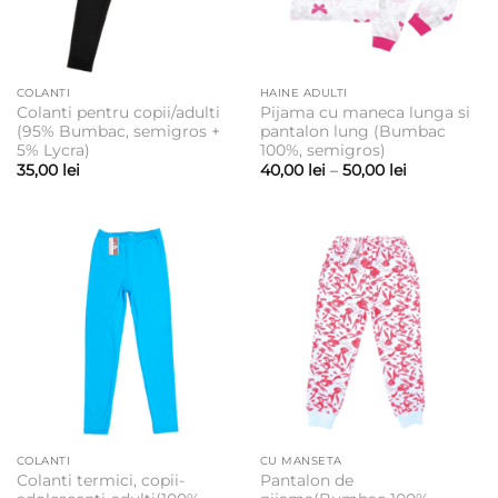
COLANTI
HAINE ADULTI
Colanti pentru copii/adulti
Pijama cu maneca lunga si
(95% Bumbac, semigros +
pantalon lung (Bumbac
5% Lycra)
100%, semigros)
Interval
35,00
lei
40,00
lei
–
50,00
lei
de
prețuri:
40,00 lei
până
la
50,00 lei
COLANTI
CU MANSETA
Colanti termici, copii-
Pantalon de