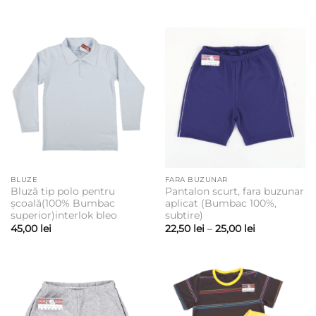
de
prețuri:
50,00 lei
până
la
70,00 lei
BLUZE
FARA BUZUNAR
Bluză tip polo pentru
Pantalon scurt, fara buzunar
școală(100% Bumbac
aplicat (Bumbac 100%,
superior)interlok bleo
subtire)
Interval
45,00
lei
22,50
lei
–
25,00
lei
de
prețuri:
22,50 lei
până
la
25,00 lei