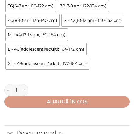
la
36(6-7 ani; 116-122 cm)
38(7-8 ani; 122-134 cm)
28,00 lei
40(8-10 ani; 134-140 cm)
S - 42(10-12 ani - 140-152 cm)
M - 44(12-15 ani; 152-164 cm)
L - 46(adolescenti/adulti; 164-172 cm)
XL - 48(adolescenti/adulti; 172-184 cm)
Cantitate Pantalon scurt fara buzunar aplicat (Bumbac 100%, s
ADAUGĂ ÎN COȘ
Descriere produs