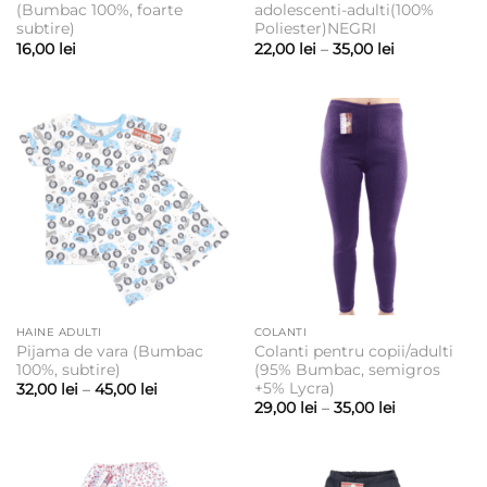
(Bumbac 100%, foarte
adolescenti-adulti(100%
subtire)
Poliester)NEGRI
Interval
16,00
lei
22,00
lei
–
35,00
lei
de
prețuri:
22,00 lei
până
la
35,00 lei
HAINE ADULTI
COLANTI
Pijama de vara (Bumbac
Colanti pentru copii/adulti
100%, subtire)
(95% Bumbac, semigros
+5% Lycra)
Interval
32,00
lei
–
45,00
lei
de
Interval
29,00
lei
–
35,00
lei
prețuri:
de
32,00 lei
prețuri:
până
29,00 lei
la
până
45,00 lei
la