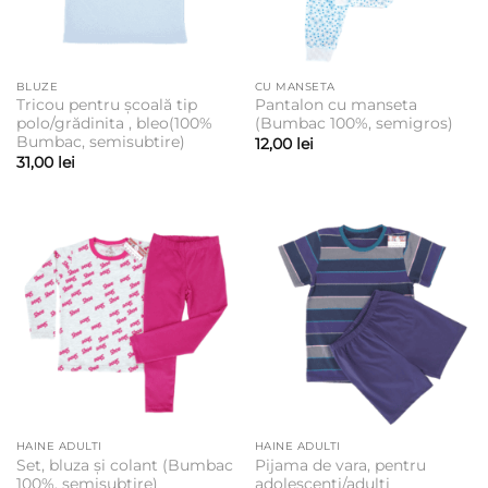
BLUZE
CU MANSETA
Tricou pentru școală tip
Pantalon cu manseta
polo/grădinita , bleo(100%
(Bumbac 100%, semigros)
Bumbac, semisubtire)
12,00
lei
31,00
lei
HAINE ADULTI
HAINE ADULTI
Set, bluza și colant (Bumbac
Pijama de vara, pentru
100%, semisubtire)
adolescenti/adulti