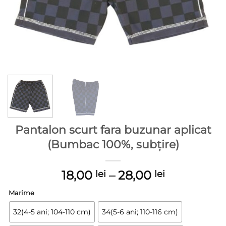
Pantalon scurt fara buzunar aplicat
(Bumbac 100%, subțire)
Interval
18,00
–
28,00
lei
lei
de
Marime
prețuri:
18,00 lei
32(4-5 ani; 104-110 cm)
34(5-6 ani; 110-116 cm)
până