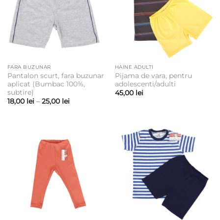
FARA BUZUNAR
HAINE ADULTI
Pantalon scurt, fara buzunar
Pijama de vara, pentru
aplicat (Bumbac 100%,
adolescenti/adulti
subtire)
45,00
lei
Interval
18,00
lei
–
25,00
lei
de
prețuri:
18,00 lei
până
la
25,00 lei