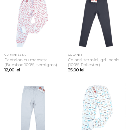
35,00 lei
CU MANSETA
COLANTI
Pantalon cu manseta
Colanti termici, gri inchis
(Bumbac 100%, semigros)
(100% Poliester)
12,00
lei
35,00
lei