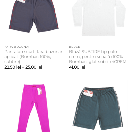
FARA BUZUNAR
BLUZE
Pantalon scurt, fara buzunar
Bluză SUBȚIRE tip polo
aplicat (Bumbac 100%,
crem, pentru școală (100%
subtire)
Bumbac, glat subtire)CREM
Interval
22,50
lei
–
25,00
lei
41,00
lei
de
prețuri:
22,50 lei
până
la
25,00 lei