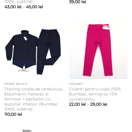
100%, subtire)
39,00
lei
Interval
43,00
lei
–
45,00
lei
de
prețuri:
43,00 lei
până
la
45,00 lei
HAINE ADULTI
COLANTI
Trening coada de randunica,
Colanti pentru copii (95%
bleumarin, hanorac si
Bumbac, semigros +5%
fermoar + pantalon cu
Lycra)vișiniu
buzunar interior (Bumbac
Interval
22,00
lei
–
29,00
lei
de
100%, subtire)
prețuri:
110,00
lei
22,00 lei
până
la
29,00 lei