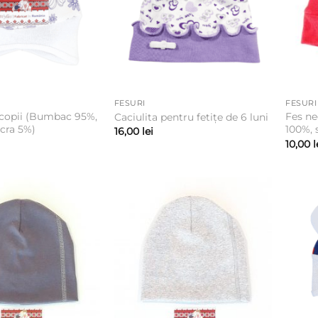
FESURI
FESURI
 copii (Bumbac 95%,
Fes n
Caciulita pentru fetițe de 6 luni
ycra 5%)
100%, 
16,00
lei
10,00
l