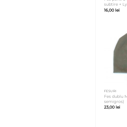
subtire + L
16,00
lei
FESURI
Fes dublu 
semigros)
23,00
lei