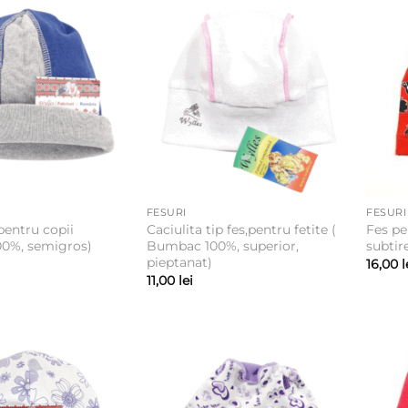
FESURI
FESURI
pentru copii
Caciulita tip fes,pentru fetite (
Fes pe
0%, semigros)
Bumbac 100%, superior,
subtir
pieptanat)
16,00
l
11,00
lei