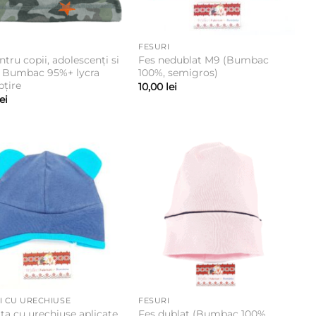
FESURI
ntru copii, adolescenți si
Fes nedublat M9 (Bumbac
( Bumbac 95%+ lycra
100%, semigros)
țire
10,00
lei
lei
I CU URECHIUSE
FESURI
ita cu urechiuse aplicate
Fes dublat (Bumbac 100%,