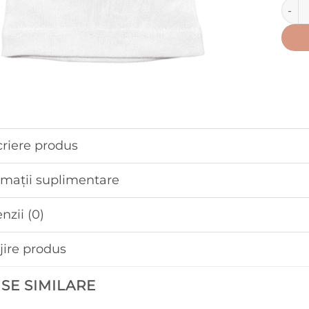
Canti
riere produs
rmații suplimentare
nzii (0)
ijire produs
SE SIMILARE