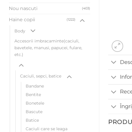
Nou nascuti
(403)
Haine copii
(1222)
Body
Accesorii imbracaminte(caciuli,
bavetele, manusi, papucei, fulare,
etc.)
Desc
Caciuli, sepci, batice
Info
Bandane
Rece
Bentite
Bonetele
Îngr
Bascute
Batice
PRODU
Caciuli care se leaga