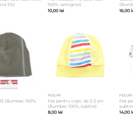
ycra 5%)
100%, semigros)
(Bumba
10,00
lei
16,00
l
FESURI
FESURI
M3 (Bumbac 100%,
Fes pentru copii, de 2-3 ani
Fes pe
(Bumbac 100%, subtire)
subtir
8,00
lei
14,00
l