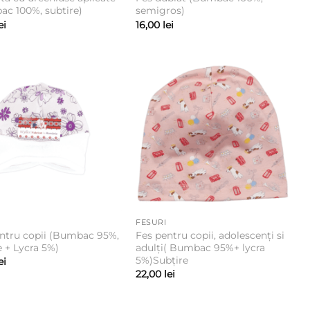
c 100%, subtire)
semigros)
ei
16,00
lei
FESURI
ntru copii (Bumbac 95%,
Fes pentru copii, adolescenți si
e + Lycra 5%)
adulți( Bumbac 95%+ lycra
5%)Subțire
ei
22,00
lei