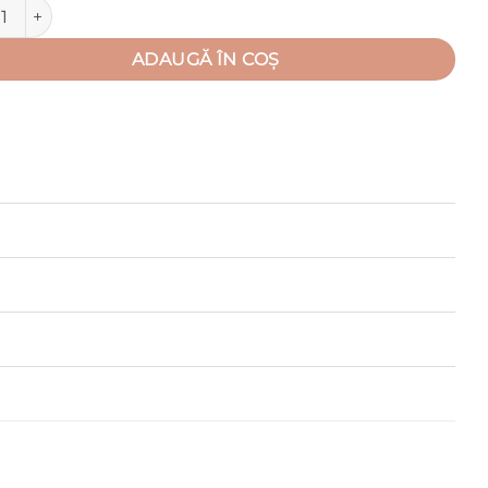
tate Fes tip clopot (Bumbac 95%, subtire + Lycra 5%)
ADAUGĂ ÎN COȘ