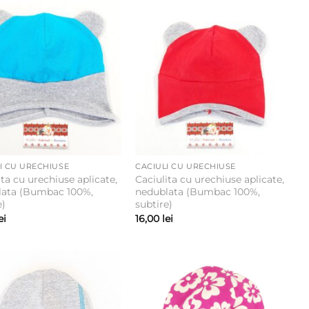
I CU URECHIUSE
CACIULI CU URECHIUSE
ita cu urechiuse aplicate,
Caciulita cu urechiuse aplicate,
lata (Bumbac 100%,
nedublata (Bumbac 100%,
e)
subtire)
ei
16,00
lei