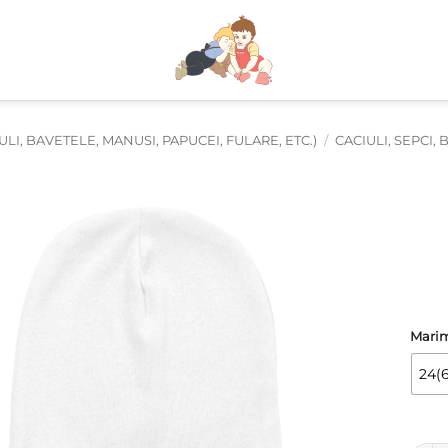
I, BAVETELE, MANUSI, PAPUCEI, FULARE, ETC.)
/
CACIULI, SEPCI, 
Mari
24(6