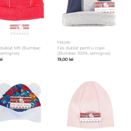
FESURI
edublat M9 (Bumbac
Fes dublat pentru copii
semigros)
(Bumbac 100%, semigros)
ei
19,00
lei