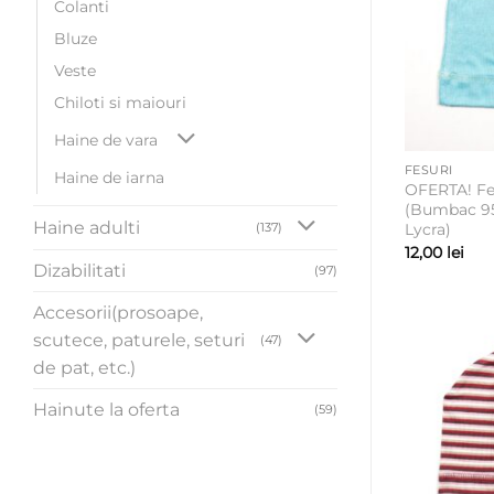
Colanti
Bluze
Veste
Chiloti si maiouri
Haine de vara
FESURI
Haine de iarna
OFERTA! Fe
(Bumbac 95
Haine adulti
(137)
Lycra)
12,00
lei
Dizabilitati
(97)
Accesorii(prosoape,
scutece, paturele, seturi
(47)
de pat, etc.)
Hainute la oferta
(59)