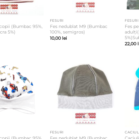
FESURI
FESURI
 copii (Bumbac 95%,
Fes nedublat M9 (Bumbac
Fes pe
ycra 5%)
100%, semigros)
adulți
5%)Sub
10,00
lei
22,00
FESURI
CACIUL
 copii (Bumbac 95%,
Fes nedublat M9 (Bumbac
Caciul