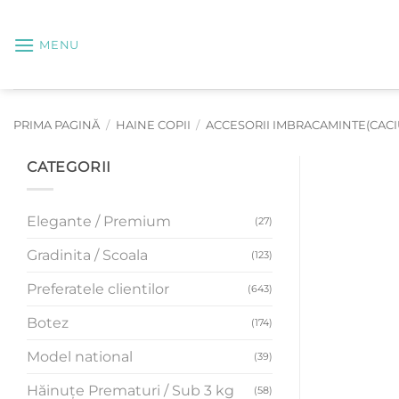
Skip
to
MENU
content
PRIMA PAGINĂ
/
HAINE COPII
/
ACCESORII IMBRACAMINTE(CACIUL
CATEGORII
Elegante / Premium
(27)
Gradinita / Scoala
(123)
Preferatele clientilor
(643)
Botez
(174)
Model national
(39)
Hăinuțe Prematuri / Sub 3 kg
(58)