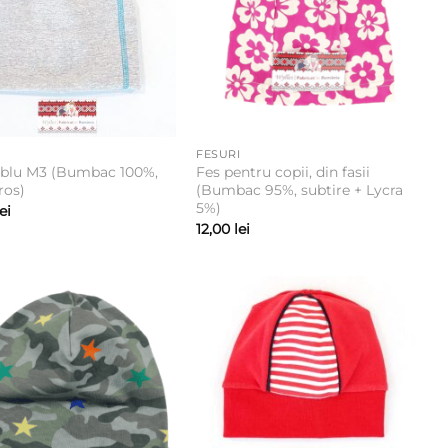
FESURI
ublu M3 (Bumbac 100%,
Fes pentru copii, din fasii
ros)
(Bumbac 95%, subtire + Lycra
5%)
lei
12,00
lei