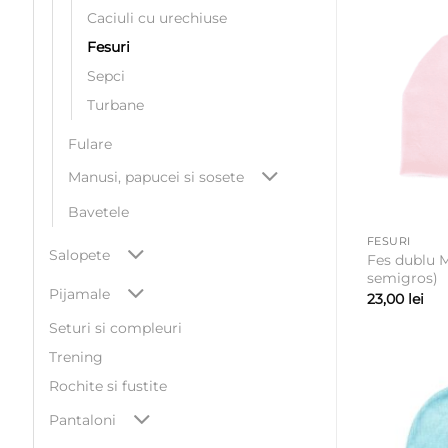
Caciuli cu urechiuse
Fesuri
Sepci
Turbane
Fulare
Manusi, papucei si sosete
Bavetele
FESURI
Salopete
Fes dublu 
semigros)
Pijamale
23,00
lei
Seturi si compleuri
Trening
Rochite si fustite
Pantaloni