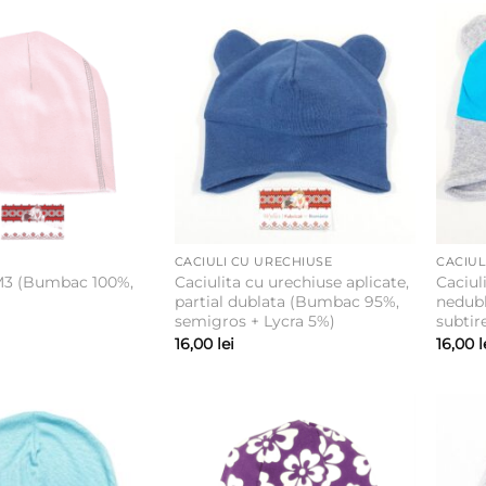
CACIULI CU URECHIUSE
CACIUL
M3 (Bumbac 100%,
Caciulita cu urechiuse aplicate,
Caciul
partial dublata (Bumbac 95%,
nedub
semigros + Lycra 5%)
subtir
16,00
lei
16,00
l