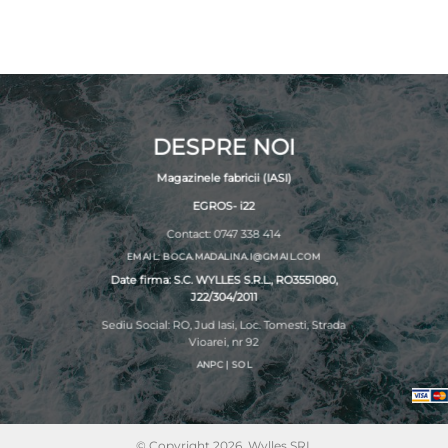
DESPRE NOI
Magazinele fabricii (IASI)
EGROS- i22
Contact: 0747 338 414
EMAIL: BOCA.MADALINA.I@GMAIL.COM
Date firma: S.C. WYLLES S.R.L., RO3551080,
J22/304/2011
Sediu Social: RO, Jud Iasi, Loc. Tomesti, Strada
Vioarei, nr 92
ANPC
|
SOL
© Copyright 2026, Wylles SRL