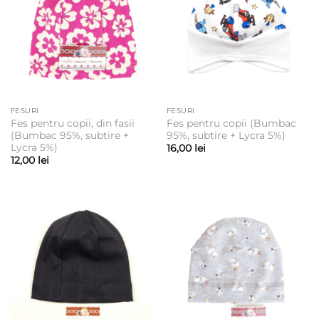
FESURI
FESURI
Fes pentru copii, din fasii
Fes pentru copii (Bumbac
(Bumbac 95%, subtire +
95%, subtire + Lycra 5%)
Lycra 5%)
16,00
lei
12,00
lei