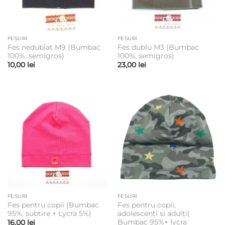
FESURI
FESURI
Fes nedublat M9 (Bumbac
Fes dublu M3 (Bumbac
100%, semigros)
100%, semigros)
10,00
lei
23,00
lei
FESURI
FESURI
Fes pentru copii (Bumbac
Fes pentru copii,
95%, subtire + Lycra 5%)
adolescenți si adulți(
Bumbac 95%+ lycra
16,00
lei