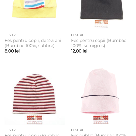
FESURI
FESURI
Fes pentru copii, de 2-3 ani
Fes pentru copii (Bumbac
(Bumbac 100%, subtire)
100%, semigros)
8,00
lei
12,00
lei
FESURI
FESURI
Fes pentru copii (Bumbac
Fes dublat (Bumbac 100%,