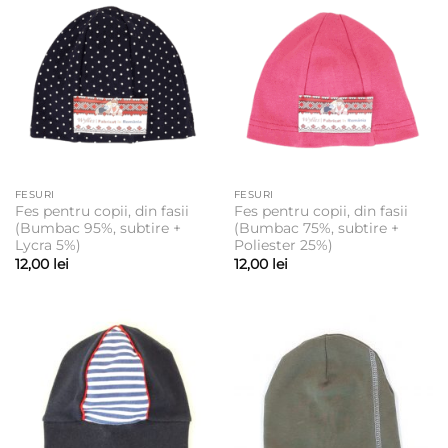
FESURI
FESURI
Fes pentru copii, din fasii
Fes pentru copii, din fasii
(Bumbac 95%, subtire +
(Bumbac 75%, subtire +
Lycra 5%)
Poliester 25%)
12,00
lei
12,00
lei