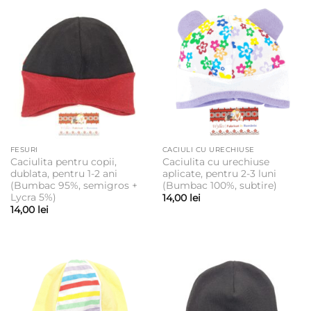
FESURI
CACIULI CU URECHIUSE
Caciulita pentru copii,
Caciulita cu urechiuse
dublata, pentru 1-2 ani
aplicate, pentru 2-3 luni
(Bumbac 95%, semigros +
(Bumbac 100%, subtire)
Lycra 5%)
14,00
lei
14,00
lei