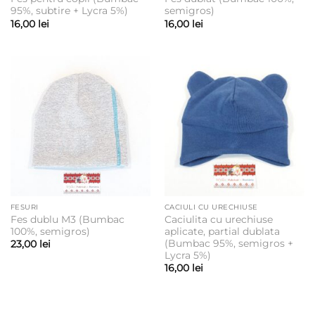
95%, subtire + Lycra 5%)
semigros)
16,00
lei
16,00
lei
FESURI
CACIULI CU URECHIUSE
Fes dublu M3 (Bumbac
Caciulita cu urechiuse
100%, semigros)
aplicate, partial dublata
(Bumbac 95%, semigros +
23,00
lei
Lycra 5%)
16,00
lei