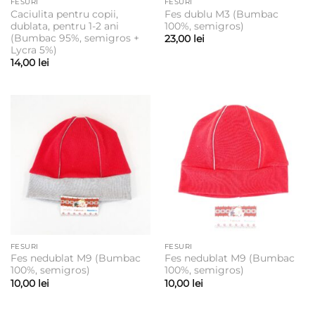
FESURI
FESURI
Caciulita pentru copii,
Fes dublu M3 (Bumbac
dublata, pentru 1-2 ani
100%, semigros)
(Bumbac 95%, semigros +
23,00
lei
Lycra 5%)
14,00
lei
FESURI
FESURI
Fes nedublat M9 (Bumbac
Fes nedublat M9 (Bumbac
100%, semigros)
100%, semigros)
10,00
lei
10,00
lei