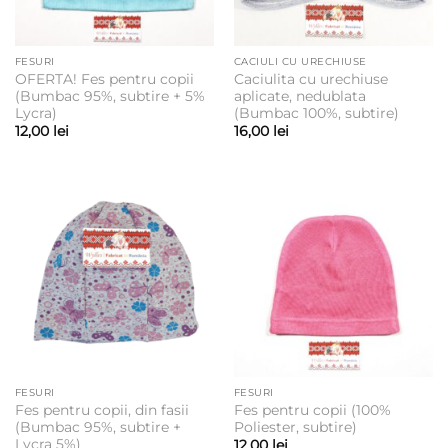
FESURI
CACIULI CU URECHIUSE
OFERTA! Fes pentru copii
Caciulita cu urechiuse
(Bumbac 95%, subtire + 5%
aplicate, nedublata
Lycra)
(Bumbac 100%, subtire)
12,00
lei
16,00
lei
FESURI
FESURI
Fes pentru copii, din fasii
Fes pentru copii (100%
(Bumbac 95%, subtire +
Poliester, subtire)
Lycra 5%)
12,00
lei