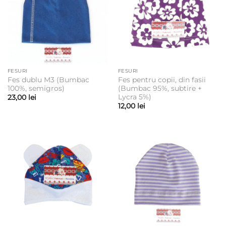
FESURI
FESURI
Fes dublu M3 (Bumbac
Fes pentru copii, din fasii
100%, semigros)
(Bumbac 95%, subtire +
Lycra 5%)
23,00
lei
12,00
lei