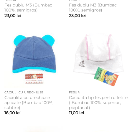
Fes dublu M3 (Bumbac
Fes dublu M3 (Bumbac
100%, semigros)
100%, semigros)
23,00
lei
23,00
lei
CACIULI CU URECHIUSE
FESURI
Caciulita cu urechiuse
Caciulita tip fes,pentru fetite
aplicate (Bumbac 100%,
( Bumbac 100%, superior,
subtire)
pieptanat)
16,00
lei
11,00
lei