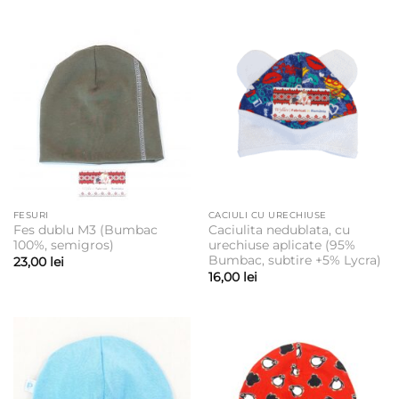
FESURI
CACIULI CU URECHIUSE
Fes dublu M3 (Bumbac
Caciulita nedublata, cu
100%, semigros)
urechiuse aplicate (95%
Bumbac, subtire +5% Lycra)
23,00
lei
16,00
lei