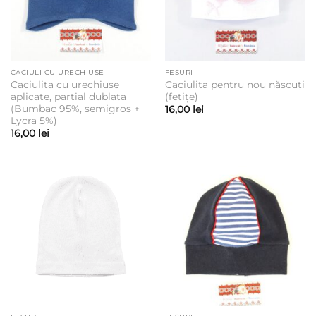
CACIULI CU URECHIUSE
FESURI
Caciulita cu urechiuse
Caciulita pentru nou născuți
aplicate, partial dublata
(fetițe)
(Bumbac 95%, semigros +
16,00
lei
Lycra 5%)
16,00
lei