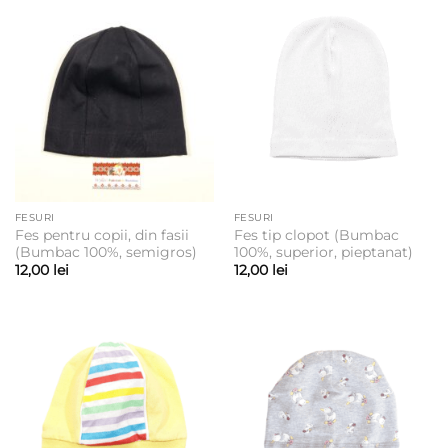
FESURI
FESURI
Fes pentru copii, din fasii
Fes tip clopot (Bumbac
(Bumbac 100%, semigros)
100%, superior, pieptanat)
12,00
lei
12,00
lei