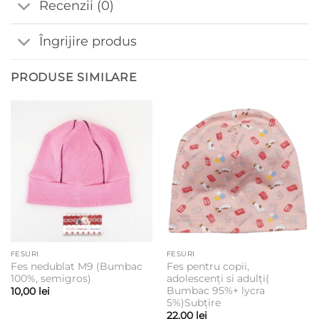
Recenzii (0)
Îngrijire produs
PRODUSE SIMILARE
FESURI
FESURI
Fes nedublat M9 (Bumbac
Fes pentru copii,
100%, semigros)
adolescenți si adulți(
Bumbac 95%+ lycra
10,00
lei
5%)Subțire
22,00
lei