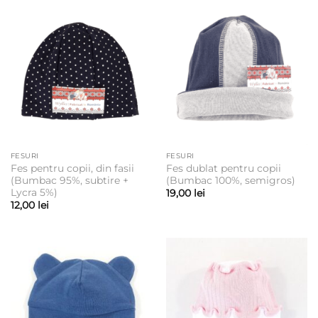
FESURI
FESURI
Fes pentru copii, din fasii
Fes dublat pentru copii
(Bumbac 95%, subtire +
(Bumbac 100%, semigros)
Lycra 5%)
19,00
lei
12,00
lei