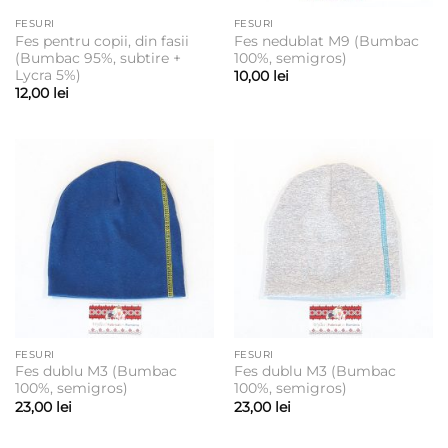
FESURI
FESURI
Fes pentru copii, din fasii
Fes nedublat M9 (Bumbac
(Bumbac 95%, subtire +
100%, semigros)
Lycra 5%)
10,00
lei
12,00
lei
FESURI
FESURI
Fes dublu M3 (Bumbac
Fes dublu M3 (Bumbac
100%, semigros)
100%, semigros)
23,00
lei
23,00
lei