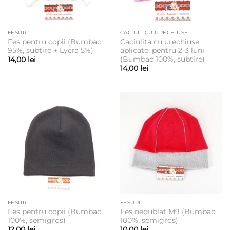
FESURI
CACIULI CU URECHIUSE
Fes pentru copii (Bumbac
Caciulita cu urechiuse
95%, subtire + Lycra 5%)
aplicate, pentru 2-3 luni
(Bumbac 100%, subtire)
14,00
lei
14,00
lei
FESURI
FESURI
Fes pentru copii (Bumbac
Fes nedublat M9 (Bumbac
100%, semigros)
100%, semigros)
12,00
lei
10,00
lei