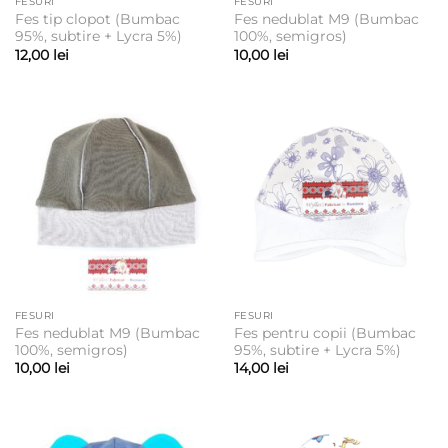
FESURI
FESURI
Fes tip clopot (Bumbac
Fes nedublat M9 (Bumbac
95%, subtire + Lycra 5%)
100%, semigros)
12,00
lei
10,00
lei
FESURI
FESURI
Fes nedublat M9 (Bumbac
Fes pentru copii (Bumbac
100%, semigros)
95%, subtire + Lycra 5%)
10,00
lei
14,00
lei