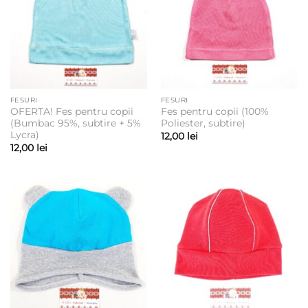
FESURI
FESURI
OFERTA! Fes pentru copii
Fes pentru copii (100%
(Bumbac 95%, subtire + 5%
Poliester, subtire)
Lycra)
12,00
lei
12,00
lei