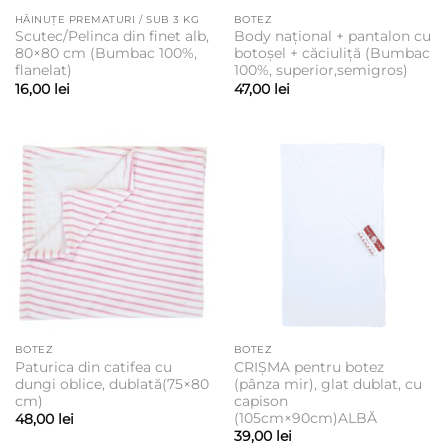
HĂINUȚE PREMATURI / SUB 3 KG
BOTEZ
Scutec/Pelinca din finet alb,
Body național + pantalon cu
80×80 cm (Bumbac 100%,
botoșel + căciuliță (Bumbac
flanelat)
100%, superior,semigros)
16,00
lei
47,00
lei
BOTEZ
BOTEZ
Paturica din catifea cu
CRIȘMA pentru botez
dungi oblice, dublată(75×80
(pânza mir), glat dublat, cu
cm)
capison
(105cm×90cm)ALBĂ
48,00
lei
39,00
lei