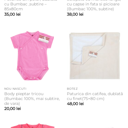
cu Bumbac ,subtire –
cu capse in fata si picioare
85x80cm
(Bumbac 100%, subtire)
35,00
lei
38,00
lei
NOU NASCUTI
BOTEZ
Body pieptar tricou
Paturica din catifea, dublată
(Bumbac 100%, mai subtire,
cu finet(75×80 cm)
de vara)
48,00
lei
20,00
lei