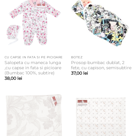
CU CAPSE IN FATA SI PE PICIOARE
BOTEZ
Salopeta cu maneca lunga
Prosop bumbac dublat, 2
,cu capse in fata si picioare
fețe, cu capison, semisubtire
(Bumbac 100%, subtire)
37,00
lei
38,00
lei