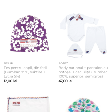
FESURI
BOTEZ
Fes pentru copii, din fasii
Body național + pantalon cu
(Bumbac 95%, subtire +
botoșel + căciuliță (Bumbac
Lycra 5%)
100%, superior, semigros)
12,00
lei
47,00
lei