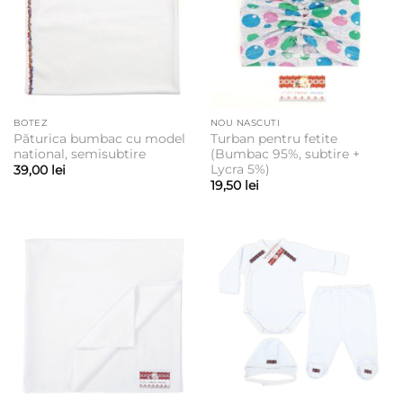
BOTEZ
NOU NASCUTI
Păturica bumbac cu model
Turban pentru fetite
national, semisubtire
(Bumbac 95%, subtire +
Lycra 5%)
39,00
lei
19,50
lei