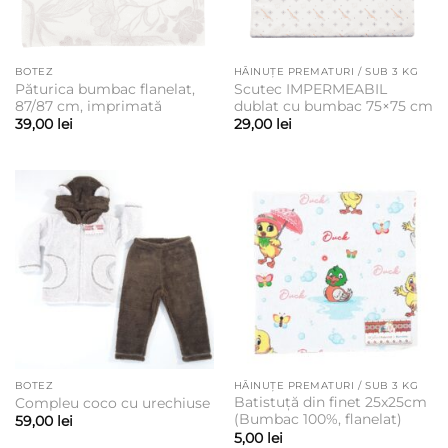
BOTEZ
HĂINUȚE PREMATURI / SUB 3 KG
Păturica bumbac flanelat,
Scutec IMPERMEABIL
87/87 cm, imprimată
dublat cu bumbac 75×75 cm
39,00
lei
29,00
lei
BOTEZ
HĂINUȚE PREMATURI / SUB 3 KG
Batistuță din finet 25x25cm
Compleu coco cu urechiuse
(Bumbac 100%, flanelat)
59,00
lei
5,00
lei