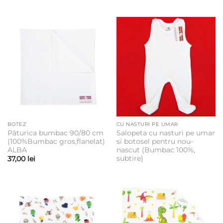
BOTEZ
CU NASTURI PE UMAR
Păturica bumbac 90/80 cm
Salopeta cu nasturi pe umar
(100%Bumbac gros,flanelat)
si botosel pentru nou-
ALBA
nascut (Bumbac 100%,
subtire)
37,00
lei