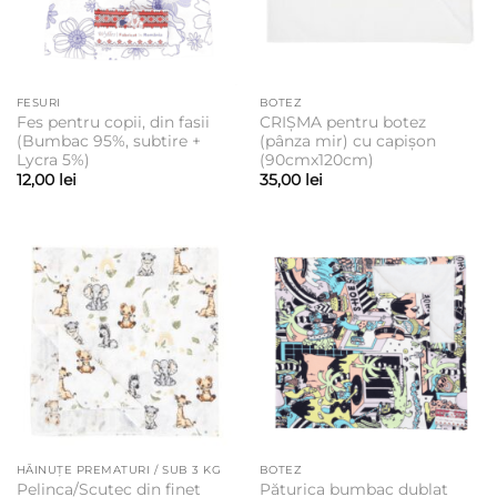
FESURI
BOTEZ
Fes pentru copii, din fasii
CRIȘMA pentru botez
(Bumbac 95%, subtire +
(pânza mir) cu capișon
Lycra 5%)
(90cmx120cm)
12,00
lei
35,00
lei
HĂINUȚE PREMATURI / SUB 3 KG
BOTEZ
Pelinca/Scutec din finet
Păturica bumbac dublat