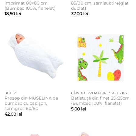
imprimat 80×80 cm
85/90 cm, semisubtire(glat
(Bumbac 100%, flanelat)
dublat)
18,50
lei
37,00
lei
BOTEZ
HĂINUȚE PREMATURI / SUB 3 KG
Prosop din MUSELINA de
Batistuță din finet 25x25cm
bumbac cu capișon,
(Bumbac 100%, flanelat)
semigros 80/80
5,00
lei
42,00
lei