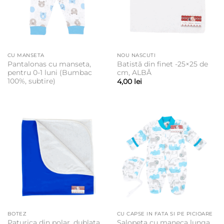
CU MANSETA
NOU NASCUTI
Pantalonas cu manseta,
Batistă din finet -25×25 de
pentru 0-1 luni (Bumbac
cm, ALBĂ
100%, subtire)
4,00
lei
BOTEZ
CU CAPSE IN FATA SI PE PICIOARE
Paturica din polar, dublata
Salopeta cu maneca lunga,