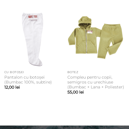
CU BOTOȘEI
BOTEZ
Pantalon cu botoșei
Compleu pentru copii,
(Bumbac 100%, subtire)
semigros cu urechiuse
(Bumbac + Lana + Poliester)
12,00
lei
55,00
lei