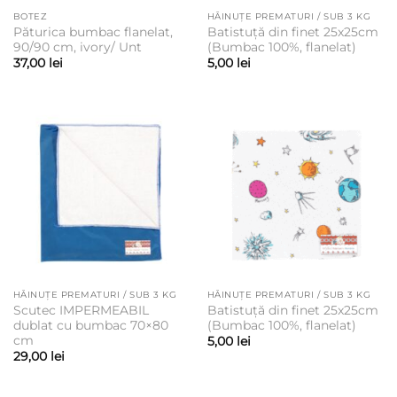
BOTEZ
HĂINUȚE PREMATURI / SUB 3 KG
Păturica bumbac flanelat,
Batistuță din finet 25x25cm
90/90 cm, ivory/ Unt
(Bumbac 100%, flanelat)
37,00
lei
5,00
lei
HĂINUȚE PREMATURI / SUB 3 KG
HĂINUȚE PREMATURI / SUB 3 KG
Scutec IMPERMEABIL
Batistuță din finet 25x25cm
dublat cu bumbac 70×80
(Bumbac 100%, flanelat)
cm
5,00
lei
29,00
lei