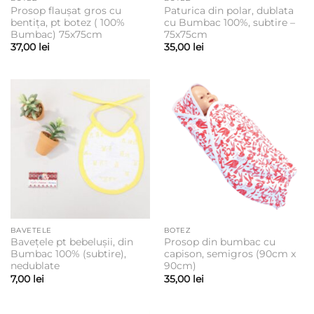
Prosop flaușat gros cu
Paturica din polar, dublata
bentița, pt botez ( 100%
cu Bumbac 100%, subtire –
Bumbac) 75x75cm
75x75cm
37,00
lei
35,00
lei
BAVETELE
BOTEZ
Bavețele pt bebelușii, din
Prosop din bumbac cu
Bumbac 100% (subtire),
capison, semigros (90cm x
nedublate
90cm)
7,00
lei
35,00
lei