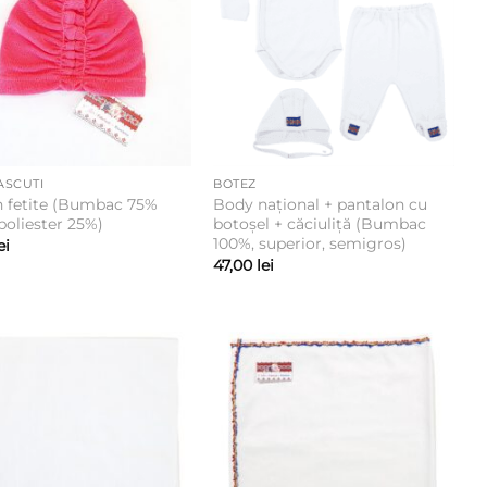
ASCUTI
BOTEZ
n fetite (Bumbac 75%
Body național + pantalon cu
poliester 25%)
botoșel + căciuliță (Bumbac
100%, superior, semigros)
ei
47,00
lei