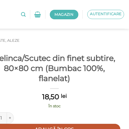
AUTENTIFICARE
MAGAZIN
STE, ALEZE
elinca/Scutec din finet subtire,
80×80 cm (Bumbac 100%,
flanelat)
18,50
lei
În stoc
tate Pelinca/Scutec din finet subtire, 80x80 cm (Bumbac 100%, fl