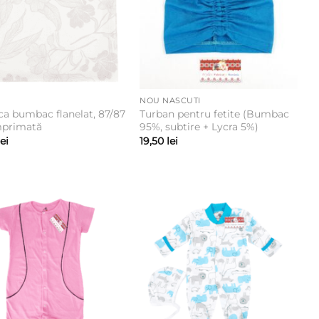
NOU NASCUTI
ca bumbac flanelat, 87/87
Turban pentru fetite (Bumbac
mprimată
95%, subtire + Lycra 5%)
lei
19,50
lei