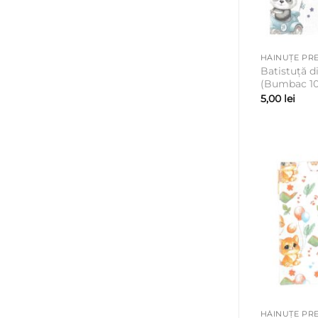
HĂINUȚE PRE
Batistuță d
(Bumbac 100
5,00
lei
HĂINUȚE PRE