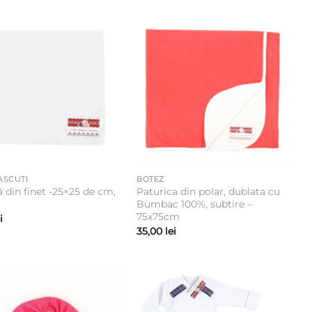
ASCUTI
BOTEZ
ă din finet -25×25 de cm,
Paturica din polar, dublata cu
Bumbac 100%, subtire –
75x75cm
i
35,00
lei