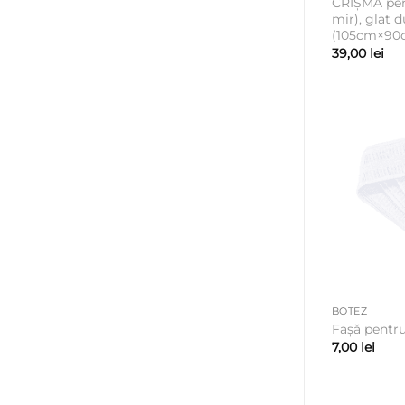
CRIȘMA pen
mir), glat d
(105cm×90
39,00
lei
BOTEZ
Fașă pentr
7,00
lei