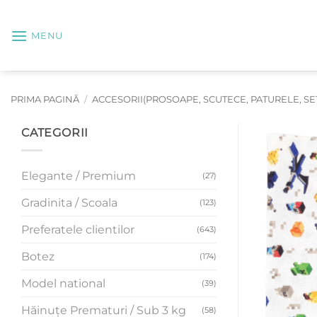
Skip
to
MENU
content
PRIMA PAGINĂ
/
ACCESORII(PROSOAPE, SCUTECE, PATURELE, SETU
CATEGORII
Elegante / Premium
(27)
Gradinita / Scoala
(123)
Preferatele clientilor
(643)
Botez
(174)
Model national
(39)
Hăinuțe Prematuri / Sub 3 kg
(58)