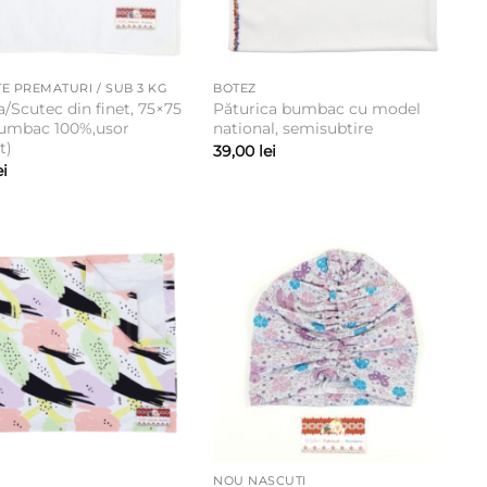
E PREMATURI / SUB 3 KG
BOTEZ
a/Scutec din finet, 75×75
Păturica bumbac cu model
umbac 100%,usor
national, semisubtire
t)
39,00
lei
ei
NOU NASCUTI