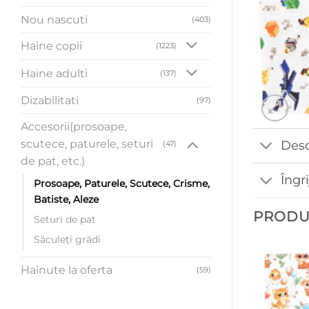
Nou nascuti
(403)
Haine copii
(1223)
Haine adulti
(137)
Dizabilitati
(97)
Accesorii(prosoape,
scutece, paturele, seturi
Desc
(47)
de pat, etc.)
Îngr
Prosoape, Paturele, Scutece, Crisme,
Batiste, Aleze
PRODU
Seturi de pat
Săculeți grădi
Hainute la oferta
(59)