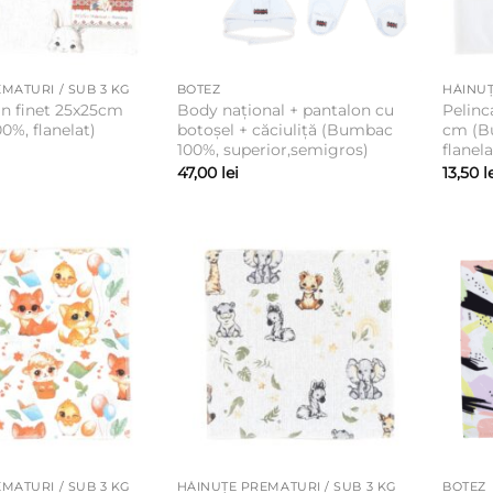
MATURI / SUB 3 KG
BOTEZ
HĂINUȚ
in finet 25x25cm
Body național + pantalon cu
Pelinc
%, flanelat)
botoșel + căciuliță (Bumbac
cm (B
100%, superior,semigros)
flanela
47,00
lei
13,50
l
MATURI / SUB 3 KG
HĂINUȚE PREMATURI / SUB 3 KG
BOTEZ