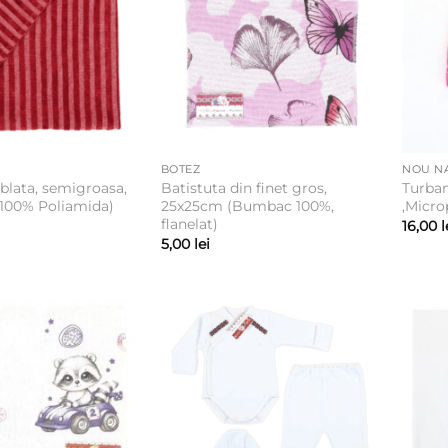
BOTEZ
NOU N
blata, semigroasa,
Batistuta din finet gros,
Turba
100% Poliamida)
25x25cm (Bumbac 100%,
,Micro
flanelat)
16,00
l
5,00
lei