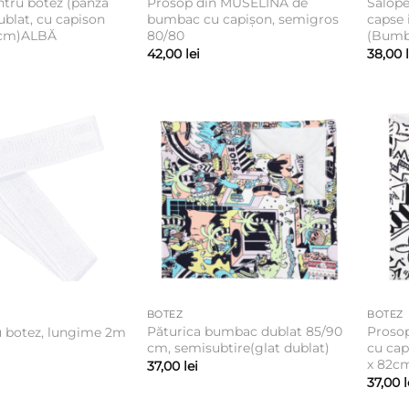
tru botez (pânza
Prosop din MUSELINA de
Salope
ublat, cu capison
bumbac cu capișon, semigros
capse i
cm)ALBĂ
80/80
(Bumba
42,00
lei
38,00
BOTEZ
BOTEZ
Păturica bumbac dublat 85/90
Prosop
u botez, lungime 2m
cm, semisubtire(glat dublat)
cu cap
x 82c
37,00
lei
37,00
l