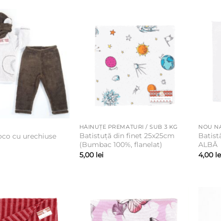
HĂINUȚE PREMATURI / SUB 3 KG
NOU N
Batistuță din finet 25x25cm
Batist
co cu urechiuse
(Bumbac 100%, flanelat)
ALBĂ
5,00
lei
4,00
le