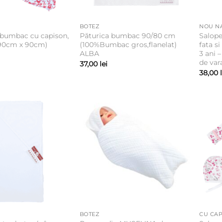
BOTEZ
NOU N
 bumbac cu capison,
Păturica bumbac 90/80 cm
Salope
90cm x 90cm)
(100%Bumbac gros,flanelat)
fata s
ALBA
3 ani 
de var
37,00
lei
38,00
BOTEZ
CU CAP