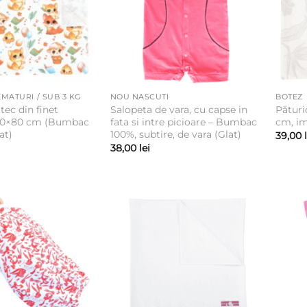
MATURI / SUB 3 KG
NOU NASCUTI
BOTEZ
tec din finet
Salopeta de vara, cu capse in
Pături
80×80 cm (Bumbac
fata si intre picioare – Bumbac
cm, i
at)
100%, subtire, de vara (Glat)
39,00
38,00
lei