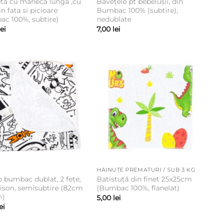
ta cu maneca lunga ,cu
Bavețele pt bebelușii, din
n fata si picioare
Bumbac 100% (subtire),
c 100%, subtire)
nedublate
lei
7,00
lei
HĂINUȚE PREMATURI / SUB 3 KG
 bumbac dublat, 2 fețe,
Batistuță din finet 25x25cm
ison, semisubtire (82cm
(Bumbac 100%, flanelat)
m)
5,00
lei
ei