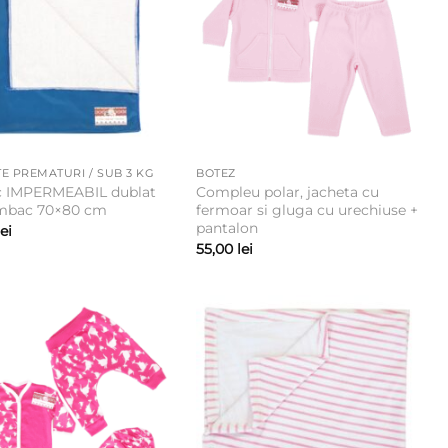
E PREMATURI / SUB 3 KG
BOTEZ
c IMPERMEABIL dublat
Compleu polar, jacheta cu
mbac 70×80 cm
fermoar si gluga cu urechiuse +
pantalon
lei
55,00
lei