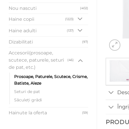
Nou nascuti
(402)
Haine copii
(1223)
Haine adulti
(137)
Dizabilitati
(97)
Accesorii(prosoape,
scutece, paturele, seturi
(46)
de pat, etc.)
Prosoape, Paturele, Scutece, Crisme,
Batiste, Aleze
Seturi de pat
Desc
Săculeți grădi
Îngr
Hainute la oferta
(59)
PRODU