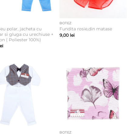
BOTEZ
u polar, jacheta cu
Fundita rosie,din matase
r si gluga cu urechiuse +
9,00
lei
on ( Poliester 100%)
lei
BOTEZ