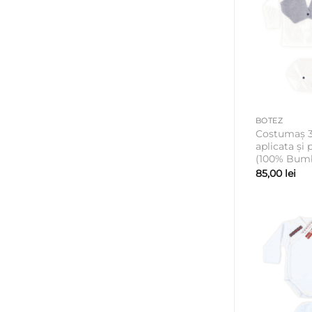
BOTEZ
Costumaș 3 
aplicata și 
(100% Bumb
85,00
lei