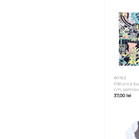
BOTEZ
Păturica b
cm, semisub
37,00
lei