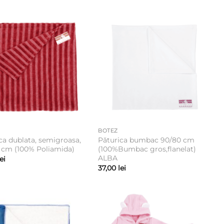
BOTEZ
ca dublata, semigroasa,
Păturica bumbac 90/80 cm
 cm (100% Poliamida)
(100%Bumbac gros,flanelat)
ALBA
lei
37,00
lei