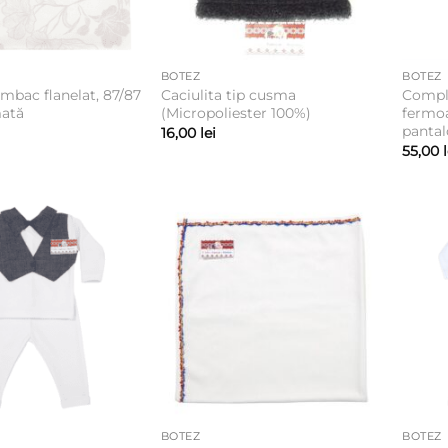
BOTEZ
BOTEZ
mbac flanelat, 87/87
Caciulita tip cusma
Comple
ată
(Micropoliester 100%)
fermoa
pantal
16,00
lei
55,00
BOTEZ
BOTEZ