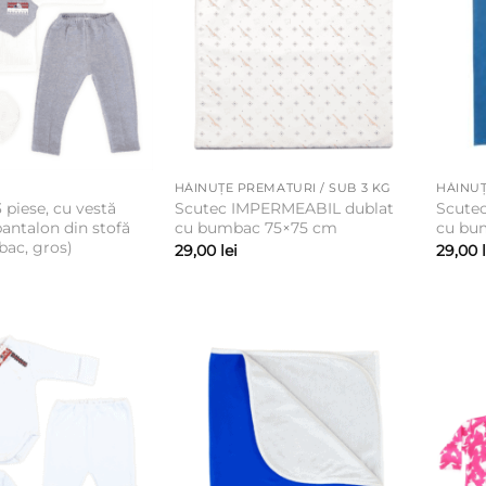
HĂINUȚE PREMATURI / SUB 3 KG
HĂINUȚ
piese, cu vestă
Scutec IMPERMEABIL dublat
Scute
pantalon din stofă
cu bumbac 75×75 cm
cu bu
ac, gros)
29,00
lei
29,00