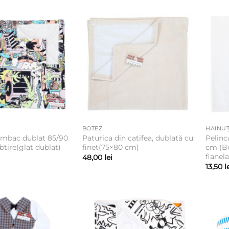
BOTEZ
HĂINUȚ
umbac dublat 85/90
Paturica din catifea, dublată cu
Pelinc
tire(glat dublat)
finet(75×80 cm)
cm (B
flanela
48,00
lei
13,50
l