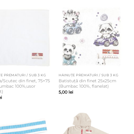
E PREMATURI / SUB 3 KG
HĂINUȚE PREMATURI / SUB 3 KG
a/Scutec din finet, 75×75
Batistuță din finet 25x25cm
umbac 100%,usor
(Bumbac 100%, flanelat)
t)
5,00
lei
ei