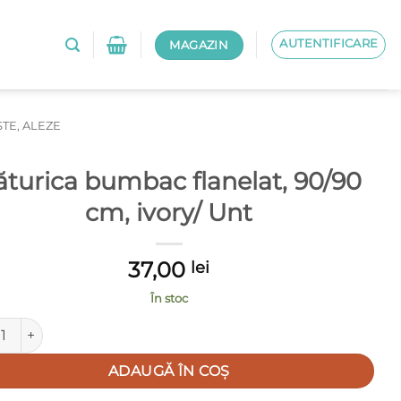
AUTENTIFICARE
MAGAZIN
STE, ALEZE
ăturica bumbac flanelat, 90/90
cm, ivory/ Unt
37,00
lei
În stoc
tate Păturica bumbac flanelat, 90/90 cm, ivory/ Unt
ADAUGĂ ÎN COȘ