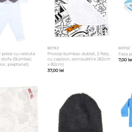
BOTEZ
BOTEZ
 piese cu vestuta
Prosop bumbac dublat, 2 fețe,
Fasa p
n stofa (Bumbac
cu capison, semisubtire (82cm
7,00
le
ior, pieptanat)
x 82cm)
37,00
lei