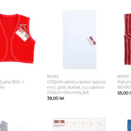
BOTEZ
BOTEZ
 (Lana 90% +
CRIȘMA pentru botez (pânza
Paturi
0%)
mir), glat dublat, cu capison
90×90
(105cm×90cm)ALBĂ
55,00
39,00
lei