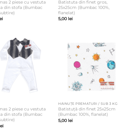
as 2 piese cu vestuta
Batistuta din finet gros,
ta din stofa (Bumbac
25x25cm (Bumbac 100%,
subtire)
flanelat)
ei
5,00
lei
HĂINUȚE PREMATURI / SUB 3 KG
as 2 piese cu vestuta
Batistuță din finet 25x25cm
ta din stofa (Bumbac
(Bumbac 100%, flanelat)
subtire)
5,00
lei
lei