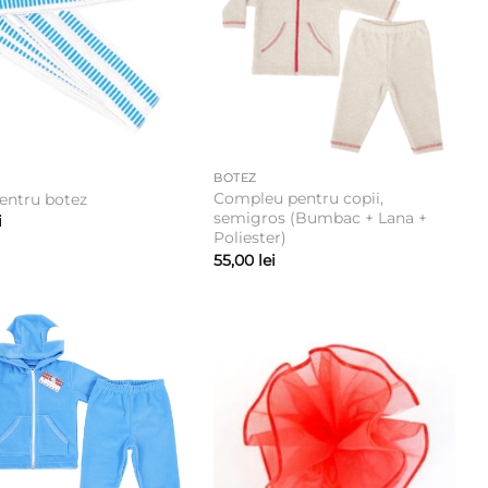
BOTEZ
Compleu pentru copii,
entru botez
semigros (Bumbac + Lana +
i
Poliester)
55,00
lei