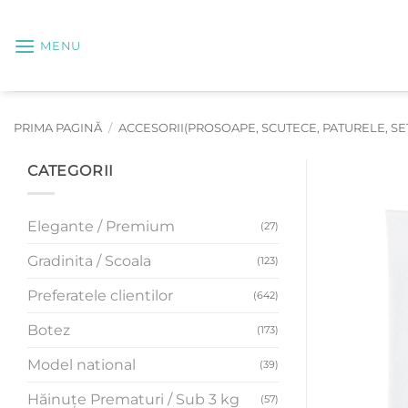
Skip
to
MENU
content
PRIMA PAGINĂ
/
ACCESORII(PROSOAPE, SCUTECE, PATURELE, SETU
CATEGORII
Elegante / Premium
(27)
Gradinita / Scoala
(123)
Preferatele clientilor
(642)
Botez
(173)
Model national
(39)
Hăinuțe Prematuri / Sub 3 kg
(57)