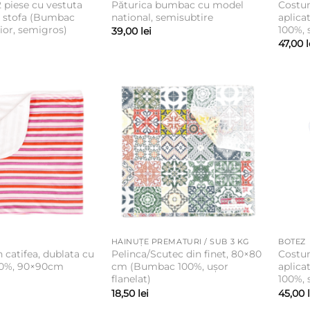
 piese cu vestuta
Păturica bumbac cu model
Costum
n stofa (Bumbac
national, semisubtire
aplica
ior, semigros)
100%, 
39,00
lei
47,00
l
HĂINUȚE PREMATURI / SUB 3 KG
BOTEZ
n catifea, dublata cu
Pelinca/Scutec din finet, 80×80
Costum
0%, 90×90cm
cm (Bumbac 100%, ușor
aplica
flanelat)
100%, 
18,50
lei
45,00