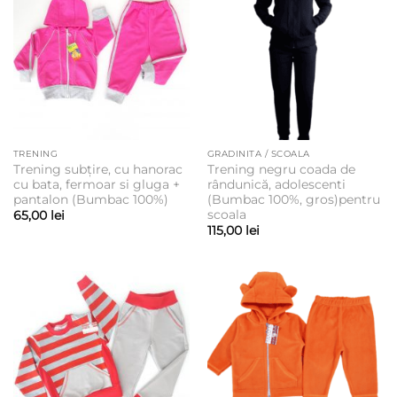
TRENING
GRADINITA / SCOALA
Trening subțire, cu hanorac
Trening negru coada de
cu bata, fermoar si gluga +
rândunică, adolescenti
pantalon (Bumbac 100%)
(Bumbac 100%, gros)pentru
scoala
65,00
lei
115,00
lei