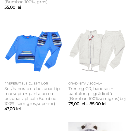
(Bumbac 100%, gros)
55,00
lei
PREFERATELE CLIENTILOR
GRADINITA / SCOALA
Set/hanorac cu buzunar tip
Trening CR, hanorac +
marsupiu + pantalon cu
pantalon pt grădiniță
buzunar aplicat (Bumbac
(Bumbac 100%semigros)bej
100%, semigros,superior)
Interval
75,00
lei
–
85,00
lei
de
47,00
lei
prețuri:
75,00 lei
până
la
85,00 lei