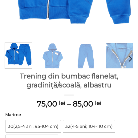
Trening din bumbac flanelat,
gradiniță/scoală, albastru
Interval
75,00
–
85,00
lei
lei
de
Marime
prețuri:
75,00 lei
30(2,5-4 ani; 95-104 cm)
32(4-5 ani; 104-110 cm)
până