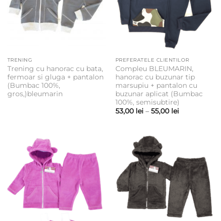
TRENING
PREFERATELE CLIENTILOR
Trening cu hanorac cu bata,
Compleu BLEUMARIN,
fermoar si gluga + pantalon
hanorac cu buzunar tip
(Bumbac 100%,
marsupiu + pantalon cu
gros,)bleumarin
buzunar aplicat (Bumbac
100%, semisubtire)
Interval
53,00
lei
–
55,00
lei
de
prețuri:
53,00 lei
până
la
55,00 lei