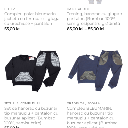
BOTEZ
HAINE ADULTI
Compleu polar bleumarin,
Trening, hanorac cu gluga +
jacheta cu fermoar si gluga
pantalon (Bumbac 100%,
cu urechiuse + pantalon
semigros)pentru grădiniță
Interval
55,00
lei
65,00
lei
–
85,00
lei
de
prețuri:
65,00 lei
până
la
85,00 lei
SETURI SI COMPLEURI
GRADINITA / SCOALA
Set de hanorac cu buzunar
Compleu BLEUMARIN,
tip marsupiu + pantalon cu
hanorac cu buzunar tip
buzunar aplicat (Bumbac
marsupiu + pantalon cu
100%, semisubtire)
buzunar aplicat (Bumbac
100%, semisubtire)