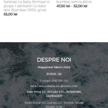
hanorac cu bata, fermoar si
bumbac semisubtire
gluga + pantalon cu bata
Interval
47,00
lei
–
52,00
lei
de
lata (Bumbac 100%, gros)
prețuri:
55,00
lei
47,00 lei
până
la
52,00 lei
DESPRE NOI
Magazinele fabricii (IASI)
EGROS- i22
Contact: 0747 338 414
EMAIL: BOCA.MADALINA.I@GMAIL.COM
Date firma: S.C. WYLLES S.R.L., RO3551080,
J22/304/2011
Sediu Social: RO, Jud Iasi, Loc. Tomesti, Strada
Vioarei, nr 92