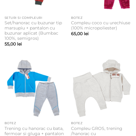
SETURI SI COMPLEURI
BOTEZ
Set/hanorac cu buzunar tip
Compleu coco cu urechiuse
marsupiu + pantalon cu
(100% micropoliester)
buzunar aplicat (Bumbac
65,00
lei
100%, semigros)
55,00
lei
BOTEZ
BOTEZ
Trening cu hanorac cu bata,
Compleu GROS, trening
fermoar si gluga + pantalon
/hanorac cu