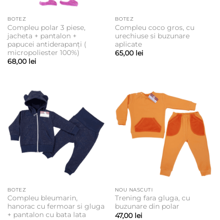
BOTEZ
BOTEZ
Compleu polar 3 piese,
Compleu coco gros, cu
jacheta + pantalon +
urechiuse si buzunare
papucei antiderapanți (
aplicate
micropoliester 100%)
65,00
lei
68,00
lei
BOTEZ
NOU NASCUTI
Compleu bleumarin,
Trening fara gluga, cu
hanorac cu fermoar si gluga
buzunare din polar
+ pantalon cu bata lata
47,00
lei