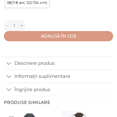
la
38(7-8 ani; 122-134 cm)
85,00 lei
Cantitate Trening din bumbac flanelat, gradiniță/scoală, albas
ADAUGĂ ÎN COȘ
Descriere produs
Informații suplimentare
Îngrijire produs
PRODUSE SIMILARE