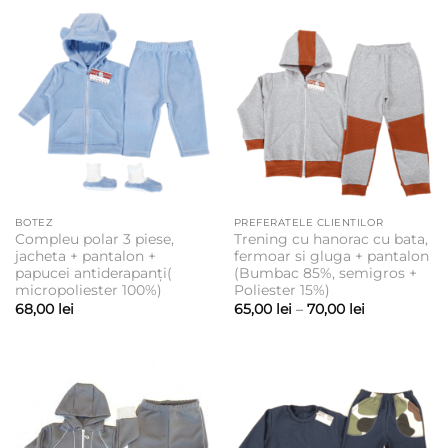
BOTEZ
PREFERATELE CLIENTILOR
Compleu polar 3 piese,
Trening cu hanorac cu bata,
jacheta + pantalon +
fermoar si gluga + pantalon
papucei antiderapanți(
(Bumbac 85%, semigros +
micropoliester 100%)
Poliester 15%)
Interval
68,00
lei
65,00
lei
–
70,00
lei
de
prețuri:
65,00 lei
până
la
70,00 lei