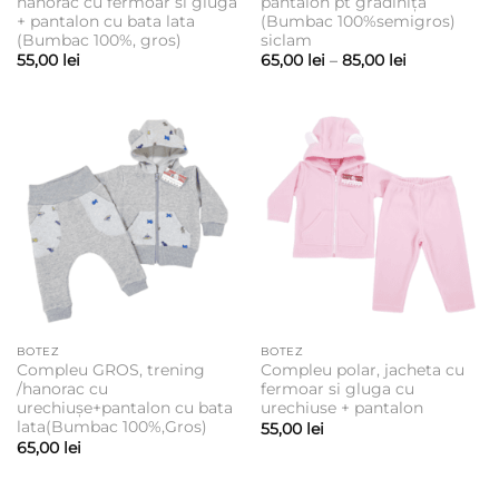
hanorac cu fermoar si gluga
pantalon pt grădiniță
+ pantalon cu bata lata
(Bumbac 100%semigros)
(Bumbac 100%, gros)
siclam
Interval
55,00
lei
65,00
lei
–
85,00
lei
de
prețuri:
65,00 lei
până
la
85,00 lei
BOTEZ
BOTEZ
Compleu GROS, trening
Compleu polar, jacheta cu
/hanorac cu
fermoar si gluga cu
urechiușe+pantalon cu bata
urechiuse + pantalon
lata(Bumbac 100%,Gros)
55,00
lei
65,00
lei