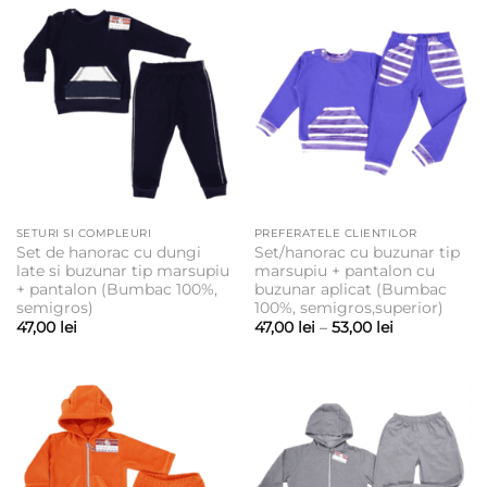
SETURI SI COMPLEURI
PREFERATELE CLIENTILOR
Set de hanorac cu dungi
Set/hanorac cu buzunar tip
late si buzunar tip marsupiu
marsupiu + pantalon cu
+ pantalon (Bumbac 100%,
buzunar aplicat (Bumbac
semigros)
100%, semigros,superior)
Interval
47,00
lei
47,00
lei
–
53,00
lei
de
prețuri:
47,00 lei
până
la
53,00 lei