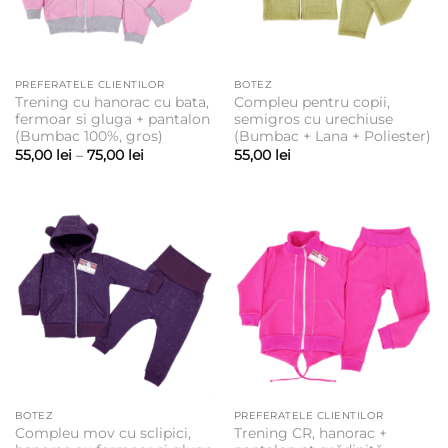
PREFERATELE CLIENTILOR
BOTEZ
Trening cu hanorac cu bata,
Compleu pentru copii,
fermoar si gluga + pantalon
semigros cu urechiuse
(Bumbac 100%, gros)
(Bumbac + Lana + Poliester)
Interval
55,00
lei
–
75,00
lei
55,00
lei
de
prețuri:
55,00 lei
până
la
75,00 lei
BOTEZ
PREFERATELE CLIENTILOR
Compleu mov cu sclipici,
Trening CR, hanorac +