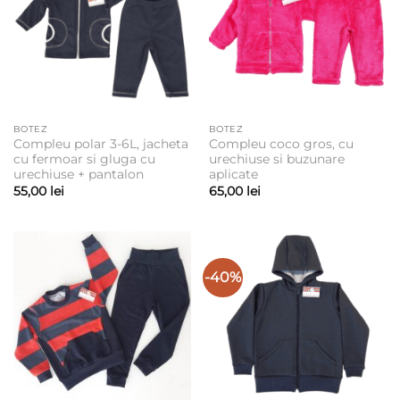
BOTEZ
BOTEZ
Compleu polar 3-6L, jacheta
Compleu coco gros, cu
cu fermoar si gluga cu
urechiuse si buzunare
urechiuse + pantalon
aplicate
55,00
lei
65,00
lei
-40%