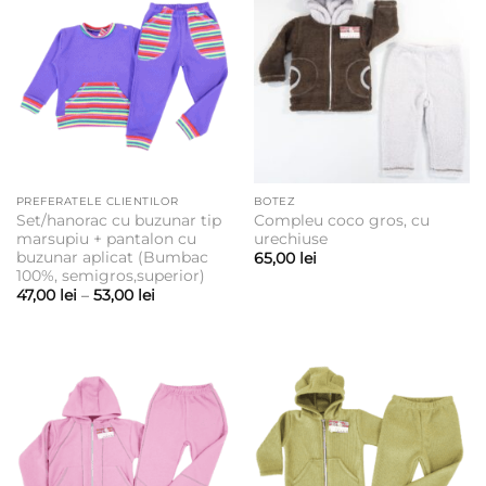
PREFERATELE CLIENTILOR
BOTEZ
Set/hanorac cu buzunar tip
Compleu coco gros, cu
marsupiu + pantalon cu
urechiuse
buzunar aplicat (Bumbac
65,00
lei
100%, semigros,superior)
Interval
47,00
lei
–
53,00
lei
de
prețuri:
47,00 lei
până
la
53,00 lei