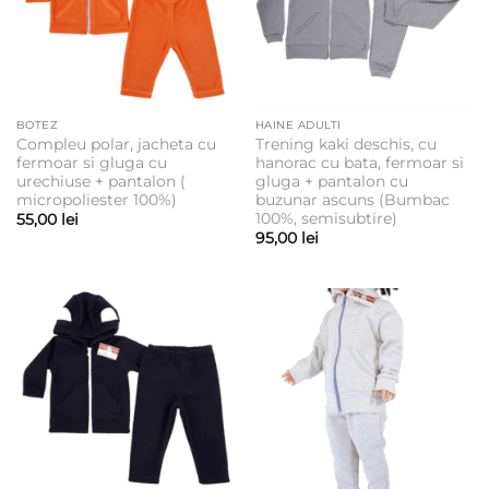
BOTEZ
HAINE ADULTI
Compleu polar, jacheta cu
Trening kaki deschis, cu
fermoar si gluga cu
hanorac cu bata, fermoar si
urechiuse + pantalon (
gluga + pantalon cu
micropoliester 100%)
buzunar ascuns (Bumbac
100%, semisubtire)
55,00
lei
95,00
lei