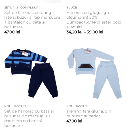
SETURI SI COMPLEURI
BLUZE
Set de hanorac cu dungi
Hanorac cu gluga, gros,
late si buzunar tip marsupiu
bleumarin( 50%
+ pantalon cu bata si
Bumbac+50%Poliester)copii
buzunare
și adulți
Interval
47,00
lei
34,20
lei
–
39,00
lei
de
prețuri:
34,20 lei
până
la
39,00 lei
NOU NASCUTI
NOU NASCUTI
Set de hanorac cu bata si
Trening fara gluga, din
buzunar tip marsupiu +
bumbac superior
pantalon cu bata si
47,00
lei
buzunare