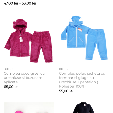
Interval
47,00
lei
–
53,00
lei
de
prețuri:
47,00 lei
până
la
53,00 lei
BOTEZ
BOTEZ
Compleu coco gros, cu
Compleu polar, jacheta cu
urechiuse si buzunare
fermoar si gluga cu
aplicate
urechiuse + pantalon (
Poliester 100%)
65,00
lei
55,00
lei