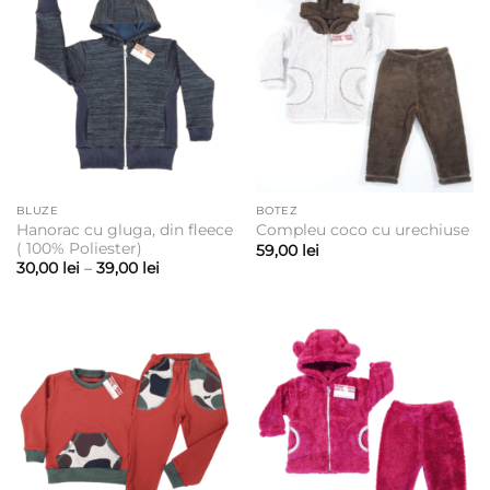
BLUZE
BOTEZ
Hanorac cu gluga, din fleece
Compleu coco cu urechiuse
( 100% Poliester)
59,00
lei
Interval
30,00
lei
–
39,00
lei
de
prețuri:
30,00 lei
până
la
39,00 lei