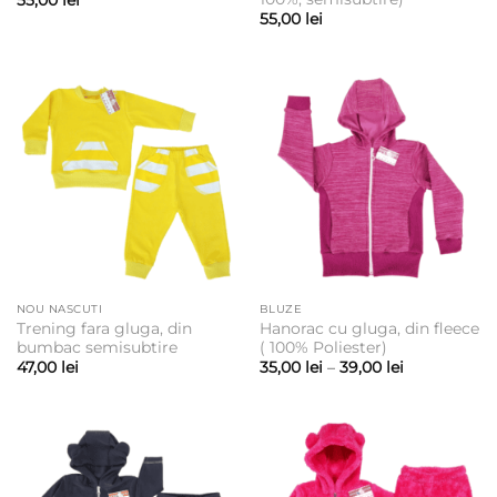
55,00
lei
55,00
lei
NOU NASCUTI
BLUZE
Trening fara gluga, din
Hanorac cu gluga, din fleece
bumbac semisubtire
( 100% Poliester)
Interval
47,00
lei
35,00
lei
–
39,00
lei
de
prețuri:
35,00 lei
până
la
39,00 lei