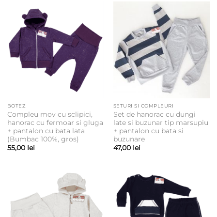
până
la
53,00 lei
BOTEZ
SETURI SI COMPLEURI
Compleu mov cu sclipici,
Set de hanorac cu dungi
hanorac cu fermoar si gluga
late si buzunar tip marsupiu
+ pantalon cu bata lata
+ pantalon cu bata si
(Bumbac 100%, gros)
buzunare
55,00
lei
47,00
lei