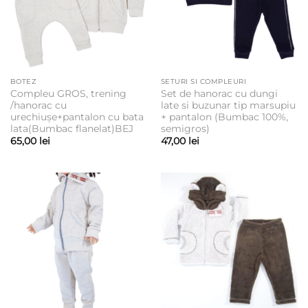
BOTEZ
SETURI SI COMPLEURI
Compleu GROS, trening
Set de hanorac cu dungi
/hanorac cu
late si buzunar tip marsupiu
urechiușe+pantalon cu bata
+ pantalon (Bumbac 100%,
lata(Bumbac flanelat)BEJ
semigros)
65,00
lei
47,00
lei