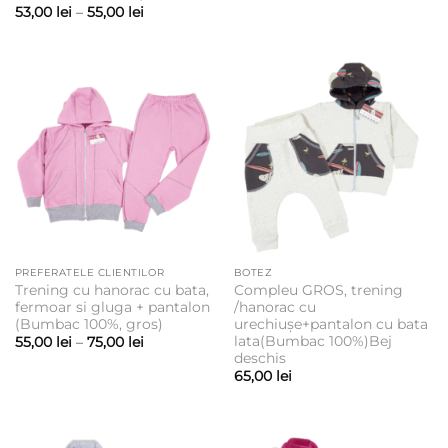
Interval
53,00
lei
–
55,00
lei
de
prețuri:
53,00 lei
până
la
55,00 lei
PREFERATELE CLIENTILOR
BOTEZ
Trening cu hanorac cu bata,
Compleu GROS, trening
fermoar si gluga + pantalon
/hanorac cu
(Bumbac 100%, gros)
urechiușe+pantalon cu bata
lata(Bumbac 100%)Bej
Interval
55,00
lei
–
75,00
lei
de
deschis
prețuri:
65,00
lei
55,00 lei
până
la
75,00 lei