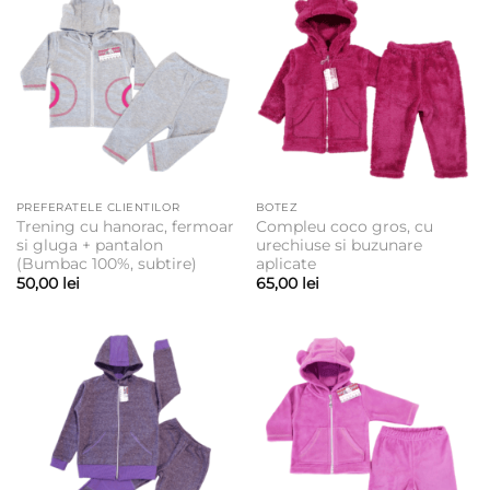
PREFERATELE CLIENTILOR
BOTEZ
Trening cu hanorac, fermoar
Compleu coco gros, cu
si gluga + pantalon
urechiuse si buzunare
(Bumbac 100%, subtire)
aplicate
50,00
lei
65,00
lei