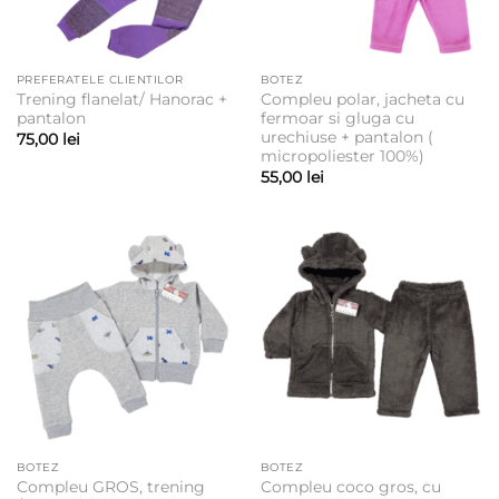
PREFERATELE CLIENTILOR
BOTEZ
Trening flanelat/ Hanorac +
Compleu polar, jacheta cu
pantalon
fermoar si gluga cu
urechiuse + pantalon (
75,00
lei
micropoliester 100%)
55,00
lei
BOTEZ
BOTEZ
Compleu GROS, trening
Compleu coco gros, cu