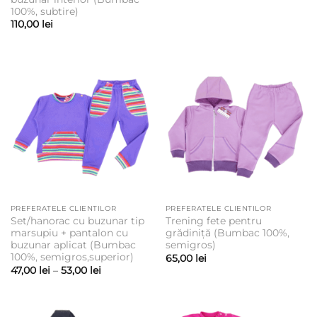
prețuri:
100%, subtire)
65,00 lei
110,00
lei
până
la
75,00 lei
PREFERATELE CLIENTILOR
PREFERATELE CLIENTILOR
Set/hanorac cu buzunar tip
Trening fete pentru
marsupiu + pantalon cu
grădiniță (Bumbac 100%,
buzunar aplicat (Bumbac
semigros)
100%, semigros,superior)
65,00
lei
Interval
47,00
lei
–
53,00
lei
de
prețuri:
47,00 lei
până
la