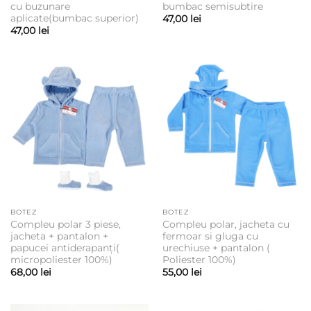
cu buzunare
bumbac semisubtire
aplicate(bumbac superior)
47,00
lei
47,00
lei
BOTEZ
BOTEZ
Compleu polar 3 piese,
Compleu polar, jacheta cu
jacheta + pantalon +
fermoar si gluga cu
papucei antiderapanți(
urechiuse + pantalon (
micropoliester 100%)
Poliester 100%)
68,00
lei
55,00
lei