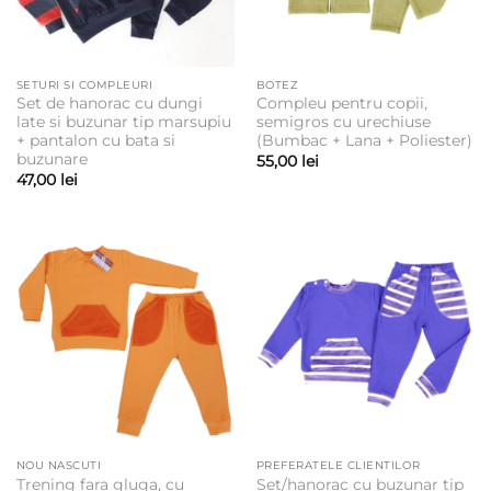
SETURI SI COMPLEURI
BOTEZ
Set de hanorac cu dungi
Compleu pentru copii,
late si buzunar tip marsupiu
semigros cu urechiuse
+ pantalon cu bata si
(Bumbac + Lana + Poliester)
buzunare
55,00
lei
47,00
lei
NOU NASCUTI
PREFERATELE CLIENTILOR
Trening fara gluga, cu
Set/hanorac cu buzunar tip