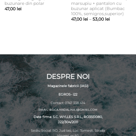
buzunare din polar
marsupiu + pantalon cu
buzunar aplicat (Bumbac
47,00
lei
100%, semigros,superior)
Interval
47,00
lei
–
53,00
lei
de
prețuri:
47,00 lei
până
la
53,00 lei
DESPRE NOI
Magazinele fabricii (IASI)
EGROS- i22
Contact: 0747 338 414
EMAIL: BOCA.MADALINA.I@GMAIL.COM
Date firma: S.C. WYLLES S.R.L., RO3551080,
J22/304/2011
Sediu Social: RO, Jud Iasi, Loc. Tomesti, Strada
Vioarei, nr 92