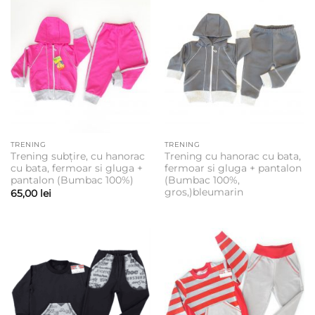
TRENING
TRENING
Trening subțire, cu hanorac
Trening cu hanorac cu bata,
cu bata, fermoar si gluga +
fermoar si gluga + pantalon
pantalon (Bumbac 100%)
(Bumbac 100%,
gros,)bleumarin
65,00
lei