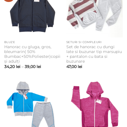
BLUZE
SETURI SI COMPLEURI
Hanorac cu gluga, gros,
Set de hanorac cu dungi
bleumarin( 50%
late si buzunar tip marsupiu
Bumbac+50%Poliester)copii
+ pantalon cu bata si
și adulți
buzunare
Interval
34,20
lei
–
39,00
lei
47,00
lei
de
prețuri:
34,20 lei
până
la
39,00 lei