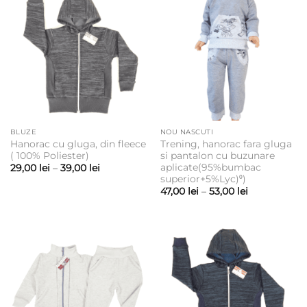
BLUZE
NOU NASCUTI
Hanorac cu gluga, din fleece
Trening, hanorac fara gluga
( 100% Poliester)
si pantalon cu buzunare
aplicate(95%bumbac
Interval
29,00
lei
–
39,00
lei
de
superior+5%Lyc)⁰)
prețuri:
Interval
47,00
lei
–
53,00
lei
29,00 lei
de
până
prețuri:
la
47,00 lei
39,00 lei
până
la
53,00 lei