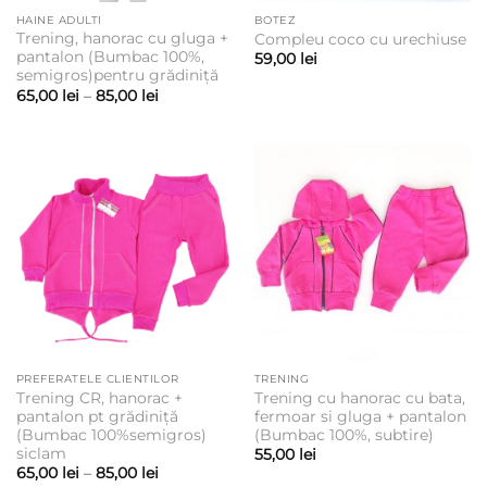
HAINE ADULTI
BOTEZ
Trening, hanorac cu gluga +
Compleu coco cu urechiuse
pantalon (Bumbac 100%,
59,00
lei
semigros)pentru grădiniță
Interval
65,00
lei
–
85,00
lei
de
prețuri:
65,00 lei
până
la
85,00 lei
PREFERATELE CLIENTILOR
TRENING
Trening CR, hanorac +
Trening cu hanorac cu bata,
pantalon pt grădiniță
fermoar si gluga + pantalon
(Bumbac 100%semigros)
(Bumbac 100%, subtire)
siclam
55,00
lei
Interval
65,00
lei
–
85,00
lei
de