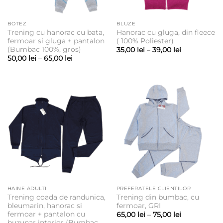
BOTEZ
BLUZE
Trening cu hanorac cu bata,
Hanorac cu gluga, din fleece
fermoar si gluga + pantalon
( 100% Poliester)
(Bumbac 100%, gros)
Interval
35,00
lei
–
39,00
lei
de
Interval
50,00
lei
–
65,00
lei
prețuri:
de
35,00 lei
prețuri:
până
50,00 lei
la
până
39,00 lei
la
65,00 lei
HAINE ADULTI
PREFERATELE CLIENTILOR
Trening coada de randunica,
Trening din bumbac, cu
bleumarin, hanorac si
fermoar, GRI
fermoar + pantalon cu
Interval
65,00
lei
–
75,00
lei
de
buzunar interior (Bumbac