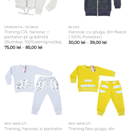
GRADINITA / SCOALA
BLUZE
Trening CR, hanorac +
Hanorac cu gluga, din fleece
pantalon pt grădiniță
( 100% Poliester)
(Bumbac 100%semigros)bej
Interval
30,00
lei
–
39,00
lei
de
Interval
75,00
lei
–
85,00
lei
prețuri:
de
30,00 lei
prețuri:
până
75,00 lei
la
până
39,00 lei
la
85,00 lei
NOU NASCUTI
NOU NASCUTI
Trening, hanorac si pantalon
Trening fara gluga, din