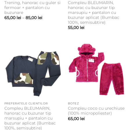
Trening, hanorac cu guler si
Compleu BLEUMARIN,
fermoar + pantalon cu
hanorac cu buzunar tip
buzunare
marsupiu + pantalon cu
buzunar aplicat (Bumbac
Interval
65,00
lei
–
85,00
lei
de
100%, semisubtire)
prețuri:
55,00
lei
65,00 lei
până
la
85,00 lei
PREFERATELE CLIENTILOR
BOTEZ
Compleu BLEUMARIN,
Compleu coco cu urechiuse
hanorac cu buzunar tip
(100% micropoliester)
marsupiu + pantalon cu
65,00
lei
buzunar aplicat (Bumbac
100%, semisubtire)