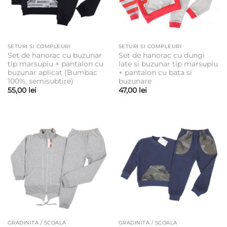
SETURI SI COMPLEURI
SETURI SI COMPLEURI
Set de hanorac cu buzunar
Set de hanorac cu dungi
tip marsupiu + pantalon cu
late si buzunar tip marsupiu
buzunar aplicat (Bumbac
+ pantalon cu bata si
100%, semisubtire)
buzunare
55,00
lei
47,00
lei
GRADINITA / SCOALA
GRADINITA / SCOALA