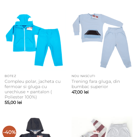
prețuri:
65,00 lei
până
la
85,00 lei
BOTEZ
NOU NASCUTI
Compleu polar, jacheta cu
Trening fara gluga, din
fermoar si gluga cu
bumbac superior
urechiuse + pantalon (
47,00
lei
Poliester 100%)
55,00
lei
-40%