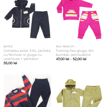
53,00 lei
BOTEZ
NOU NASCUTI
Compleu polar 3-6L, jacheta
Trening fara gluga, din
cu fermoar si gluga cu
bumbac semisubtire
urechiuse + pantalon
Interval
47,00
lei
–
52,00
lei
de
55,00
lei
prețuri:
47,00 lei
până
la
52,00 lei