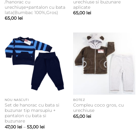
/hanorac cu
urechiuse si buzunare
urechiușe+pantalon cu bata
aplicate
lata(Bumbac 100%,Gros)
65,00
lei
65,00
lei
NOU NASCUTI
BOTEZ
Set de hanorac cu bata si
Compleu coco gros, cu
buzunar tip marsupiu +
urechiuse
pantalon cu bata si
65,00
lei
buzunare
Interval
47,00
lei
–
53,00
lei
de
prețuri:
47,00 lei