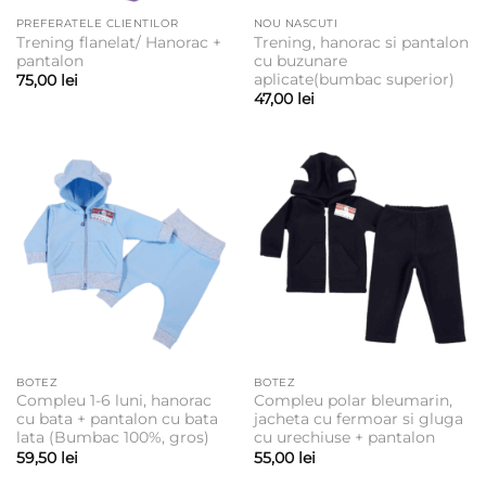
PREFERATELE CLIENTILOR
NOU NASCUTI
Trening flanelat/ Hanorac +
Trening, hanorac si pantalon
pantalon
cu buzunare
aplicate(bumbac superior)
75,00
lei
47,00
lei
BOTEZ
BOTEZ
Compleu 1-6 luni, hanorac
Compleu polar bleumarin,
cu bata + pantalon cu bata
jacheta cu fermoar si gluga
lata (Bumbac 100%, gros)
cu urechiuse + pantalon
59,50
lei
55,00
lei