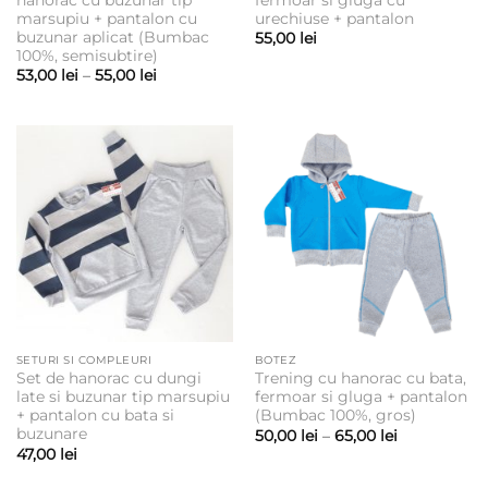
marsupiu + pantalon cu
urechiuse + pantalon
buzunar aplicat (Bumbac
55,00
lei
100%, semisubtire)
Interval
53,00
lei
–
55,00
lei
de
prețuri:
53,00 lei
până
la
55,00 lei
SETURI SI COMPLEURI
BOTEZ
Set de hanorac cu dungi
Trening cu hanorac cu bata,
late si buzunar tip marsupiu
fermoar si gluga + pantalon
+ pantalon cu bata si
(Bumbac 100%, gros)
buzunare
Interval
50,00
lei
–
65,00
lei
de
47,00
lei
prețuri:
50,00 lei