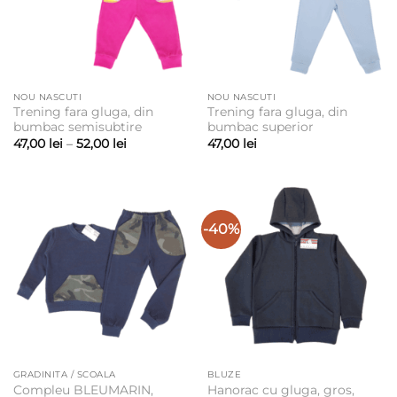
NOU NASCUTI
NOU NASCUTI
Trening fara gluga, din
Trening fara gluga, din
bumbac semisubtire
bumbac superior
Interval
47,00
lei
–
52,00
lei
47,00
lei
de
prețuri:
47,00 lei
până
la
52,00 lei
-40%
GRADINITA / SCOALA
BLUZE
Compleu BLEUMARIN,
Hanorac cu gluga, gros,