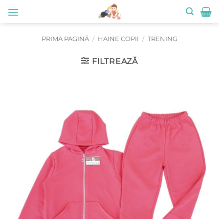
Skip
to
content
PRIMA PAGINĂ
/
HAINE COPII
/
TRENING
FILTREAZĂ