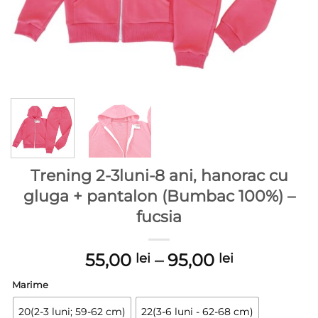
Trening 2-3luni-8 ani, hanorac cu
gluga + pantalon (Bumbac 100%) –
fucsia
Interval
55,00
–
95,00
lei
lei
de
Marime
prețuri:
55,00 lei
20(2-3 luni; 59-62 cm)
22(3-6 luni - 62-68 cm)