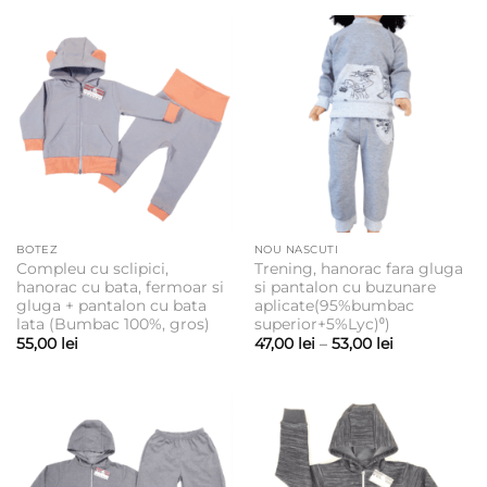
până
la
65,00 lei
BOTEZ
NOU NASCUTI
Compleu cu sclipici,
Trening, hanorac fara gluga
hanorac cu bata, fermoar si
si pantalon cu buzunare
gluga + pantalon cu bata
aplicate(95%bumbac
lata (Bumbac 100%, gros)
superior+5%Lyc)⁰)
Interval
55,00
lei
47,00
lei
–
53,00
lei
de
prețuri:
47,00 lei
până
la
53,00 lei