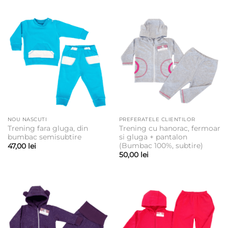
NOU NASCUTI
PREFERATELE CLIENTILOR
Trening fara gluga, din
Trening cu hanorac, fermoar
bumbac semisubtire
si gluga + pantalon
(Bumbac 100%, subtire)
47,00
lei
50,00
lei