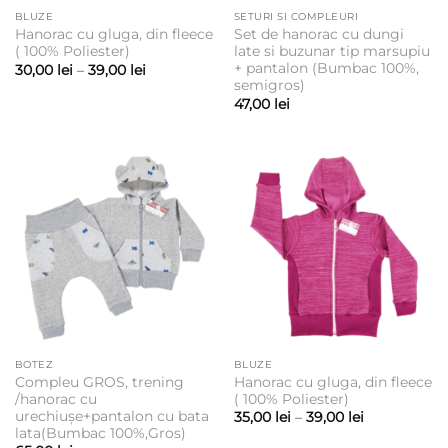
BLUZE
SETURI SI COMPLEURI
Hanorac cu gluga, din fleece
Set de hanorac cu dungi
( 100% Poliester)
late si buzunar tip marsupiu
+ pantalon (Bumbac 100%,
Interval
30,00
lei
–
39,00
lei
de
semigros)
prețuri:
47,00
lei
30,00 lei
până
la
39,00 lei
BOTEZ
BLUZE
Compleu GROS, trening
Hanorac cu gluga, din fleece
/hanorac cu
( 100% Poliester)
urechiușe+pantalon cu bata
Interval
35,00
lei
–
39,00
lei
de
lata(Bumbac 100%,Gros)
prețuri: