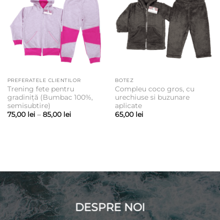
PREFERATELE CLIENTILOR
BOTEZ
Trening fete pentru
Compleu coco gros, cu
gradiniță (Bumbac 100%,
urechiuse si buzunare
semisubtire)
aplicate
Interval
75,00
lei
–
85,00
lei
65,00
lei
de
prețuri:
75,00 lei
până
la
85,00 lei
DESPRE NOI