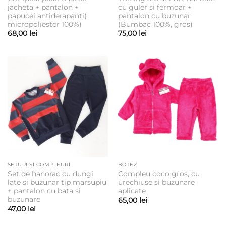
jacheta + pantalon +
cu guler si fermoar +
papucei antiderapanți(
pantalon cu buzunar
micropoliester 100%)
(Bumbac 100%, gros)
68,00
lei
75,00
lei
SETURI SI COMPLEURI
BOTEZ
Set de hanorac cu dungi
Compleu coco gros, cu
late si buzunar tip marsupiu
urechiuse si buzunare
+ pantalon cu bata si
aplicate
buzunare
65,00
lei
47,00
lei