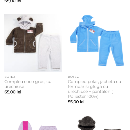
65,00
lei
35,00 lei
până
la
39,00 lei
BOTEZ
BOTEZ
Compleu coco gros, cu
Compleu polar, jacheta cu
urechiuse
fermoar si gluga cu
urechiuse + pantalon (
65,00
lei
Poliester 100%)
55,00
lei