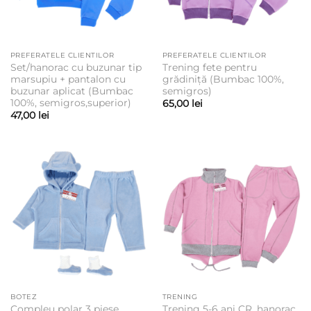
PREFERATELE CLIENTILOR
PREFERATELE CLIENTILOR
Set/hanorac cu buzunar tip
Trening fete pentru
marsupiu + pantalon cu
grădiniță (Bumbac 100%,
buzunar aplicat (Bumbac
semigros)
100%, semigros,superior)
65,00
lei
47,00
lei
BOTEZ
TRENING
Compleu polar 3 piese,
Trening 5-6 ani CR, hanorac