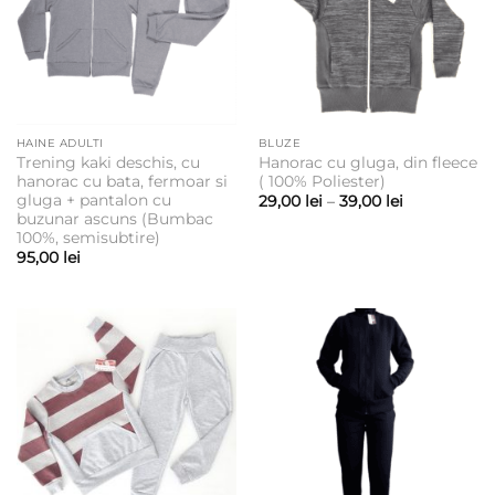
HAINE ADULTI
BLUZE
Trening kaki deschis, cu
Hanorac cu gluga, din fleece
hanorac cu bata, fermoar si
( 100% Poliester)
gluga + pantalon cu
Interval
29,00
lei
–
39,00
lei
de
buzunar ascuns (Bumbac
prețuri:
100%, semisubtire)
29,00 lei
95,00
lei
până
la
39,00 lei