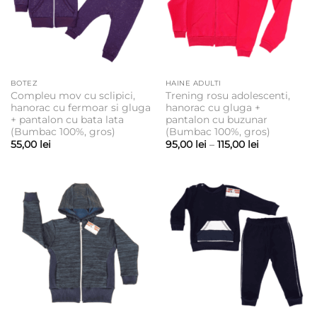
BOTEZ
HAINE ADULTI
Compleu mov cu sclipici,
Trening rosu adolescenti,
hanorac cu fermoar si gluga
hanorac cu gluga +
+ pantalon cu bata lata
pantalon cu buzunar
(Bumbac 100%, gros)
(Bumbac 100%, gros)
Interval
55,00
lei
95,00
lei
–
115,00
lei
de
prețuri:
95,00 lei
până
la
115,00 lei