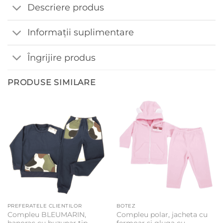
Descriere produs
Informații suplimentare
Îngrijire produs
PRODUSE SIMILARE
PREFERATELE CLIENTILOR
BOTEZ
Compleu BLEUMARIN,
Compleu polar, jacheta cu
hanorac cu buzunar tip
fermoar si gluga cu