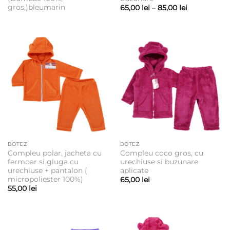
gros,)bleumarin
Interval
65,00
lei
–
85,00
lei
de
prețuri:
65,00 lei
până
la
85,00 lei
BOTEZ
BOTEZ
Compleu polar, jacheta cu
Compleu coco gros, cu
fermoar si gluga cu
urechiuse si buzunare
urechiuse + pantalon (
aplicate
micropoliester 100%)
65,00
lei
55,00
lei