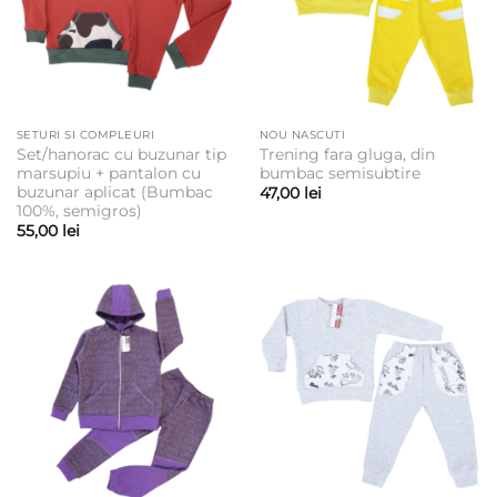
SETURI SI COMPLEURI
NOU NASCUTI
Set/hanorac cu buzunar tip
Trening fara gluga, din
marsupiu + pantalon cu
bumbac semisubtire
buzunar aplicat (Bumbac
47,00
lei
100%, semigros)
55,00
lei