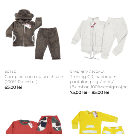
BOTEZ
GRADINITA / SCOALA
Compleu coco cu urechiuse
Trening CR, hanorac +
(100% Poliester)
pantalon pt grădiniță
(Bumbac 100%semigros)bej
65,00
lei
Interval
75,00
lei
–
85,00
lei
de
prețuri:
75,00 lei
până
la
85,00 lei