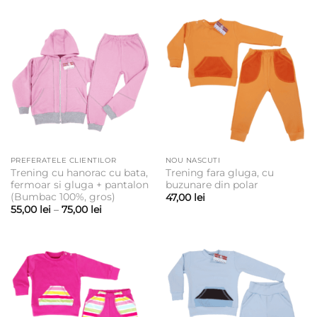
PREFERATELE CLIENTILOR
NOU NASCUTI
Trening cu hanorac cu bata,
Trening fara gluga, cu
fermoar si gluga + pantalon
buzunare din polar
(Bumbac 100%, gros)
47,00
lei
Interval
55,00
lei
–
75,00
lei
de
prețuri:
55,00 lei
până
la
75,00 lei