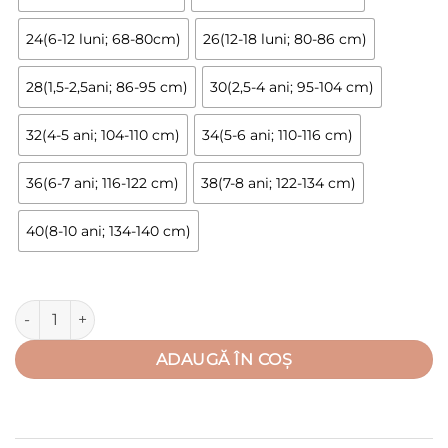
până
la
24(6-12 luni; 68-80cm)
26(12-18 luni; 80-86 cm)
95,00 lei
28(1,5-2,5ani; 86-95 cm)
30(2,5-4 ani; 95-104 cm)
32(4-5 ani; 104-110 cm)
34(5-6 ani; 110-116 cm)
36(6-7 ani; 116-122 cm)
38(7-8 ani; 122-134 cm)
40(8-10 ani; 134-140 cm)
Cantitate Trening 2-3luni-8 ani, hanorac cu gluga + pantalon 
ADAUGĂ ÎN COȘ