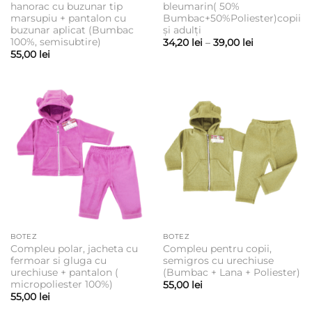
hanorac cu buzunar tip
bleumarin( 50%
marsupiu + pantalon cu
Bumbac+50%Poliester)copii
buzunar aplicat (Bumbac
și adulți
100%, semisubtire)
Interval
34,20
lei
–
39,00
lei
de
55,00
lei
prețuri:
34,20 lei
până
la
39,00 lei
BOTEZ
BOTEZ
Compleu polar, jacheta cu
Compleu pentru copii,
fermoar si gluga cu
semigros cu urechiuse
urechiuse + pantalon (
(Bumbac + Lana + Poliester)
micropoliester 100%)
55,00
lei
55,00
lei