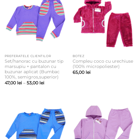
PREFERATELE CLIENTILOR
BOTEZ
Set/hanorac cu buzunar tip
Compleu coco cu urechiuse
marsupiu + pantalon cu
(100% micropoliester)
buzunar aplicat (Bumbac
65,00
lei
100%, semigros,superior)
Interval
47,00
lei
–
53,00
lei
de
prețuri:
47,00 lei
până
la
53,00 lei