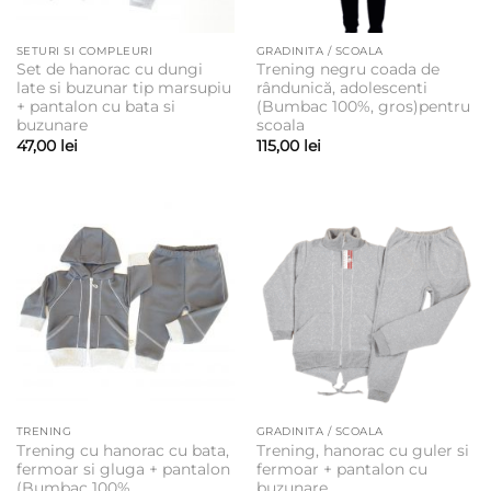
SETURI SI COMPLEURI
GRADINITA / SCOALA
Set de hanorac cu dungi
Trening negru coada de
late si buzunar tip marsupiu
rândunică, adolescenti
+ pantalon cu bata si
(Bumbac 100%, gros)pentru
buzunare
scoala
47,00
lei
115,00
lei
TRENING
GRADINITA / SCOALA
Trening cu hanorac cu bata,
Trening, hanorac cu guler si
fermoar si gluga + pantalon
fermoar + pantalon cu
(Bumbac 100%,
buzunare