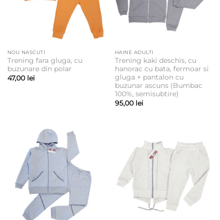
NOU NASCUTI
HAINE ADULTI
Trening fara gluga, cu
Trening kaki deschis, cu
buzunare din polar
hanorac cu bata, fermoar si
gluga + pantalon cu
47,00
lei
buzunar ascuns (Bumbac
100%, semisubtire)
95,00
lei