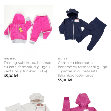
până
la
52,00 lei
TRENING
BOTEZ
Trening subțire, cu hanorac
Compleu bleumarin,
cu bata, fermoar si gluga +
hanorac cu fermoar si gluga
pantalon (Bumbac 100%)
+ pantalon cu bata lata
(Bumbac 100%, gros)
65,00
lei
55,00
lei