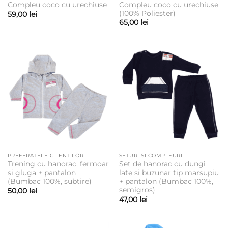
Compleu coco cu urechiuse
Compleu coco cu urechiuse
(100% Poliester)
59,00
lei
65,00
lei
PREFERATELE CLIENTILOR
SETURI SI COMPLEURI
Trening cu hanorac, fermoar
Set de hanorac cu dungi
si gluga + pantalon
late si buzunar tip marsupiu
(Bumbac 100%, subtire)
+ pantalon (Bumbac 100%,
semigros)
50,00
lei
47,00
lei