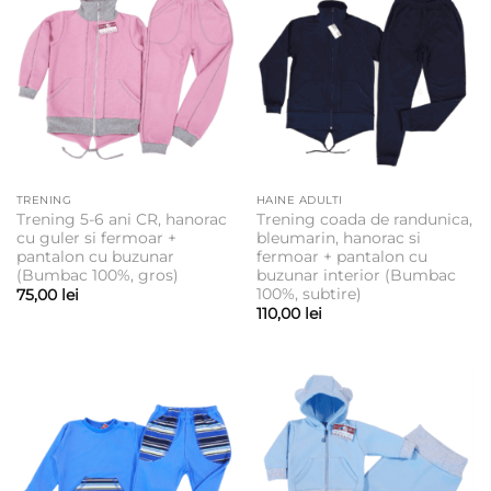
TRENING
HAINE ADULTI
Trening 5-6 ani CR, hanorac
Trening coada de randunica,
cu guler si fermoar +
bleumarin, hanorac si
pantalon cu buzunar
fermoar + pantalon cu
(Bumbac 100%, gros)
buzunar interior (Bumbac
100%, subtire)
75,00
lei
110,00
lei