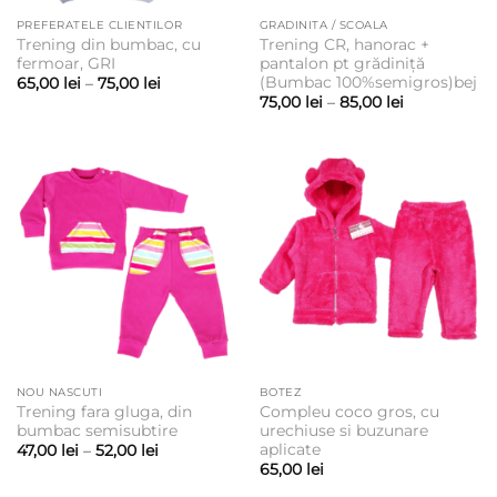
PREFERATELE CLIENTILOR
GRADINITA / SCOALA
Trening din bumbac, cu
Trening CR, hanorac +
fermoar, GRI
pantalon pt grădiniță
(Bumbac 100%semigros)bej
Interval
65,00
lei
–
75,00
lei
de
Interval
75,00
lei
–
85,00
lei
prețuri:
de
65,00 lei
prețuri:
până
75,00 lei
la
până
75,00 lei
la
85,00 lei
NOU NASCUTI
BOTEZ
Trening fara gluga, din
Compleu coco gros, cu
bumbac semisubtire
urechiuse si buzunare
aplicate
Interval
47,00
lei
–
52,00
lei
de
65,00
lei
prețuri:
47,00 lei