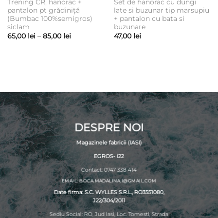
Trening CR, hanorac +
Set de hanorac cu dungi
pantalon pt grădiniță
late si buzunar tip marsupiu
(Bumbac 100%semigros)
+ pantalon cu bata si
siclam
buzunare
Interval
65,00
lei
–
85,00
lei
47,00
lei
de
prețuri:
65,00 lei
până
la
85,00 lei
DESPRE NOI
Magazinele fabricii (IASI)
EGROS- i22
Contact: 0747 338 414
EMAIL: BOCA.MADALINA.I@GMAIL.COM
Date firma: S.C. WYLLES S.R.L., RO3551080,
J22/304/2011
Sediu Social: RO, Jud Iasi, Loc. Tomesti, Strada