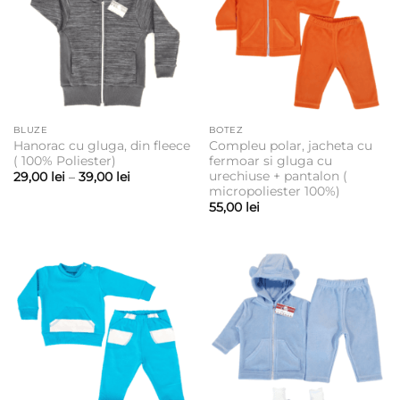
BLUZE
BOTEZ
Hanorac cu gluga, din fleece
Compleu polar, jacheta cu
( 100% Poliester)
fermoar si gluga cu
urechiuse + pantalon (
Interval
29,00
lei
–
39,00
lei
de
micropoliester 100%)
prețuri:
55,00
lei
29,00 lei
până
la
39,00 lei