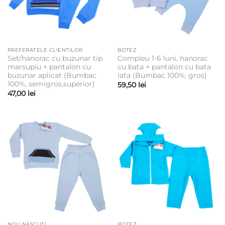
PREFERATELE CLIENTILOR
BOTEZ
Set/hanorac cu buzunar tip
Compleu 1-6 luni, hanorac
marsupiu + pantalon cu
cu bata + pantalon cu bata
buzunar aplicat (Bumbac
lata (Bumbac 100%, gros)
100%, semigros,superior)
59,50
lei
47,00
lei
NOU NASCUTI
BOTEZ