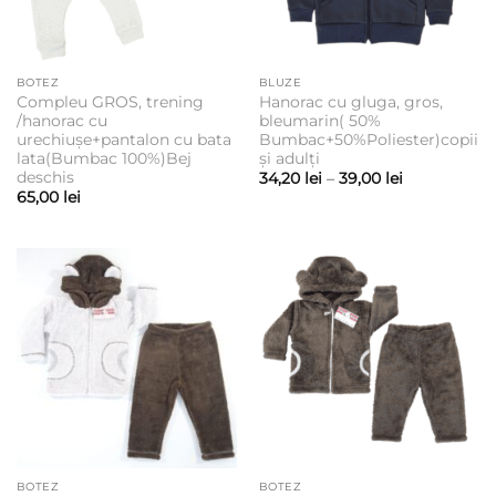
BOTEZ
BLUZE
Compleu GROS, trening
Hanorac cu gluga, gros,
/hanorac cu
bleumarin( 50%
urechiușe+pantalon cu bata
Bumbac+50%Poliester)copii
lata(Bumbac 100%)Bej
și adulți
deschis
Interval
34,20
lei
–
39,00
lei
de
65,00
lei
prețuri:
34,20 lei
până
la
39,00 lei
BOTEZ
BOTEZ