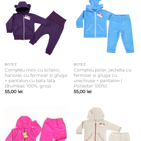
BOTEZ
BOTEZ
Compleu mov cu sclipici,
Compleu polar, jacheta cu
hanorac cu fermoar si gluga
fermoar si gluga cu
+ pantalon cu bata lata
urechiuse + pantalon (
(Bumbac 100%, gros)
Poliester 100%)
55,00
lei
55,00
lei