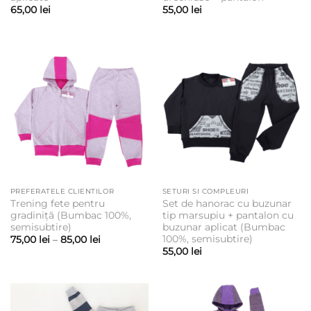
65,00
lei
55,00
lei
PREFERATELE CLIENTILOR
SETURI SI COMPLEURI
Trening fete pentru
Set de hanorac cu buzunar
gradiniță (Bumbac 100%,
tip marsupiu + pantalon cu
semisubtire)
buzunar aplicat (Bumbac
100%, semisubtire)
Interval
75,00
lei
–
85,00
lei
de
55,00
lei
prețuri:
75,00 lei
până
la
85,00 lei