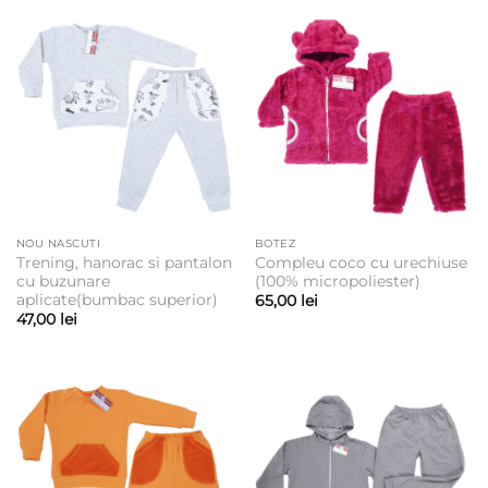
NOU NASCUTI
BOTEZ
Trening, hanorac si pantalon
Compleu coco cu urechiuse
cu buzunare
(100% micropoliester)
aplicate(bumbac superior)
65,00
lei
47,00
lei