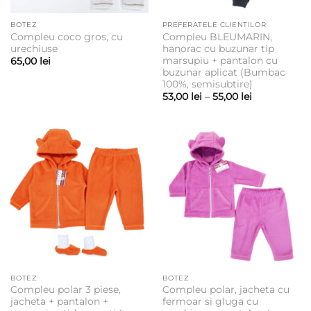
BOTEZ
PREFERATELE CLIENTILOR
Compleu coco gros, cu
Compleu BLEUMARIN,
urechiuse
hanorac cu buzunar tip
marsupiu + pantalon cu
65,00
lei
buzunar aplicat (Bumbac
100%, semisubtire)
Interval
53,00
lei
–
55,00
lei
de
prețuri:
53,00 lei
până
la
55,00 lei
BOTEZ
BOTEZ
Compleu polar 3 piese,
Compleu polar, jacheta cu
jacheta + pantalon +
fermoar si gluga cu