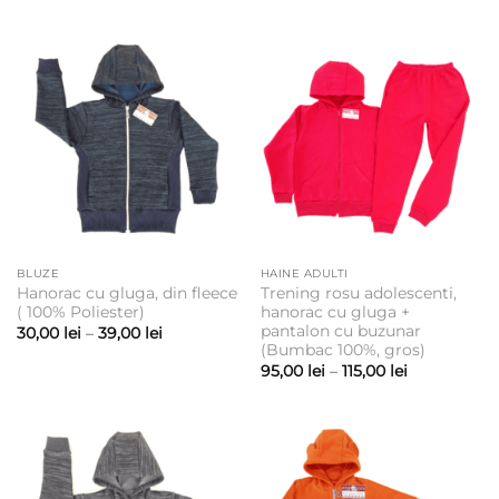
65,00 lei
până
la
85,00 lei
BLUZE
HAINE ADULTI
Hanorac cu gluga, din fleece
Trening rosu adolescenti,
( 100% Poliester)
hanorac cu gluga +
pantalon cu buzunar
Interval
30,00
lei
–
39,00
lei
de
(Bumbac 100%, gros)
prețuri:
Interval
95,00
lei
–
115,00
lei
30,00 lei
de
până
prețuri:
la
95,00 lei
39,00 lei
până
la
115,00 lei