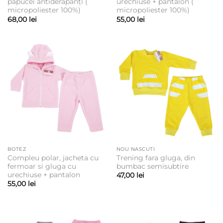
papucei antiderapanți (
urechiuse + pantalon (
micropoliester 100%)
micropoliester 100%)
68,00
lei
55,00
lei
BOTEZ
NOU NASCUTI
Compleu polar, jacheta cu
Trening fara gluga, din
fermoar si gluga cu
bumbac semisubtire
urechiuse + pantalon
47,00
lei
55,00
lei