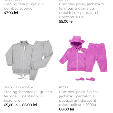
Trening fara gluga, din
Compleu polar, jacheta cu
bumbac superior
fermoar si gluga cu
urechiuse + pantalon (
47,00
lei
Poliester 100%)
55,00
lei
GRADINITA / SCOALA
BOTEZ
Trening, hanorac cu guler si
Compleu polar 3 piese,
fermoar + pantalon cu
jacheta + pantalon +
buzunare
papucei antiderapanți (
micropoliester 100%)
Interval
65,00
lei
–
85,00
lei
de
68,00
lei
prețuri: