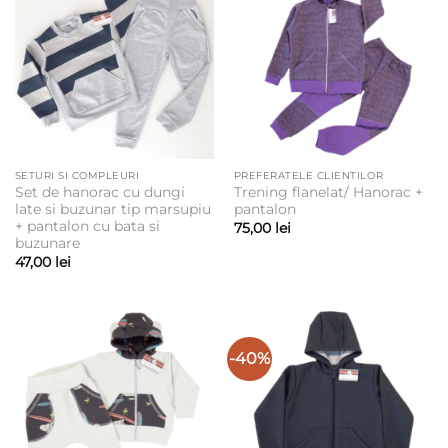
SETURI SI COMPLEURI
PREFERATELE CLIENTILOR
Set de hanorac cu dungi
Trening flanelat/ Hanorac +
late si buzunar tip marsupiu
pantalon
+ pantalon cu bata si
75,00
lei
buzunare
47,00
lei
-40%