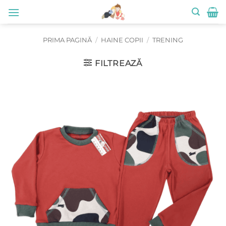
Skip
to
content
PRIMA PAGINĂ
/
HAINE COPII
/
TRENING
FILTREAZĂ