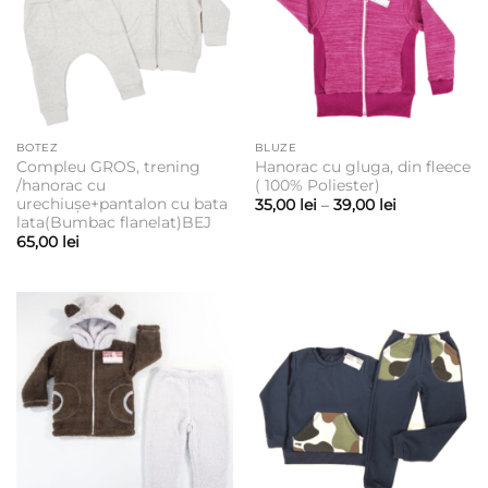
BOTEZ
BLUZE
Compleu GROS, trening
Hanorac cu gluga, din fleece
/hanorac cu
( 100% Poliester)
urechiușe+pantalon cu bata
Interval
35,00
lei
–
39,00
lei
de
lata(Bumbac flanelat)BEJ
prețuri:
65,00
lei
35,00 lei
până
la
39,00 lei