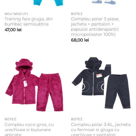
NOU NASCUTI
BOTEZ
Trening fara gluga, din
Compleu polar 3 piese,
bumbac semisubtire
jacheta + pantalon +
papucei antiderapanți(
47,00
lei
micropoliester 100%)
68,00
lei
BOTEZ
BOTEZ
Compleu coco gros, cu
Compleu polar 3-6L, jacheta
urechiuse si buzunare
cu fermoar si gluga cu
aplicate
urechiuse + pantalon