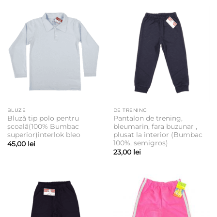
30,00 lei
până
la
35,00 lei
BLUZE
DE TRENING
Bluză tip polo pentru
Pantalon de trening,
școală(100% Bumbac
bleumarin, fara buzunar ,
superior)interlok bleo
plusat la interior (Bumbac
100%, semigros)
45,00
lei
23,00
lei