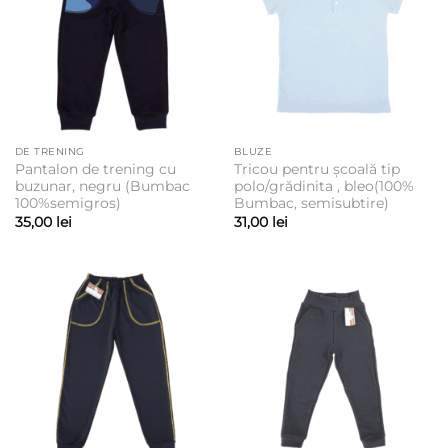
DE TRENING
BLUZE
Pantalon de trening cu
Tricou pentru școală tip
buzunar, negru (Bumbac
polo/grădinita , bleo(100%
100%semigros)
Bumbac, semisubtire)
35,00
lei
31,00
lei