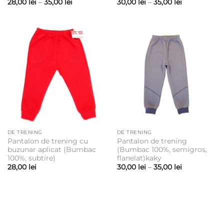
Interval
Interval
28,00
lei
–
35,00
lei
30,00
lei
–
35,00
lei
de
de
prețuri:
prețuri:
28,00 lei
30,00 lei
până
până
la
la
35,00 lei
35,00 lei
DE TRENING
DE TRENING
Pantalon de trening cu
Pantalon de trening
buzunar aplicat (Bumbac
(Bumbac 100%, semigros,
100%, subtire)
flanelat)kaky
Interval
28,00
lei
30,00
lei
–
35,00
lei
de
prețuri:
30,00 lei
până
la
35,00 lei