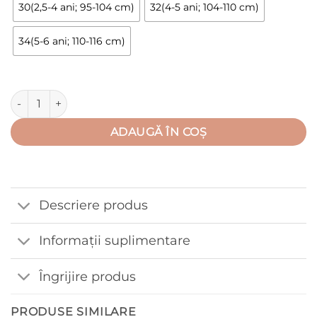
la
30(2,5-4 ani; 95-104 cm)
32(4-5 ani; 104-110 cm)
35,00 lei
34(5-6 ani; 110-116 cm)
Cantitate Pantalon de trening cu buzunar, albastru (Bumbac 
ADAUGĂ ÎN COȘ
Descriere produs
Informații suplimentare
Îngrijire produs
PRODUSE SIMILARE