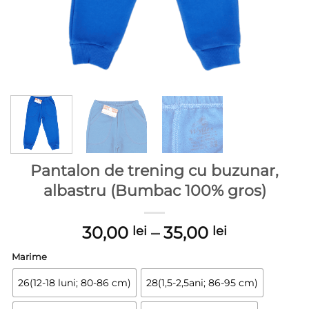
Pantalon de trening cu buzunar,
albastru (Bumbac 100% gros)
Interval
30,00
–
35,00
lei
lei
de
Marime
prețuri:
30,00 lei
26(12-18 luni; 80-86 cm)
28(1,5-2,5ani; 86-95 cm)
până