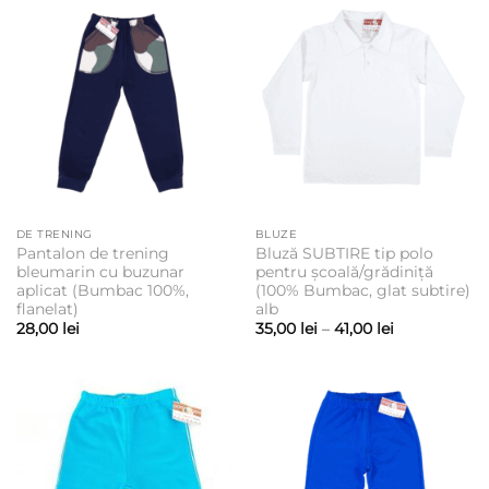
până
la
40,00 lei
DE TRENING
BLUZE
Pantalon de trening
Bluză SUBTIRE tip polo
bleumarin cu buzunar
pentru școală/grădiniță
aplicat (Bumbac 100%,
(100% Bumbac, glat subtire)
flanelat)
alb
Interval
28,00
lei
35,00
lei
–
41,00
lei
de
prețuri:
35,00 lei
până
la
41,00 lei