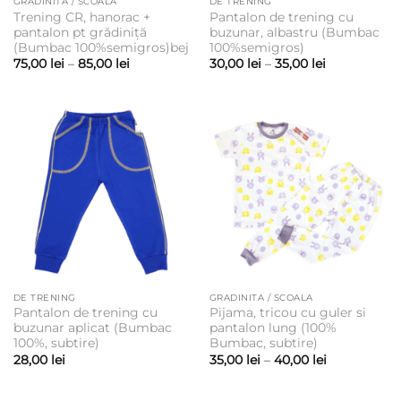
GRADINITA / SCOALA
DE TRENING
Trening CR, hanorac +
Pantalon de trening cu
pantalon pt grădiniță
buzunar, albastru (Bumbac
(Bumbac 100%semigros)bej
100%semigros)
Interval
Interval
75,00
lei
–
85,00
lei
30,00
lei
–
35,00
lei
de
de
prețuri:
prețuri:
75,00 lei
30,00 lei
până
până
la
la
85,00 lei
35,00 lei
DE TRENING
GRADINITA / SCOALA
Pantalon de trening cu
Pijama, tricou cu guler si
buzunar aplicat (Bumbac
pantalon lung (100%
100%, subtire)
Bumbac, subtire)
Interval
28,00
lei
35,00
lei
–
40,00
lei
de
prețuri:
35,00 lei