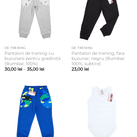
DE TRENING
DE TRENING
Pantalon de trening cu
Pantalon de trening, fara
buzunare pentru gradiniță
buzunar, negru (Bumbac
(Bumbac 100%)
100%, subtire)
Interval
30,00
lei
–
35,00
lei
23,00
lei
de
prețuri:
30,00 lei
până
la
35,00 lei