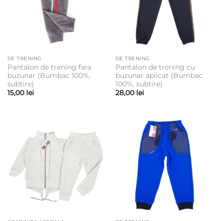
DE TRENING
DE TRENING
Pantalon de trening fara
Pantalon de trening cu
buzunar (Bumbac 100%,
buzunar aplicat (Bumbac
subtire)
100%, subtire)
15,00
lei
28,00
lei