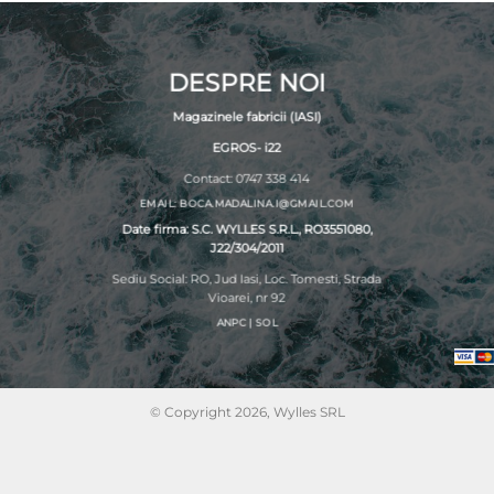
DESPRE NOI
Magazinele fabricii (IASI)
EGROS- i22
Contact: 0747 338 414
EMAIL: BOCA.MADALINA.I@GMAIL.COM
Date firma: S.C. WYLLES S.R.L., RO3551080,
J22/304/2011
Sediu Social: RO, Jud Iasi, Loc. Tomesti, Strada
Vioarei, nr 92
ANPC
|
SOL
© Copyright 2026, Wylles SRL