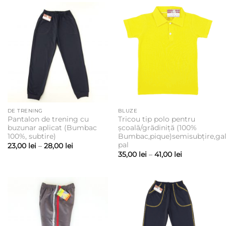
până
la
28,00 lei
DE TRENING
BLUZE
Pantalon de trening cu
Tricou tip polo pentru
buzunar aplicat (Bumbac
școală/grădiniță (100%
100%, subtire)
Bumbac,pique)semisubțire,ga
pal
Interval
23,00
lei
–
28,00
lei
de
Interval
35,00
lei
–
41,00
lei
prețuri:
de
23,00 lei
prețuri:
până
35,00 lei
la
până
28,00 lei
la
41,00 lei