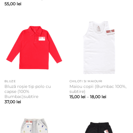
55,00
lei
BLUZE
CHILOTI SI MAIOURI
Bluză roșie tip polo cu
Maiou copii (Bumbac 100%,
capse (100%
subtire)
Bumbac)subtire
Interval
15,00
lei
–
18,00
lei
de
37,00
lei
prețuri:
15,00 lei
până
la
18,00 lei