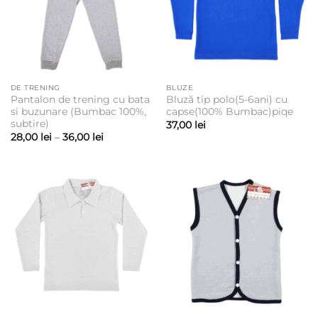
DE TRENING
BLUZE
Pantalon de trening cu bata
Bluză tip polo(5-6ani) cu
si buzunare (Bumbac 100%,
capse(100% Bumbac)piqe
subtire)
37,00
lei
Interval
28,00
lei
–
36,00
lei
de
prețuri:
28,00 lei
până
la
36,00 lei