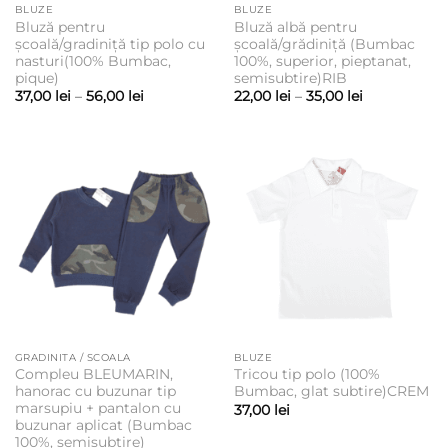
BLUZE
BLUZE
Bluză pentru
Bluză albă pentru
școală/gradiniță tip polo cu
școală/grădiniță (Bumbac
nasturi(100% Bumbac,
100%, superior, pieptanat,
pique)
semisubtire)RIB
Interval
Interval
37,00
lei
–
56,00
lei
22,00
lei
–
35,00
lei
de
de
prețuri:
prețuri:
37,00 lei
22,00 lei
până
până
la
la
56,00 lei
35,00 lei
GRADINITA / SCOALA
BLUZE
Compleu BLEUMARIN,
Tricou tip polo (100%
hanorac cu buzunar tip
Bumbac, glat subtire)CREM
marsupiu + pantalon cu
37,00
lei
buzunar aplicat (Bumbac
100%, semisubtire)