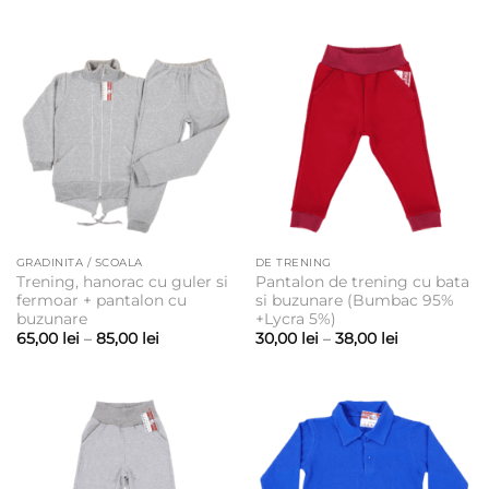
GRADINITA / SCOALA
DE TRENING
Trening, hanorac cu guler si
Pantalon de trening cu bata
fermoar + pantalon cu
si buzunare (Bumbac 95%
buzunare
+Lycra 5%)
Interval
Interval
65,00
lei
–
85,00
lei
30,00
lei
–
38,00
lei
de
de
prețuri:
prețuri:
65,00 lei
30,00 lei
până
până
la
la
85,00 lei
38,00 lei