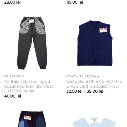
28,00
lei
115,00
lei
DE TRENING
GRADINITA / SCOALA
Pantalon de trening cu
Vesta din BUMBAC FOARTE
buzunar/6-10ani(Bumbac
GROS pentru școală/ grădi
100%)gri inchis
Interval
32,00
lei
–
39,00
lei
de
40,00
lei
prețuri:
32,00 lei
până
la
39,00 lei