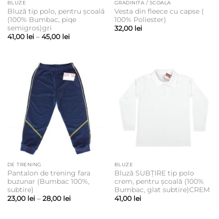
BLUZE
GRADINITA / SCOALA
Bluză tip polo, pentru școală
Vesta din fleece cu capse (
(100% Bumbac, piqe
100% Poliester)
semigros)gri
32,00
lei
Interval
41,00
lei
–
45,00
lei
de
prețuri:
41,00 lei
până
la
45,00 lei
DE TRENING
BLUZE
Pantalon de trening fara
Bluză SUBȚIRE tip polo
buzunar (Bumbac 100%,
crem, pentru școală (100%
subtire)
Bumbac, glat subtire)CREM
Interval
23,00
lei
–
28,00
lei
41,00
lei
de
prețuri:
23,00 lei