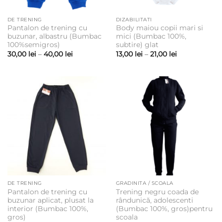
DE TRENING
DIZABILITATI
Pantalon de trening cu
Body maiou copii mari si
buzunar, albastru (Bumbac
mici (Bumbac 100%,
100%semigros)
subtire) glat
Interval
Interval
30,00
lei
–
40,00
lei
13,00
lei
–
21,00
lei
de
de
prețuri:
prețuri:
30,00 lei
13,00 lei
până
până
la
la
40,00 lei
21,00 lei
DE TRENING
GRADINITA / SCOALA
Pantalon de trening cu
Trening negru coada de
buzunar aplicat, plusat la
rândunică, adolescenti
interior (Bumbac 100%,
(Bumbac 100%, gros)pentru
gros)
scoala