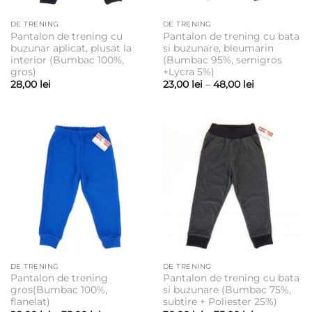
DE TRENING
DE TRENING
Pantalon de trening cu
Pantalon de trening cu bata
buzunar aplicat, plusat la
si buzunare, bleumarin
interior (Bumbac 100%,
(Bumbac 95%, semigros
gros)
+Lycra 5%)
Interval
28,00
lei
23,00
lei
–
48,00
lei
de
prețuri:
23,00 lei
până
la
48,00 lei
DE TRENING
DE TRENING
Pantalon de trening
Pantalon de trening cu bata
gros(Bumbac 100%,
si buzunare (Bumbac 75%,
flanelat)
subtire + Poliester 25%)