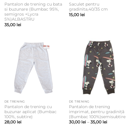
Pantalon de trening cu bata
Saculet pentru
si buzunare (Bumbac 95%,
gradinita,40/35 cm
semigros +Lycra
15,00
lei
5%)ALBASTRU
35,00
lei
DE TRENING
DE TRENING
Pantalon de trening cu
Pantalon de trening
buzunar aplicat (Bumbac
imprimat, pentru gradiniță
100%, subtire)
(Bumbac 100%)semisubtire
Interval
28,00
lei
30,00
lei
–
35,00
lei
de
prețuri: