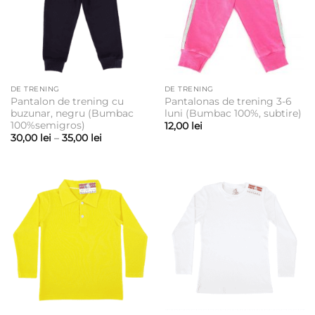
DE TRENING
DE TRENING
Pantalon de trening cu
Pantalonas de trening 3-6
buzunar, negru (Bumbac
luni (Bumbac 100%, subtire)
100%semigros)
12,00
lei
Interval
30,00
lei
–
35,00
lei
de
prețuri:
30,00 lei
până
la
35,00 lei