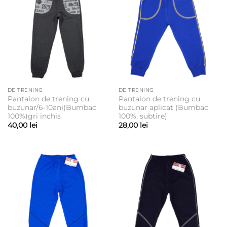
DE TRENING
DE TRENING
Pantalon de trening cu
Pantalon de trening cu
buzunar/6-10ani(Bumbac
buzunar aplicat (Bumbac
100%)gri inchis
100%, subtire)
40,00
lei
28,00
lei