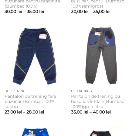
buzunare pentru gradiniță
buzunar, negru (Bumbac
(Bumbac 100%)
100%semigros)
Interval
Interval
30,00
lei
–
35,00
lei
30,00
lei
–
35,00
lei
de
de
prețuri:
prețuri:
30,00 lei
30,00 lei
până
până
la
la
35,00 lei
35,00 lei
DE TRENING
DE TRENING
Pantalon de trening fara
Pantalon de trening cu
buzunar (Bumbac 100%,
buzunar/6-10ani(Bumbac
subtire)
100%)gri inchis
Interval
Interval
23,00
lei
–
28,00
lei
35,00
lei
–
40,00
lei
de
de
prețuri:
prețuri:
23,00 lei
35,00 lei
până
până
la
la
28,00 lei
40,00 lei