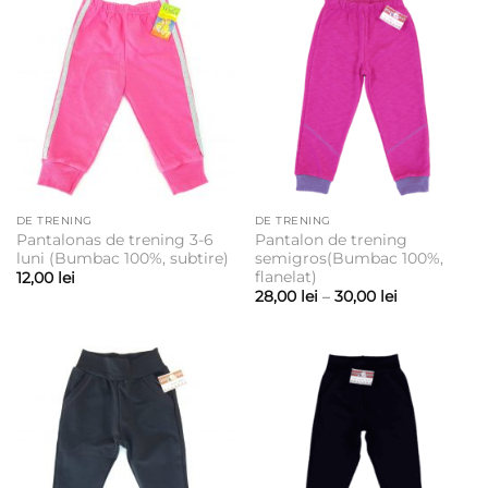
la
38,00 lei
DE TRENING
DE TRENING
Pantalonas de trening 3-6
Pantalon de trening
luni (Bumbac 100%, subtire)
semigros(Bumbac 100%,
flanelat)
12,00
lei
Interval
28,00
lei
–
30,00
lei
de
prețuri:
28,00 lei
până
la
30,00 lei