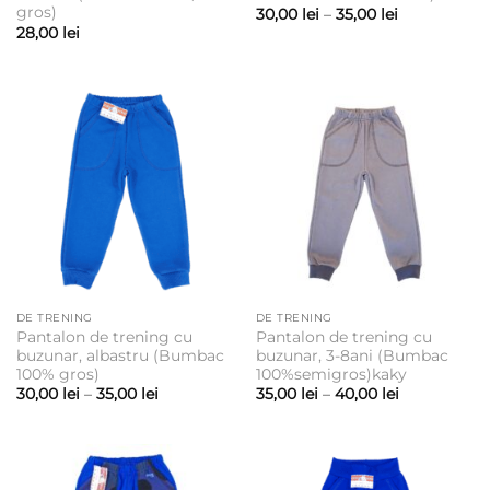
gros)
Interval
30,00
lei
–
35,00
lei
de
28,00
lei
prețuri:
30,00 lei
până
la
35,00 lei
DE TRENING
DE TRENING
Pantalon de trening cu
Pantalon de trening cu
buzunar, albastru (Bumbac
buzunar, 3-8ani (Bumbac
100% gros)
100%semigros)kaky
Interval
Interval
30,00
lei
–
35,00
lei
35,00
lei
–
40,00
lei
de
de
prețuri:
prețuri:
30,00 lei
35,00 lei
până
până
la
la
35,00 lei
40,00 lei