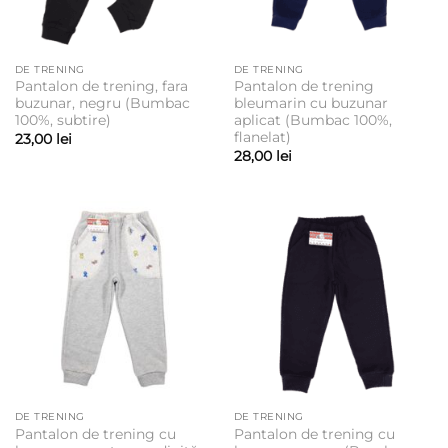
DE TRENING
DE TRENING
Pantalon de trening, fara
Pantalon de trening
buzunar, negru (Bumbac
bleumarin cu buzunar
100%, subtire)
aplicat (Bumbac 100%,
flanelat)
23,00
lei
28,00
lei
DE TRENING
DE TRENING
Pantalon de trening cu
Pantalon de trening cu