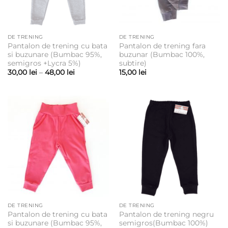
DE TRENING
DE TRENING
Pantalon de trening cu bata
Pantalon de trening fara
si buzunare (Bumbac 95%,
buzunar (Bumbac 100%,
semigros +Lycra 5%)
subtire)
Interval
30,00
lei
–
48,00
lei
15,00
lei
de
prețuri:
30,00 lei
până
la
48,00 lei
DE TRENING
DE TRENING
Pantalon de trening cu bata
Pantalon de trening negru
si buzunare (Bumbac 95%,
semigros(Bumbac 100%)