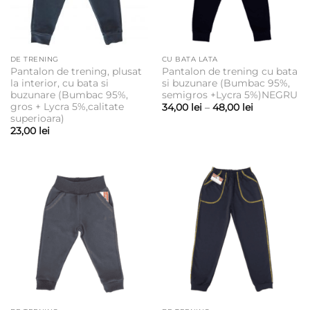
DE TRENING
CU BATA LATA
Pantalon de trening, plusat
Pantalon de trening cu bata
la interior, cu bata si
si buzunare (Bumbac 95%,
buzunare (Bumbac 95%,
semigros +Lycra 5%)NEGRU
gros + Lycra 5%,calitate
Interval
34,00
lei
–
48,00
lei
de
superioara)
prețuri:
23,00
lei
34,00 lei
până
la
48,00 lei