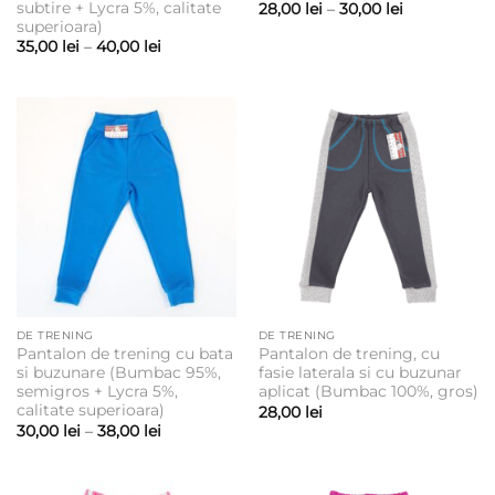
subtire + Lycra 5%, calitate
Interval
28,00
lei
–
30,00
lei
de
superioara)
prețuri:
Interval
35,00
lei
–
40,00
lei
28,00 lei
de
până
prețuri:
la
35,00 lei
30,00 lei
până
la
40,00 lei
DE TRENING
DE TRENING
Pantalon de trening cu bata
Pantalon de trening, cu
si buzunare (Bumbac 95%,
fasie laterala si cu buzunar
semigros + Lycra 5%,
aplicat (Bumbac 100%, gros)
calitate superioara)
28,00
lei
Interval
30,00
lei
–
38,00
lei
de
prețuri:
30,00 lei
până