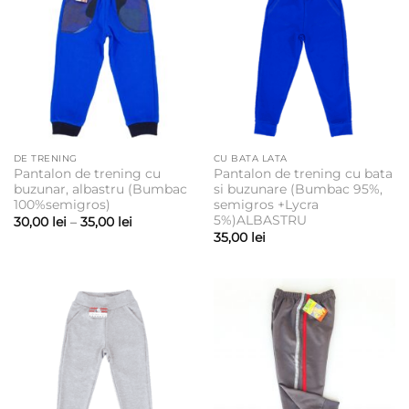
DE TRENING
CU BATA LATA
Pantalon de trening cu
Pantalon de trening cu bata
buzunar, albastru (Bumbac
si buzunare (Bumbac 95%,
100%semigros)
semigros +Lycra
5%)ALBASTRU
Interval
30,00
lei
–
35,00
lei
de
35,00
lei
prețuri:
30,00 lei
până
la
35,00 lei