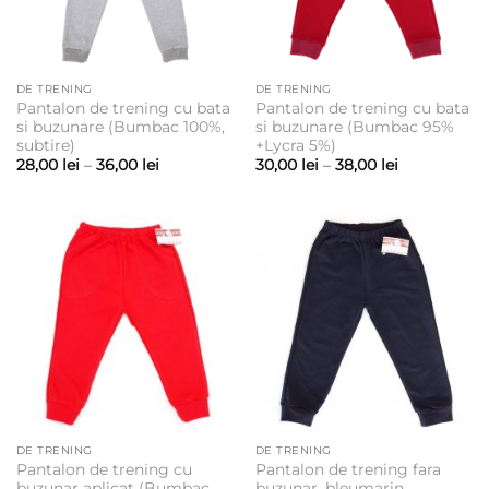
DE TRENING
DE TRENING
Pantalon de trening cu bata
Pantalon de trening cu bata
si buzunare (Bumbac 100%,
si buzunare (Bumbac 95%
subtire)
+Lycra 5%)
Interval
Interval
28,00
lei
–
36,00
lei
30,00
lei
–
38,00
lei
de
de
prețuri:
prețuri:
28,00 lei
30,00 lei
până
până
la
la
36,00 lei
38,00 lei
DE TRENING
DE TRENING
Pantalon de trening cu
Pantalon de trening fara
buzunar aplicat (Bumbac
buzunar, bleumarin