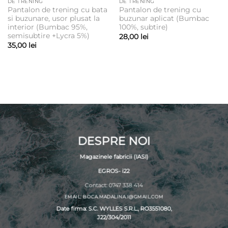
DE TRENING
DE TRENING
Pantalon de trening cu bata
Pantalon de trening cu
si buzunare, usor plusat la
buzunar aplicat (Bumbac
interior (Bumbac 95%,
100%, subtire)
semisubtire +Lycra 5%)
28,00
lei
35,00
lei
DESPRE NOI
Magazinele fabricii (IASI)
EGROS- i22
Contact: 0747 338 414
EMAIL: BOCA.MADALINA.I@GMAIL.COM
Date firma: S.C. WYLLES S.R.L., RO3551080,
J22/304/2011