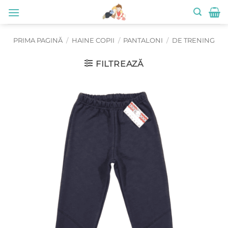
Skip
to
content
PRIMA PAGINĂ
/
HAINE COPII
/
PANTALONI
/
DE TRENING
FILTREAZĂ