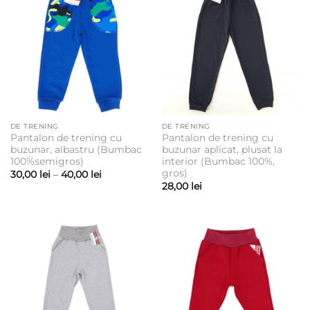
DE TRENING
DE TRENING
Pantalon de trening cu
Pantalon de trening cu
buzunar, albastru (Bumbac
buzunar aplicat, plusat la
100%semigros)
interior (Bumbac 100%,
gros)
Interval
30,00
lei
–
40,00
lei
de
28,00
lei
prețuri:
30,00 lei
până
la
40,00 lei