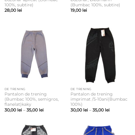
100%, subtire)
(Bumbac 100%, subtire)
28,00
lei
19,00
lei
DE TRENING
DE TRENING
Pantalon de trening
Pantalon de trening
(Bumbac 100%, semigros,
imprimat /5-10ani(Bumbac
flanelat)kaky
100%)
Interval
Interval
30,00
lei
–
35,00
lei
30,00
lei
–
35,00
lei
de
de
prețuri:
prețuri:
30,00 lei
30,00 lei
până
până
la
la
35,00 lei
35,00 lei