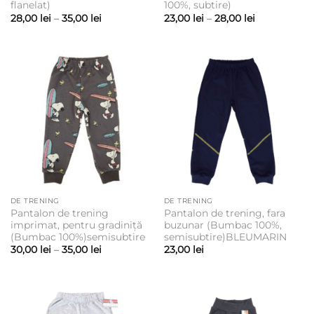
flanelat)
100%, subtire)
Interval
Interval
28,00
lei
–
35,00
lei
23,00
lei
–
28,00
lei
de
de
prețuri:
prețuri:
28,00 lei
23,00 lei
până
până
la
la
35,00 lei
28,00 lei
DE TRENING
DE TRENING
Pantalon de trening
Pantalon de trening, fara
imprimat, pentru gradiniță
buzunar (Bumbac 100%,
(Bumbac 100%)semisubtire
semisubtire)BLEUMARIN
Interval
30,00
lei
–
35,00
lei
23,00
lei
de
prețuri:
30,00 lei
până
la
35,00 lei