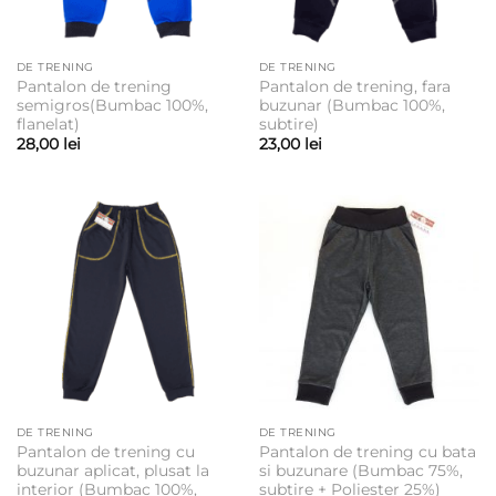
DE TRENING
DE TRENING
Pantalon de trening
Pantalon de trening, fara
semigros(Bumbac 100%,
buzunar (Bumbac 100%,
flanelat)
subtire)
28,00
lei
23,00
lei
DE TRENING
DE TRENING
Pantalon de trening cu
Pantalon de trening cu bata
buzunar aplicat, plusat la
si buzunare (Bumbac 75%,
interior (Bumbac 100%,
subtire + Poliester 25%)