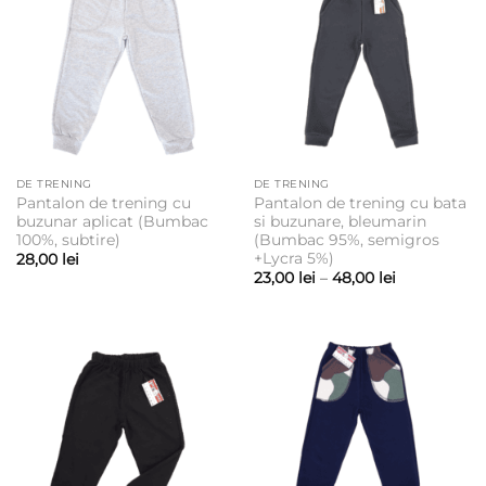
DE TRENING
DE TRENING
Pantalon de trening cu
Pantalon de trening cu bata
buzunar aplicat (Bumbac
si buzunare, bleumarin
100%, subtire)
(Bumbac 95%, semigros
+Lycra 5%)
28,00
lei
Interval
23,00
lei
–
48,00
lei
de
prețuri:
23,00 lei
până
la
48,00 lei