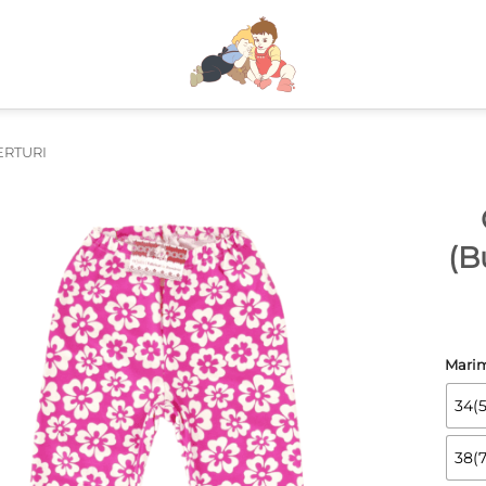
ERTURI
(B
Mari
34(5
38(7