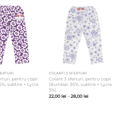
FERTURI
COLANTI 3 SFERTURI
rturi, pentru copii
Colant 3 sferturi, pentru copii
%, subtire + Lycra
(Bumbac 95%, subtire + Lycra
5%)
Interval
22,00
lei
–
28,00
lei
de
prețuri:
22,00 lei
până
la
28,00 lei