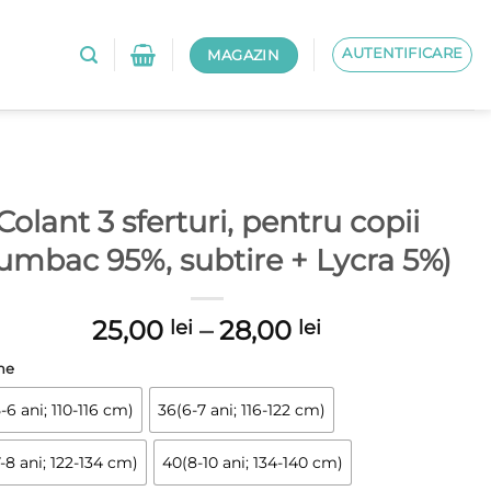
AUTENTIFICARE
MAGAZIN
Colant 3 sferturi, pentru copii
umbac 95%, subtire + Lycra 5%)
Interval
25,00
–
28,00
lei
lei
de
me
prețuri:
25,00 lei
-6 ani; 110-116 cm)
36(6-7 ani; 116-122 cm)
până
la
-8 ani; 122-134 cm)
40(8-10 ani; 134-140 cm)
28,00 lei