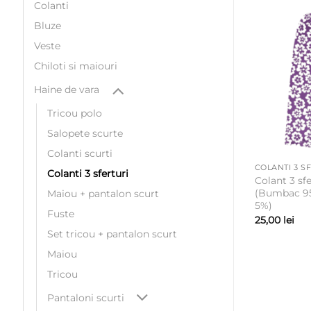
Colanti
Bluze
Veste
Chiloti si maiouri
Haine de vara
Tricou polo
Salopete scurte
Colanti scurti
COLANTI 3 S
Colanti 3 sferturi
Colant 3 sfe
(Bumbac 95
Maiou + pantalon scurt
5%)
Fuste
25,00
lei
Set tricou + pantalon scurt
Maiou
Tricou
Pantaloni scurti