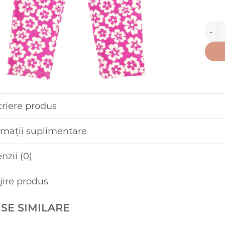
Canti
riere produs
rmații suplimentare
nzii (0)
ijire produs
SE SIMILARE