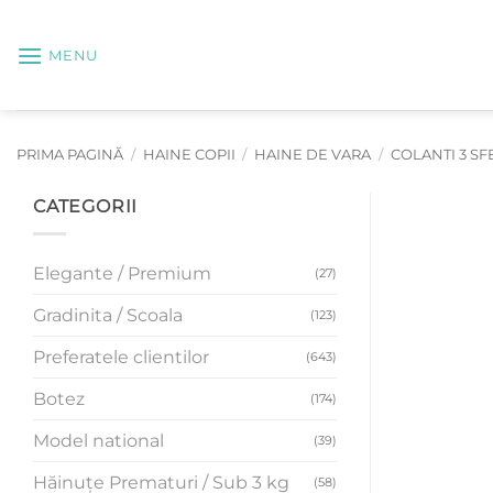
Skip
to
MENU
content
PRIMA PAGINĂ
/
HAINE COPII
/
HAINE DE VARA
/
COLANTI 3 SF
CATEGORII
Elegante / Premium
(27)
Gradinita / Scoala
(123)
Preferatele clientilor
(643)
Botez
(174)
Model national
(39)
Hăinuțe Prematuri / Sub 3 kg
(58)