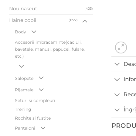
Nou nascuti
(403)
Haine copii
(1222)
Body
Accesorii imbracaminte(caciuli,
bavetele, manusi, papucei, fulare,
etc.)
Desc
Salopete
Info
Pijamale
Rece
Seturi si compleuri
Îngr
Trening
Rochite si fustite
PRODU
Pantaloni