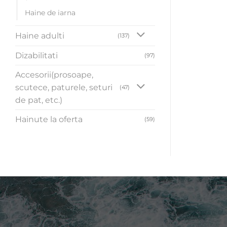
Haine de iarna
Haine adulti
(137)
Dizabilitati
(97)
Accesorii(prosoape,
scutece, paturele, seturi
(47)
de pat, etc.)
Hainute la oferta
(59)