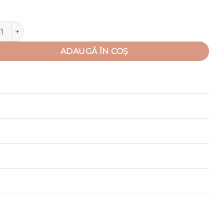
tate Colant 3 sferturi, pentru copii (Bumbac 95%, subtire + Lycra
ADAUGĂ ÎN COȘ