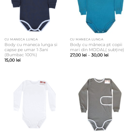
CU MANECA LUNGA
CU MANECA LUNGA
Body cu maneca lunga si
Body cu mâneca pt copii
capse pe umar 1-3ani
mari din MODAL( subțire)
(Bumbac 100%)
Interval
27,00
lei
–
30,00
lei
de
15,00
lei
prețuri:
27,00 lei
până
la
30,00 lei