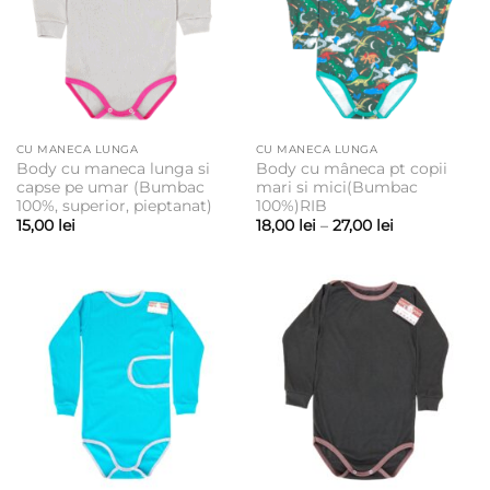
CU MANECA LUNGA
CU MANECA LUNGA
Body cu maneca lunga si
Body cu mâneca pt copii
capse pe umar (Bumbac
mari si mici(Bumbac
100%, superior, pieptanat)
100%)RIB
Interval
15,00
lei
18,00
lei
–
27,00
lei
de
prețuri:
18,00 lei
până
la
27,00 lei