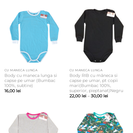
prețuri:
22,00 lei
până
la
30,00 lei
CU MANECA LUNGA
CU MANECA LUNGA
Body cu maneca lunga si
Body RIB cu mâneca si
capse pe umar (Bumbac
capse pe umar, pt copii
100%, subtire)
mari(Bumbac 100%,
superior, pieptanat)Negru
16,00
lei
Interval
22,00
lei
–
30,00
lei
de
prețuri:
22,00 lei
până
la
30,00 lei