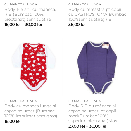
CU MANECA LUNGA
CU MANECA LUNGA
Body 1-15 ani, cu mânecă,
Body cu fereastră pt copii
RIB (Bumbac 100%,
cu GASTROSTOMA(Bumbac
pieptănat) semisubțire
100%semisubțire)RIB
Interval
18,00
lei
–
30,00
lei
38,00
lei
de
prețuri:
18,00 lei
până
la
30,00 lei
CU MANECA LUNGA
CU MANECA LUNGA
Body cu maneca lunga si
Body RIB cu mâneca si
capse pe umar (Bumbac
capse pe umar, pt copii
100% imprimat semigros)
mari(Bumbac 100%,
superior, pieptanat)Mov
18,00
lei
Interval
27,00
lei
–
30,00
lei
de