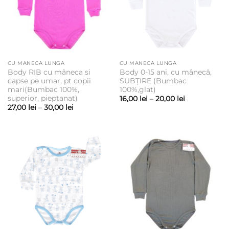
CU MANECA LUNGA
CU MANECA LUNGA
Body RIB cu mâneca si
Body 0-15 ani, cu mânecă,
capse pe umar, pt copii
SUBȚIRE (Bumbac
mari(Bumbac 100%,
100%,glat)
superior, pieptanat)
Interval
16,00
lei
–
20,00
lei
de
Interval
27,00
lei
–
30,00
lei
prețuri:
de
16,00 lei
prețuri:
până
27,00 lei
la
până
20,00 lei
la
30,00 lei