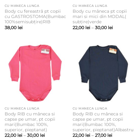
CU MANECA LUNGA
CU MANECA LUNGA
Body cu fereastră pt copii
Body cu mâneca pt copii
cu GASTROSTOMA(Bumbac
mari si mici din MODAL(
100%semisubțire)RIB
subțire)verde
Interval
38,00
lei
22,00
lei
–
30,00
lei
de
prețuri:
22,00 lei
până
la
30,00 lei
CU MANECA LUNGA
CU MANECA LUNGA
Body RIB cu mâneca si
Body RIB cu mâneca si
capse pe umar, pt copii
capse pe umar, pt copii
mari(Bumbac 100%,
mari(Bumbac 100%,
superior, pieptanat)
superior, pieptanat)Albastru
Interval
Interval
22,00
lei
–
30,00
lei
22,00
lei
–
27,00
lei