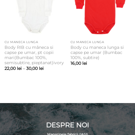
CU MANECA LUNGA
CU MANECA LUNGA
Body RIB cu mâneca si
Body cu maneca lunga si
capse pe umar, pt copii
capse pe umar (Bumbac
mari(Bumbac 100%,
100%, subtire)
semisubtire, pieptanat)ivory
16,00
lei
Interval
22,00
lei
–
30,00
lei
de
prețuri:
22,00 lei
până
la
30,00 lei
DESPRE NOI
Magazinele fabricii (IASI)