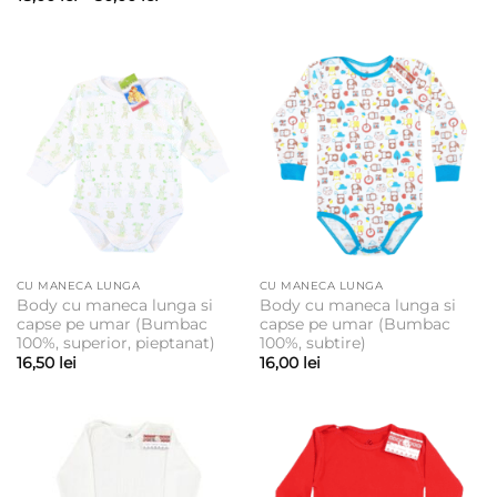
prețuri:
de
27,00 lei
prețuri:
până
18,00 lei
la
până
30,00 lei
la
30,00 lei
CU MANECA LUNGA
CU MANECA LUNGA
Body cu maneca lunga si
Body cu maneca lunga si
capse pe umar (Bumbac
capse pe umar (Bumbac
100%, superior, pieptanat)
100%, subtire)
16,50
lei
16,00
lei