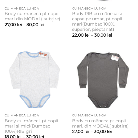
CU MANECA LUNGA
CU MANECA LUNGA
Body cu mâneca pt copii
Body RIB cu mâneca si
mari din MODAL( subțire)
capse pe umar, pt copii
mari(Bumbac 100%,
Interval
27,00
lei
–
30,00
lei
de
superior, pieptanat)
prețuri:
Interval
22,00
lei
–
30,00
lei
27,00 lei
de
până
prețuri:
la
22,00 lei
30,00 lei
până
la
30,00 lei
CU MANECA LUNGA
CU MANECA LUNGA
Body cu mâneci, pt copii
Body cu mâneca pt copii
mari si mici(Bumbac
mari, din MODAL( subțire)
100%)RIB gri
Interval
27,00
lei
–
30,00
lei
de
Interval
18,00
lei
–
30,00
lei