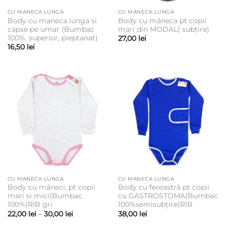
CU MANECA LUNGA
CU MANECA LUNGA
Body cu maneca lunga si
Body cu mâneca pt copii
capse pe umar (Bumbac
mari din MODAL( subțire)
100%, superior, pieptanat)
27,00
lei
16,50
lei
CU MANECA LUNGA
CU MANECA LUNGA
Body cu mâneci, pt copii
Body cu fereastră pt copii
mari si mici(Bumbac
cu GASTROSTOMA(Bumbac
100%)RIB gri
100%semisubțire)RIB
Interval
22,00
lei
–
30,00
lei
38,00
lei
de