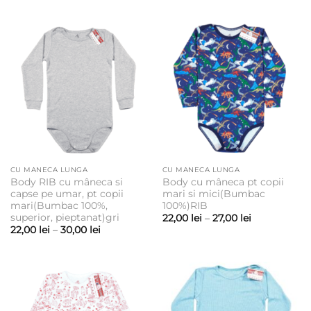
prețuri:
27,00 lei
până
la
30,00 lei
CU MANECA LUNGA
CU MANECA LUNGA
Body RIB cu mâneca si
Body cu mâneca pt copii
capse pe umar, pt copii
mari si mici(Bumbac
mari(Bumbac 100%,
100%)RIB
superior, pieptanat)gri
Interval
22,00
lei
–
27,00
lei
de
Interval
22,00
lei
–
30,00
lei
prețuri:
de
22,00 lei
prețuri:
până
22,00 lei
la
până
27,00 lei
la
30,00 lei