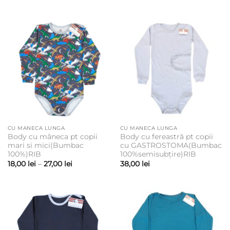
de
de
prețuri:
prețuri:
22,00 lei
22,00 lei
până
până
la
la
30,00 lei
27,00 lei
CU MANECA LUNGA
CU MANECA LUNGA
Body cu mâneca pt copii
Body cu fereastră pt copii
mari si mici(Bumbac
cu GASTROSTOMA(Bumbac
100%)RIB
100%semisubțire)RIB
Interval
18,00
lei
–
27,00
lei
38,00
lei
de
prețuri:
18,00 lei
până
la
27,00 lei