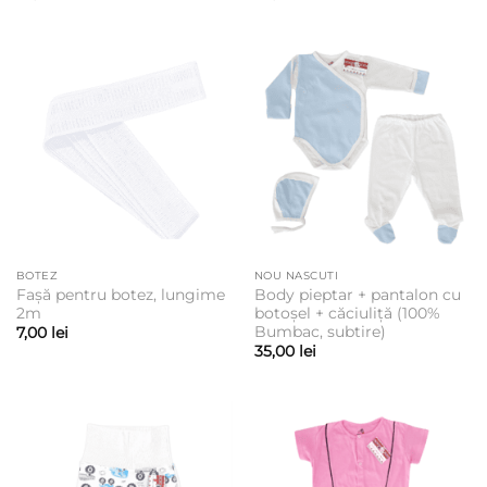
BOTEZ
NOU NASCUTI
Fașă pentru botez, lungime
Body pieptar + pantalon cu
2m
botoșel + căciuliță (100%
Bumbac, subtire)
7,00
lei
35,00
lei