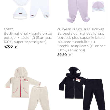
BOTEZ
CU CAPSE IN FATA SI PE PICIOARE
Body național + pantalon cu
Salopeta cu maneca lunga,
botoșel + căciuliță (Bumbac
botosel, plus capse in fata si
100%, superior,semigros)
picioare + caciulita cu
urechiuse aplicate (Bumbac
47,00
lei
100%, semigros)
59,50
lei