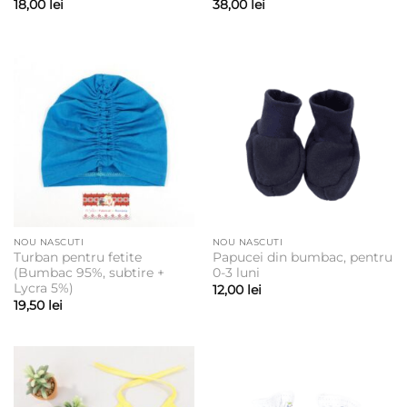
18,00
lei
38,00
lei
NOU NASCUTI
NOU NASCUTI
Turban pentru fetite
Papucei din bumbac, pentru
(Bumbac 95%, subtire +
0-3 luni
Lycra 5%)
12,00
lei
19,50
lei