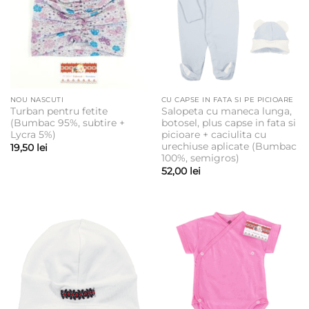
NOU NASCUTI
CU CAPSE IN FATA SI PE PICIOARE
Turban pentru fetite
Salopeta cu maneca lunga,
(Bumbac 95%, subtire +
botosel, plus capse in fata si
Lycra 5%)
picioare + caciulita cu
urechiuse aplicate (Bumbac
19,50
lei
100%, semigros)
52,00
lei