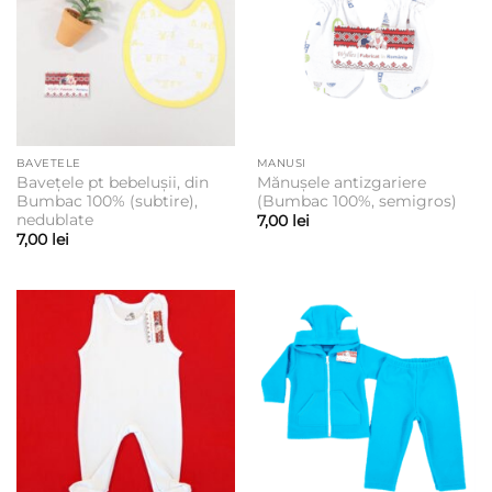
BAVETELE
MANUSI
Bavețele pt bebelușii, din
Mănușele antizgariere
Bumbac 100% (subtire),
(Bumbac 100%, semigros)
nedublate
7,00
lei
7,00
lei