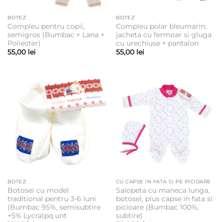
BOTEZ
BOTEZ
Compleu pentru copii,
Compleu polar bleumarin,
semigros (Bumbac + Lana +
jacheta cu fermoar si gluga
Poliester)
cu urechiuse + pantalon
55,00
lei
55,00
lei
BOTEZ
CU CAPSE IN FATA SI PE PICIOARE
Botosei cu model
Salopeta cu maneca lunga,
traditional pentru 3-6 luni
botosel, plus capse in fata si
(Bumbac 95%, semisubtire
picioare (Bumbac 100%,
+5% Lycra)pq unt
subtire)