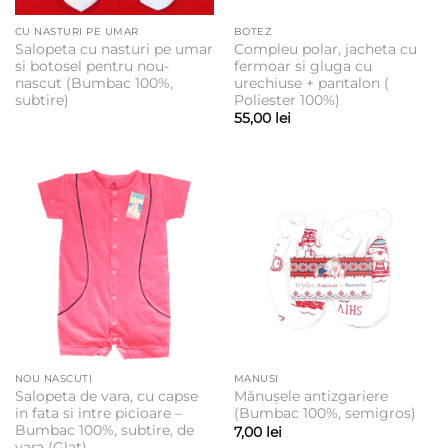
CU NASTURI PE UMAR
BOTEZ
Salopeta cu nasturi pe umar
Compleu polar, jacheta cu
si botosel pentru nou-
fermoar si gluga cu
nascut (Bumbac 100%,
urechiuse + pantalon (
subtire)
Poliester 100%)
55,00
lei
NOU NASCUTI
MANUSI
Salopeta de vara, cu capse
Mănușele antizgariere
in fata si intre picioare –
(Bumbac 100%, semigros)
Bumbac 100%, subtire, de
7,00
lei
vara (Glat)