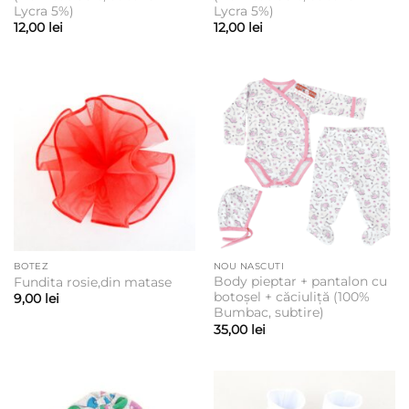
Lycra 5%)
Lycra 5%)
12,00
lei
12,00
lei
BOTEZ
NOU NASCUTI
Body pieptar + pantalon cu
Fundita rosie,din matase
botoșel + căciuliță (100%
9,00
lei
Bumbac, subtire)
35,00
lei