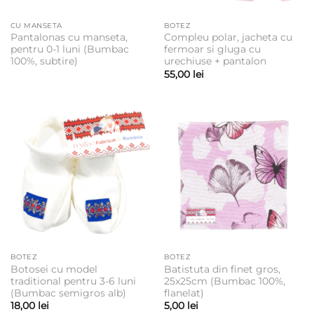
CU MANSETA
BOTEZ
Pantalonas cu manseta,
Compleu polar, jacheta cu
pentru 0-1 luni (Bumbac
fermoar si gluga cu
100%, subtire)
urechiuse + pantalon
55,00
lei
BOTEZ
BOTEZ
Botosei cu model
Batistuta din finet gros,
traditional pentru 3-6 luni
25x25cm (Bumbac 100%,
(Bumbac semigros alb)
flanelat)
18,00
lei
5,00
lei