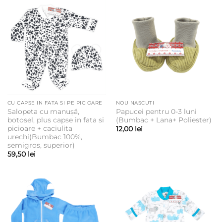
15,00 lei
CU CAPSE IN FATA SI PE PICIOARE
NOU NASCUTI
Salopeta cu manușă,
Papucei pentru 0-3 luni
botosel, plus capse in fata si
(Bumbac + Lana+ Poliester)
picioare + caciulita
12,00
lei
urechi(Bumbac 100%,
semigros, superior)
59,50
lei