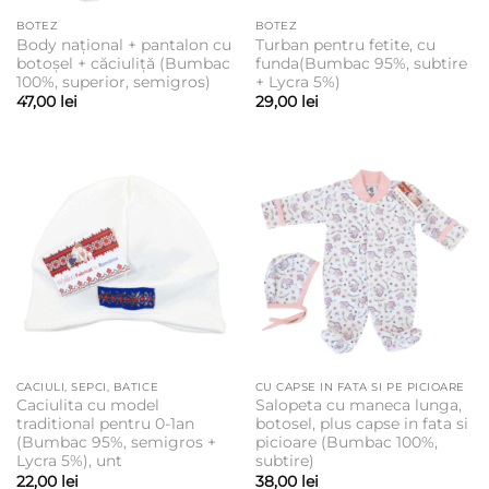
BOTEZ
BOTEZ
Body național + pantalon cu
Turban pentru fetite, cu
botoșel + căciuliță (Bumbac
funda(Bumbac 95%, subtire
100%, superior, semigros)
+ Lycra 5%)
47,00
lei
29,00
lei
CACIULI, SEPCI, BATICE
CU CAPSE IN FATA SI PE PICIOARE
Caciulita cu model
Salopeta cu maneca lunga,
traditional pentru 0-1an
botosel, plus capse in fata si
(Bumbac 95%, semigros +
picioare (Bumbac 100%,
Lycra 5%), unt
subtire)
22,00
lei
38,00
lei