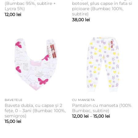
(Bumbac 95%, subtire +
botosel, plus capse in fata si
Lycra 5%)
picioare (Bumbac 100%,
subtire)
12,00
lei
38,00
lei
BAVETELE
CU MANSETA
Baveta dubla, cu capse și 2
Pantalon cu manseta (100%
fețe, 0 – 3ani (Bumbac 100%,
Bumbac, subtire)
semigros)
Interval
12,00
lei
–
15,00
lei
de
15,00
lei
prețuri:
12,00 lei
până
la