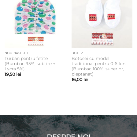
NOU NASCUTI
BOTEZ
Turban pentru fetite
Botosei cu model
(Bumbac 95%, subtire +
traditional pentru 0-6 luni
Lycra 5%)
(Bumbac 100%, superior,
pieptanat)
19,50
lei
16,00
lei