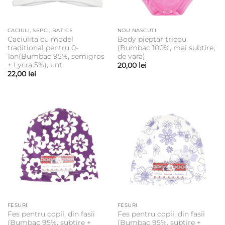
CACIULI, SEPCI, BATICE
NOU NASCUTI
Caciulita cu model
Body pieptar tricou
traditional pentru 0-
(Bumbac 100%, mai subtire,
1an(Bumbac 95%, semigros
de vara)
+ Lycra 5%), unt
20,00
lei
22,00
lei
FESURI
FESURI
Fes pentru copii, din fasii
Fes pentru copii, din fasii
(Bumbac 95%, subtire +
(Bumbac 95%, subtire +