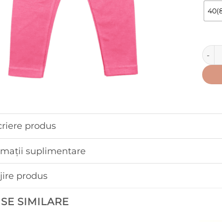
40(8
Canti
riere produs
rmații suplimentare
ijire produs
SE SIMILARE