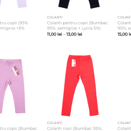
COLANTI
COLANT
tru copii (95%
Colanti pentru copii (Bumbac
Colant
emigros +5%
95%, semigros + Lycra 5%)
95%, s
Interval
11,00
lei
–
13,00
lei
15,00
l
de
prețuri:
11,00 lei
până
la
13,00 lei
COLANTI
COLANT
ntru copii (Bumbac
Colanti rosii (Bumbac 95%,
Colant