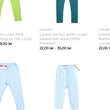
COLANTI
COLANT
tru copii (95%
Colanti termici pentru copii-
Colant
migros +5% Lycra)
adolescenti-adulti(100%
Bumba
Poliester)
Lycra)
Interval
9,00
lei
de
Interval
22,00
lei
–
35,00
lei
22,00
prețuri:
de
22,00 lei
prețuri:
până
22,00 lei
la
până
29,00 lei
la
35,00 lei