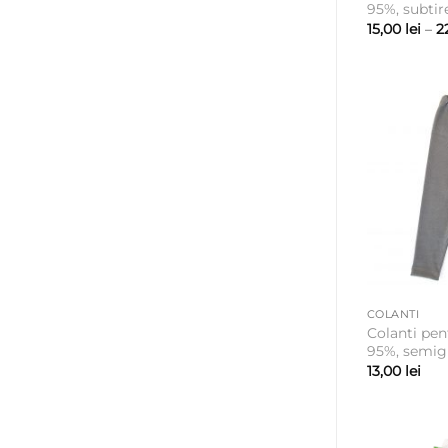
95%, subtir
15,00
lei
–
2
COLANTI
Colanti pe
95%, semigr
13,00
lei