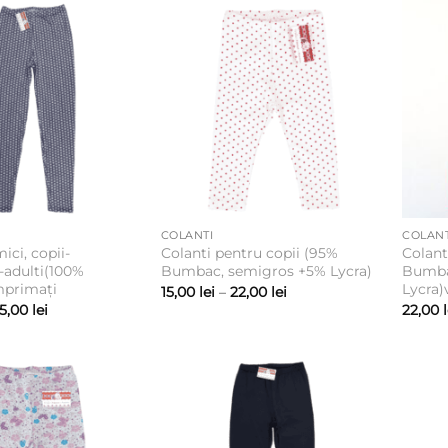
COLANTI
COLANT
ici, copii-
Colanti pentru copii (95%
Colant
-adulti(100%
Bumbac, semigros +5% Lycra)
Bumba
mprimați
Lycra)
Interval
15,00
lei
–
22,00
lei
de
Interval
5,00
lei
22,00
prețuri:
de
15,00 lei
prețuri:
până
22,00 lei
la
până
22,00 lei
la
35,00 lei