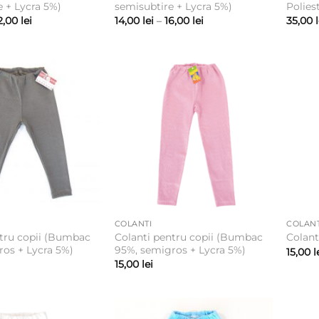
e + Lycra 5%)
semisubtire + Lycra 5%)
Polies
Interval
Interval
2,00
lei
14,00
lei
–
16,00
lei
35,00
de
de
prețuri:
prețuri:
15,00 lei
14,00 lei
până
până
la
la
22,00 lei
16,00 lei
COLANTI
COLANT
ntru copii (Bumbac
Colanti pentru copii (Bumbac
Colanti
os + Lycra 5%)
95%, semigros + Lycra 5%)
15,00
l
15,00
lei