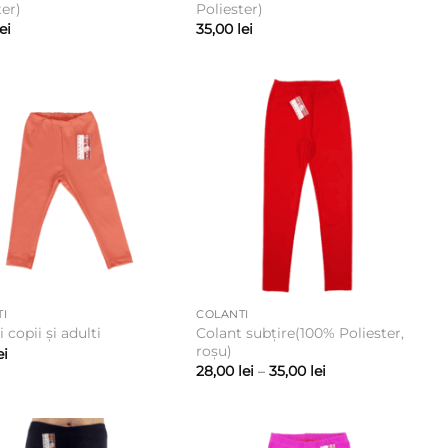
ter)
Poliester)
lei
35,00
lei
I
COLANTI
Colant subțire(100% Poliester,
 copii și adulti
roșu)
ei
Interval
28,00
lei
–
35,00
lei
de
prețuri:
28,00 lei
până
la