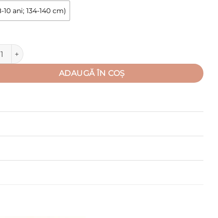
-10 ani; 134-140 cm)
tate Colanti pentru copii (Poliester 100%, semigros)
ADAUGĂ ÎN COȘ