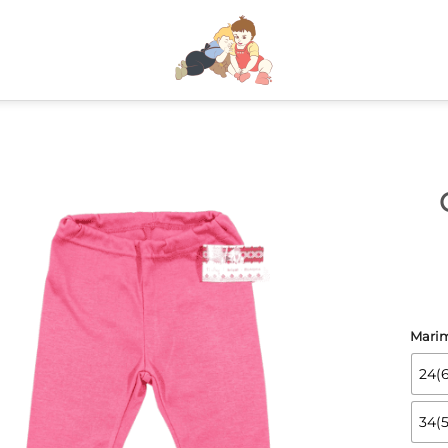
Mari
24(6
34(5