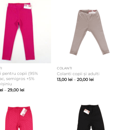
I
COLANTI
i pentru copii (95%
Colanti copii și adulti
c, semigros +5%
Interval
13,00
lei
–
20,00
lei
de
vișiniu
prețuri:
Interval
lei
–
29,00
lei
13,00 lei
de
până
prețuri:
la
22,00 lei
20,00 lei
până
la
29,00 lei