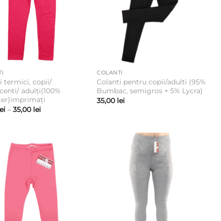
I
COLANTI
i termici, copii/
Colanti pentru copii/adulti (95%
centi/ adulți(100%
Bumbac, semigros + 5% Lycra)
ter)imprimați
35,00
lei
Interval
lei
–
35,00
lei
de
prețuri:
22,00 lei
până
la
35,00 lei