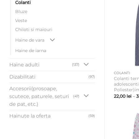
Colanti
Bluze
Veste
Chiloti si maiouri
Haine de vara
Haine de iarna
Haine adulti
(137)
COLANTI
Dizabilitati
(97)
Colanti term
adolescenti
Accesorii(prosoape,
Poliester)i
22,00
lei
–
3
scutece, paturele, seturi
(47)
de pat, etc.)
Hainute la oferta
(59)