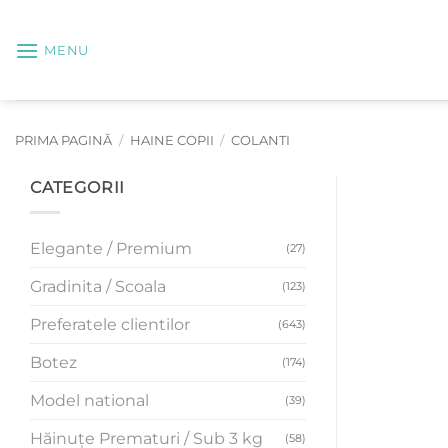
Skip
to
MENU
content
PRIMA PAGINĂ
/
HAINE COPII
/
COLANTI
CATEGORII
Elegante / Premium
(27)
Gradinita / Scoala
(123)
Preferatele clientilor
(643)
Botez
(174)
Model national
(39)
Hăinuțe Prematuri / Sub 3 kg
(58)