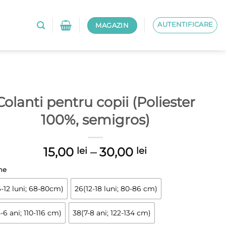
AUTENTIFICARE
MAGAZIN
Colanti pentru copii (Poliester
100%, semigros)
Interval
15,00
–
30,00
lei
lei
de
me
prețuri:
15,00 lei
-12 luni; 68-80cm)
26(12-18 luni; 80-86 cm)
până
la
-6 ani; 110-116 cm)
38(7-8 ani; 122-134 cm)
30,00 lei