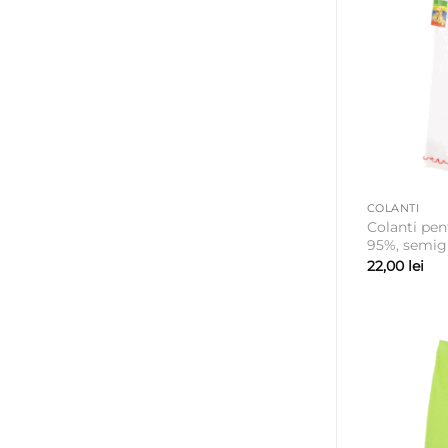
COLANTI
Colanti pe
95%, semigr
22,00
lei