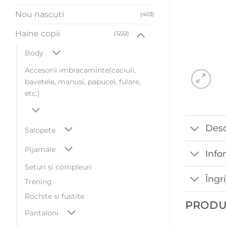
Nou nascuti
(403)
Haine copii
(1222)
Body
Accesorii imbracaminte(caciuli,
bavetele, manusi, papucei, fulare,
etc.)
Desc
Salopete
Pijamale
Info
Seturi si compleuri
Îngr
Trening
Rochite si fustite
PRODU
Pantaloni