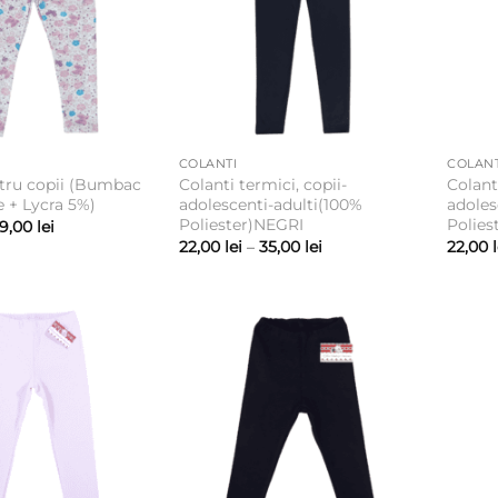
COLANTI
COLANT
ntru copii (Bumbac
Colanti termici, copii-
Colant
e + Lycra 5%)
adolescenti-adulti(100%
adoles
Poliester)NEGRI
Polies
Interval
9,00
lei
de
Interval
22,00
lei
–
35,00
lei
22,00
prețuri:
de
22,00 lei
prețuri:
până
22,00 lei
la
până
29,00 lei
la
35,00 lei