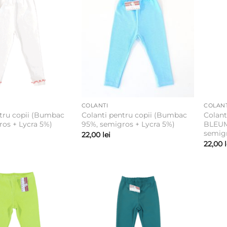
COLANTI
COLANT
ntru copii (Bumbac
Colanti pentru copii (Bumbac
Colant
os + Lycra 5%)
95%, semigros + Lycra 5%)
BLEUM
semigr
22,00
lei
22,00