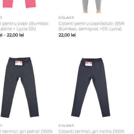
I
COLANTI
i pentru copii (Bumbac
Colanti pentru copii/adulti (95%
ubtire + Lycra 5%)
Bumbac, semigros +5% Lycra)
Interval
ei
–
22,00
lei
22,00
lei
de
prețuri:
15,00 lei
până
la
22,00 lei
I
COLANTI
i termici, gri petrol (100%
Colanti termici, gri inchis (100%