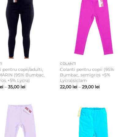
35,00 lei
I
COLANTI
i pentru copii/adulti,
Colanti pentru copii (95%
ARIN (95% Bumbac,
Bumbac, semigros +5%
os +5% Lycra)
Lycra)siclam
Interval
Interval
lei
–
35,00
lei
22,00
lei
–
29,00
lei
de
de
prețuri:
prețuri:
22,00 lei
22,00 lei
până
până
la
la
35,00 lei
29,00 lei