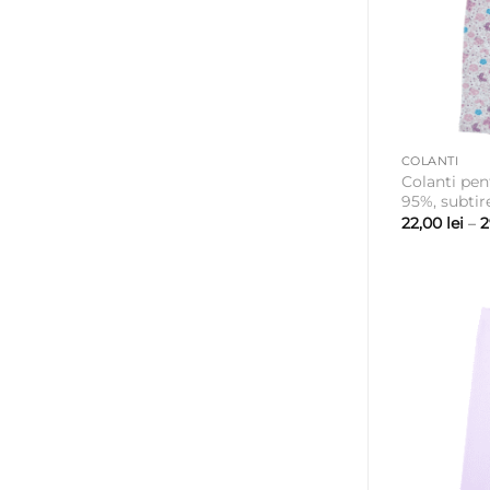
COLANTI
Colanti pe
95%, subtir
22,00
lei
–
2